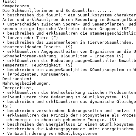
(Wald)
Kompetenzen
Die Sch&uuml;lerinnen und Sch&uuml;ler........
• beschreiben die f&uuml;r ein &Ouml;kosystem charakter
Arten und erkl&auml;ren deren Bedeutung im Gesamtgef&uu
• unterscheiden zwischen Sporen- und Samenpflanzen, Bed
kennen einige typische Vertreter dieser Gruppen. (SF)
• beschreiben und erkl&auml;ren die stammesgeschichtlic
Pflanzen oder Tiere (E)
• beschreiben das Zusammenleben in Tierverb&auml;nden, 
staatenbildenden Insekts. (S)
• erkl&auml;ren Angepasstheiten von Organismen an die U
Schnabelformen-Nahrung, Bl&uuml;ten – Insekten (S)
• erkl&auml;ren die Bedeutung ausgew&auml;hlter Umweltb
Temperatur, Feuchtigkeit. (S)
• beschreiben ein ausgew&auml;hltes &Ouml;kosystem im W
• (Produzenten, Konsumenten,
Destruenten)
Nahrungsbeziehungen,
Energiefluss,
• erkl&auml;ren die Wechselwirkung zwischen Produzenten
erl&auml;utern ihre Bedeutung im &Ouml;kosystem. (S)
• beschreiben und erkl&auml;ren das dynamische Gleichge
(SF)
• beschreiben verschiedene Nahrungsketten und -netze. (
• erkl&auml;ren das Prinzip der Fotosynthese als Prozes
Lichtenergie in chemisch gebundene Energie. (S)
• beschreiben den Energiefluss in einem &Ouml;kosystem 
• beschreiben die Nahrungspyramide unter energetischem 
• Ver&auml;nderung von &Ouml;kosystemen