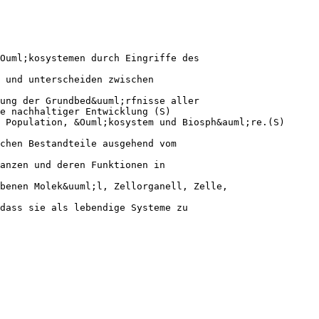
Ouml;kosystemen durch Eingriffe des
 und unterscheiden zwischen
ung der Grundbed&uuml;rfnisse aller
e nachhaltiger Entwicklung (S)
 Population, &Ouml;kosystem und Biosph&auml;re.(S)
chen Bestandteile ausgehend vom
anzen und deren Funktionen in
benen Molek&uuml;l, Zellorganell, Zelle,
dass sie als lebendige Systeme zu