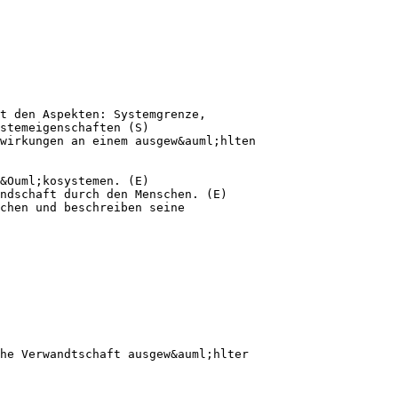
t den Aspekten: Systemgrenze,
stemeigenschaften (S)
wirkungen an einem ausgew&auml;hlten
&Ouml;kosystemen. (E)
ndschaft durch den Menschen. (E)
chen und beschreiben seine
he Verwandtschaft ausgew&auml;hlter