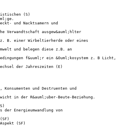
istischen (S)
ml;ge.
eckt- und Nacktsamern und
he Verwandtschaft ausgew&auml;hlter
z. B. einer Wirbeltierherde oder eines
mwelt und belegen diese z.B. an
edingungen f&uuml;r ein &Ouml;kosystem z. B Licht,
echsel der Jahreszeiten (E)
, Konsumenten und Destruenten und
wicht in der R&auml;uber-Beute-Beziehung.
S)
s der Energieumwandlung von
(SF)
Aspekt (SF)