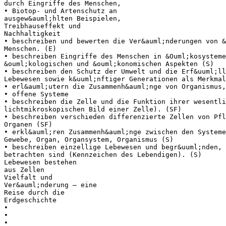
durch Eingriffe des Menschen,
• Biotop- und Artenschutz an
ausgew&auml;hlten Beispielen,
Treibhauseffekt und
Nachhaltigkeit
• beschreiben und bewerten die Ver&auml;nderungen von &
Menschen. (E)
• beschreiben Eingriffe des Menschen in &Ouml;kosysteme
&ouml;kologischen und &ouml;konomischen Aspekten (S)
• beschreiben den Schutz der Umwelt und die Erf&uuml;ll
Lebewesen sowie k&uuml;nftiger Generationen als Merkmal
• erl&auml;utern die Zusammenh&auml;nge von Organismus,
• offene Systeme
• beschreiben die Zelle und die Funktion ihrer wesentli
lichtmikroskopischen Bild einer Zelle). (SF)
• beschreiben verschieden differenzierte Zellen von Pfl
Organen (SF)
• erkl&auml;ren Zusammenh&auml;nge zwischen den Systeme
Gewebe, Organ, Organsystem, Organismus (S)
• beschreiben einzellige Lebewesen und begr&uuml;nden, 
betrachten sind (Kennzeichen des Lebendigen). (S)
Lebewesen bestehen
aus Zellen
Vielfalt und
Ver&auml;nderung – eine
Reise durch die
Erdgeschichte
•
•
•