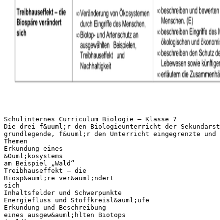
Schulinternes Curriculum Biologie – Klasse 7
Die drei f&uuml;r den Biologieunterricht der Sekundarst
grundlegende, f&uuml;r den Unterricht eingegrenzte und 
Themen
Erkundung eines
&Ouml;kosystems
am Beispiel „Wald“
Treibhauseffekt – die
Biosp&auml;re ver&auml;ndert
sich
Inhaltsfelder und Schwerpunkte
Energiefluss und Stoffkreisl&auml;ufe
Erkundung und Beschreibung
eines ausgew&auml;hlten Biotops