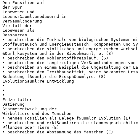
Den Fossilien auf
der Spur
Lebewesen und
Lebensr&auml;umedauernd in
Ver&auml;nderung
Vielfalt der
Lebewesen als
Ressourcen
• beschreiben die Merkmale von biologischen Systemen mi
Stoffaustausch und Energieaustausch, Komponenten und Sy
• beschreiben die stofflichen und energetischen Wechsel
&Ouml;kosystem und in der Biosph&auml;re. (S)
• beschreiben den Kohlenstoffkreislauf. (S)
• beschreiben die langfristigen Ver&auml;nderungen von 
• beschreiben an einem Beispiel die Umgestaltung der La
• beschreiben den Treibhauseffekt, seine bekannten Ursa
Bedeutung f&uuml;r die Biosph&auml;re. (S)
Evolution&auml;re Entwicklung
•
•
•
Erdzeitalter
Datierung
Stammesentwicklung der
Wirbeltiere und des Menschen
• nennen Fossilien als Belege f&uuml;r Evolution (E)
• beschreiben und erkl&auml;ren die stammesgeschichtlic
Pflanzen oder Tiere (E)