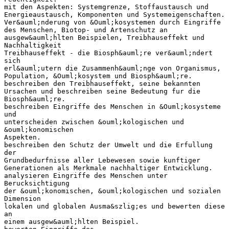
mit den Aspekten: Systemgrenze, Stoffaustausch und
Energieaustausch, Komponenten und Systemeigenschaften.
Ver&auml;nderung von &Ouml;kosystemen durch Eingriffe
des Menschen, Biotop- und Artenschutz an
ausgew&auml;hlten Beispielen, Treibhauseffekt und
Nachhaltigkeit
Treibhauseffekt - die Biosph&auml;re ver&auml;ndert
sich
erl&auml;utern die Zusammenh&auml;nge von Organismus,
Population, &Ouml;kosystem und Biosph&auml;re.
beschreiben den Treibhauseffekt, seine bekannten
Ursachen und beschreiben seine Bedeutung fur die
Biosph&auml;re.
beschreiben Eingriffe des Menschen in &Ouml;kosysteme
und
unterscheiden zwischen &ouml;kologischen und
&ouml;konomischen
Aspekten.
beschreiben den Schutz der Umwelt und die Erfullung
der
Grundbedurfnisse aller Lebewesen sowie kunftiger
Generationen als Merkmale nachhaltiger Entwicklung.
analysieren Eingriffe des Menschen unter
Berucksichtigung
der &ouml;konomischen, &ouml;kologischen und sozialen
Dimension
lokalen und globalen Ausma&szlig;es und bewerten diese
an
einem ausgew&auml;hlten Beispiel.