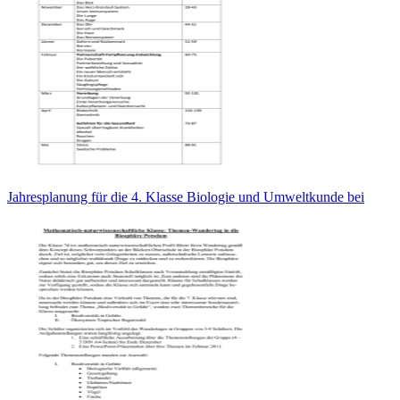
Jahresplanung für die 4. Klasse Biologie und Umweltkunde bei