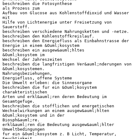
beschreiben die Fotosynthese
als Prozess zum
Aufbau von Glucose aus Kohlenstoffdioxid und Wasser
mit
Hilfe von Lichtenergie unter Freisetzung von
Sauerstoff.
beschreiben verschiedene Nahrungsketten und -netze.
beschreiben den Kohlenstoffkreislauf.
beschreiben den Energiefluss als Einbahnstrasse der
Energie in einem &Ouml;kosystem
beschreiben ein ausgew&auml;hltes
&Ouml;kosystem im
Wechsel der Jahreszeiten
beschreiben die langfristigen Ver&auml;nderungen von
&Ouml;kosystemen.
Nahrungsbeziehungen,
Energiefluss, offene Systeme
Die Umwelt erleben: die Sinnesorgane
beschreiben die fur ein &Ouml;kosystem
charakteristischen
Arten und erkl&auml;ren deren Bedeutung im
Gesamtgefuge.
beschreiben die stofflichen und energetischen
Wechselwirkungen an einem ausgew&auml;hlten
&Ouml;kosystem und in der
Biosph&auml;re.
erkl&auml;ren die Bedeutung ausgew&auml;hlter
Umweltbedingungen
fur ein &Ouml;kosystem z. B Licht, Temperatur,
Feuchtigkeit.