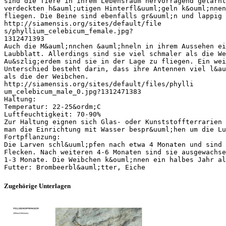
sind die Tiere in ihrem Lebensraum hervorragend getarnt
verdeckten h&auml;utigen Hinterfl&uuml;geln k&ouml;nnen
fliegen. Die Beine sind ebenfalls gr&uuml;n und lappig 
http://siamensis.org/sites/default/file
s/phyllium_celebicum_female.jpg?
1312471393
Auch die M&auml;nnchen &auml;hneln in ihrem Aussehen ei
Laubblatt. Allerdings sind sie viel schmaler als die We
Au&szlig;erdem sind sie in der Lage zu fliegen. Ein wei
Unterschied besteht darin, dass ihre Antennen viel l&au
als die der Weibchen.
http://siamensis.org/sites/default/files/phylli
um_celebicum_male_0.jpg?1312471383
Haltung:
Temperatur: 22-25&ordm;C
Luftfeuchtigkeit: 70-90%
Zur Haltung eignen sich Glas- oder Kunststoffterrarien 
man die Einrichtung mit Wasser bespr&uuml;hen um die Lu
Fortpflanzung:
Die Larven schl&uuml;pfen nach etwa 4 Monaten und sind 
Flecken. Nach weiteren 4-6 Monaten sind sie ausgewachse
1-3 Monate. Die Weibchen k&ouml;nnen ein halbes Jahr al
Zugehörige Unterlagen