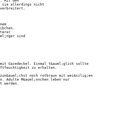
. Mit den
 sie allerdings nicht
verbreitert.
nem
ibchen.
terer
ml;nger sind
mit Gazedeckel. Einmal t&auml;glich sollte
ftfeuchtigkeit zu erhalten.
zun&auml;chst noch rotbraun mit wei&szlig;en
n. Adulte M&auml;nnchen leben nur
t werden.