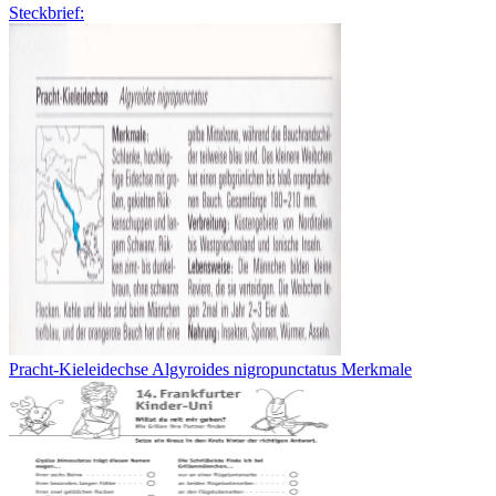
Steckbrief:
Pracht-Kieleidechse Algyroides nigropunctatus Merkmale