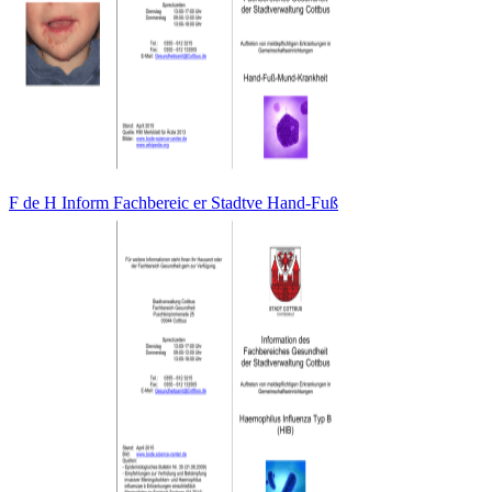
F de H Inform Fachbereic er Stadtve Hand-Fuß