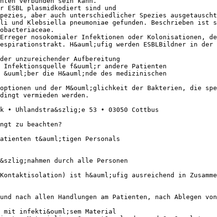
nten verbunden sein kann.
r ESBL plasmidkodiert sind und
pezies, aber auch unterschiedlicher Spezies ausgetauscht
li und Klebsiella pneumoniae gefunden. Beschrieben ist s
obacteriaceae.
Erreger nosokomialer Infektionen oder Kolonisationen, d
espirationstrakt. H&auml;ufig werden ESBLBildner in der 
der unzureichender Aufbereitung
r Infektionsquelle f&uuml;r andere Patienten
h &uuml;ber die H&auml;nde des medizinischen
optionen und der M&ouml;glichkeit der Bakterien, die spe
dingt vermieden werden.
k • Uhlandstra&szlig;e 53 • 03050 Cottbus
ngt zu beachten?
atienten t&auml;tigen Personals
&szlig;nahmen durch alle Personen
Kontaktisolation) ist h&auml;ufig ausreichend in Zusamme
und nach allen Handlungen am Patienten, nach Ablegen von
 mit infekti&ouml;sem Material