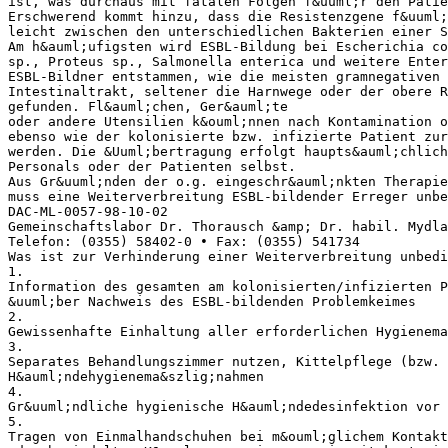
ist, was durchaus mit fatalen Folgen f&uuml;r den Patie
Erschwerend kommt hinzu, dass die Resistenzgene f&uuml;
leicht zwischen den unterschiedlichen Bakterien einer S
Am h&auml;ufigsten wird ESBL-Bildung bei Escherichia co
sp., Proteus sp., Salmonella enterica und weitere Enter
ESBL-Bildner entstammen, wie die meisten gramnegativen 
Intestinaltrakt, seltener die Harnwege oder der obere R
gefunden. Fl&auml;chen, Ger&auml;te
oder andere Utensilien k&ouml;nnen nach Kontamination o
ebenso wie der kolonisierte bzw. infizierte Patient zu
werden. Die &Uuml;bertragung erfolgt haupts&auml;chlic
Personals oder der Patienten selbst.
Aus Gr&uuml;nden der o.g. eingeschr&auml;nkten Therapie
muss eine Weiterverbreitung ESBL-bildender Erreger unbe
DAC-ML-0057-98-10-02
Gemeinschaftslabor Dr. Thorausch &amp; Dr. habil. Mydla
Telefon: (0355) 58402-0 • Fax: (0355) 541734
Was ist zur Verhinderung einer Weiterverbreitung unbedi
1.
Information des gesamten am kolonisierten/infizierten P
&uuml;ber Nachweis des ESBL-bildenden Problemkeimes
2.
Gewissenhafte Einhaltung aller erforderlichen Hygienema
3.
Separates Behandlungszimmer nutzen, Kittelpflege (bzw. 
H&auml;ndehygienema&szlig;nahmen
4.
Gr&uuml;ndliche hygienische H&auml;ndedesinfektion vor 
5.
Tragen von Einmalhandschuhen bei m&ouml;glichem Kontakt