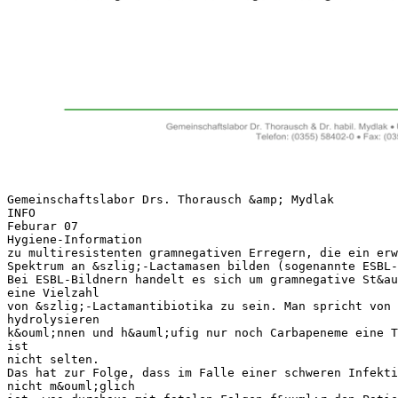
Gemeinschaftslabor Drs. Thorausch &amp; Mydlak
INFO
Feburar 07
Hygiene-Information
zu multiresistenten gramnegativen Erregern, die ein erw
Spektrum an &szlig;-Lactamasen bilden (sogenannte ESBL-
Bei ESBL-Bildnern handelt es sich um gramnegative St&au
eine Vielzahl
von &szlig;-Lactamantibiotika zu sein. Man spricht von 
hydrolysieren
k&ouml;nnen und h&auml;ufig nur noch Carbapeneme eine T
ist
nicht selten.
Das hat zur Folge, dass im Falle einer schweren Infekti
nicht m&ouml;glich