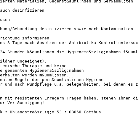
ierten Materialien, Gegenst&auml;nden und Ger&auml;ten
auch desinfizieren
ssen
hung/Behandlung desinfizieren sowie nach Kontamination
nrichtung informieren
ns 3 Tage nach Absetzen der Antibiotika Kontrolluntersuc
24 Stunden k&ouml;nnen die Hygienema&szlig;nahmen f&uuml
ildner ungeeignet).
temische Therapie und keine
ie genannten Hygienema&szlig;nahmen
erhalten werden m&uuml;ssen.
malen Regeln der pers&ouml;nlichen Hygiene
r und nach Wundpflege u.a. Gelegenheiten, bei denen es z
n mit resistenten Erregern Fragen haben, stehen Ihnen di
ur Verf&uuml;gung!
k • Uhlandstra&szlig;e 53 • 03050 Cottbus