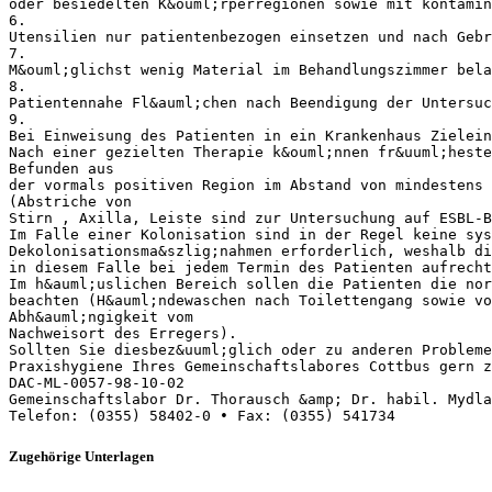
oder besiedelten K&ouml;rperregionen sowie mit kontamin
6.
Utensilien nur patientenbezogen einsetzen und nach Gebr
7.
M&ouml;glichst wenig Material im Behandlungszimmer bela
8.
Patientennahe Fl&auml;chen nach Beendigung der Untersuc
9.
Bei Einweisung des Patienten in ein Krankenhaus Zielei
Nach einer gezielten Therapie k&ouml;nnen fr&uuml;heste
Befunden aus
der vormals positiven Region im Abstand von mindestens 
(Abstriche von
Stirn , Axilla, Leiste sind zur Untersuchung auf ESBL-B
Im Falle einer Kolonisation sind in der Regel keine sys
Dekolonisationsma&szlig;nahmen erforderlich, weshalb d
in diesem Falle bei jedem Termin des Patienten aufrecht
Im h&auml;uslichen Bereich sollen die Patienten die nor
beachten (H&auml;ndewaschen nach Toilettengang sowie vo
Abh&auml;ngigkeit vom
Nachweisort des Erregers).
Sollten Sie diesbez&uuml;glich oder zu anderen Probleme
Praxishygiene Ihres Gemeinschaftslabores Cottbus gern z
DAC-ML-0057-98-10-02
Gemeinschaftslabor Dr. Thorausch &amp; Dr. habil. Mydla
Zugehörige Unterlagen