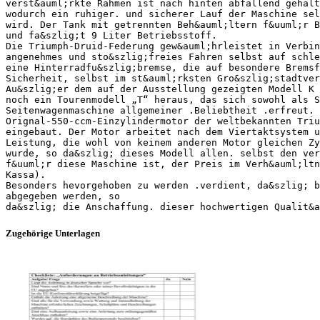
verst&auml;rkte Rahmen ist nach hinten abfallend gehalt
wodurch ein ruhiger. und sicherer Lauf der Maschine sel
wird. Der Tank mit getrennten Beh&auml;ltern f&uuml;r B
und fa&szlig;t 9 Liter Betriebsstoff.
Die Triumph-Druid-Federung gew&auml;hrleistet in Verbin
angenehmes und sto&szlig;freies Fahren selbst auf schle
eine Hinterradfu&szlig;bremse, die auf besondere Bremsf
Sicherheit, selbst im st&auml;rksten Gro&szlig;stadtver
Au&szlig;er dem auf der Ausstellung gezeigten Modell K 
noch ein Tourenmodell „T“ heraus, das sich sowohl als S
Seitenwagenmaschine allgemeiner .Beliebtheit .erfreut. 
Orignal-550-ccm-Einzylindermotor der weltbekannten Triu
eingebaut. Der Motor arbeitet nach dem Viertaktsystem u
Leistung, die wohl von keinem anderen Motor gleichen Zy
wurde, so da&szlig; dieses Modell allen. selbst den ver
f&uuml;r diese Maschine ist, der Preis im Verh&auml;ltn
Kassa).
Besonders hevorgehoben zu werden .verdient, da&szlig; b
abgegeben werden, so
Zugehörige Unterlagen