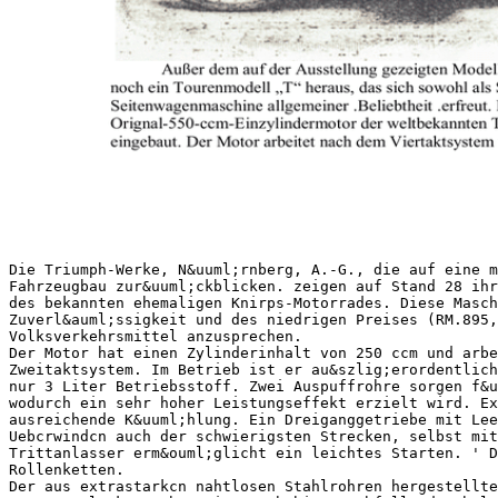
Die Triumph-Werke, N&uuml;rnberg, A.-G., die auf eine m
Fahrzeugbau zur&uuml;ckblicken. zeigen auf Stand 28 ihr
des bekannten ehemaligen Knirps-Motorrades. Diese Masch
Zuverl&auml;ssigkeit und des niedrigen Preises (RM.895,
Volksverkehrsmittel anzusprechen.
Der Motor hat einen Zylinderinhalt von 250 ccm und arbe
Zweitaktsystem. Im Betrieb ist er au&szlig;erordentlich
nur 3 Liter Betriebsstoff. Zwei Auspuffrohre sorgen f&u
wodurch ein sehr hoher Leistungseffekt erzielt wird. Ex
ausreichende K&uuml;hlung. Ein Dreiganggetriebe mit Le
Uebcrwindcn auch der schwierigsten Strecken, selbst mit
Trittanlasser erm&ouml;glicht ein leichtes Starten. ' D
Rollenketten.
Der aus extrastarkcn nahtlosen Stahlrohren hergestellt