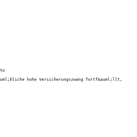
to
uml;bliche hohe Versicherungszwang fortf&auml;llt,