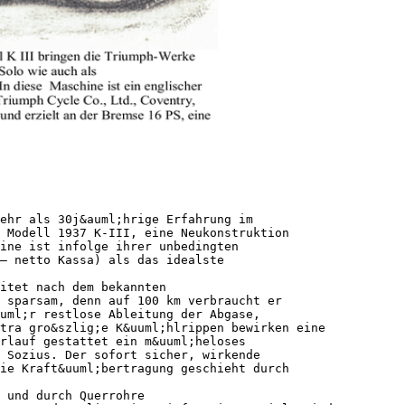
ehr als 30j&auml;hrige Erfahrung im
 Modell 1937 K-III, eine Neukonstruktion
ine ist infolge ihrer unbedingten
— netto Kassa) als das idealste
itet nach dem bekannten
 sparsam, denn auf 100 km verbraucht er
uml;r restlose Ableitung der Abgase,
tra gro&szlig;e K&uuml;hlrippen bewirken eine
erlauf gestattet ein m&uuml;heloses
 Sozius. Der sofort sicher, wirkende
ie Kraft&uuml;bertragung geschieht durch
e und durch Querrohre