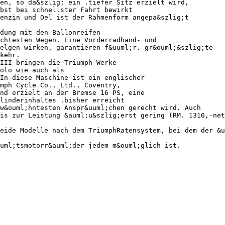
en, so da&szlig; ein .tiefer Sitz erzielt wird,
bst bei schnellster Fahrt bewirkt
enzin und Oel ist der Rahmenform angepa&szlig;t
dung mit den Ballonreifen
chtesten Wegen. Eine Vorderradhand- und
elgen wirken, garantieren f&uuml;r. gr&ouml;&szlig;te
kehr.
III bringen die Triumph-Werke
olo wie auch als
In diese Maschine ist ein englischer
mph Cycle Co., Ltd., Coventry,
nd erzielt an der Bremse 16 PS, eine
linderinhaltes .bisher erreicht
w&ouml;hntesten Anspr&uuml;chen gerecht wird. Auch
is zur Leistung &auml;u&szlig;erst gering (RM. 1310,-net
eide Modelle nach dem TriumphRatensystem, bei dem der &u