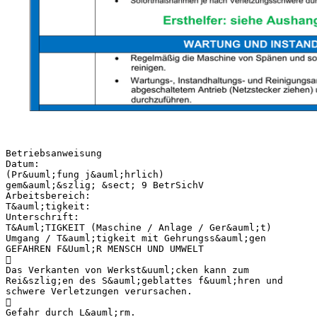
Betriebsanweisung
Datum:
(Pr&uuml;fung j&auml;hrlich)
gem&auml;&szlig; &sect; 9 BetrSichV
Arbeitsbereich:
T&auml;tigkeit:
Unterschrift:
T&Auml;TIGKEIT (Maschine / Anlage / Ger&auml;t)
Umgang / T&auml;tigkeit mit Gehrungss&auml;gen
GEFAHREN F&Uuml;R MENSCH UND UMWELT

Das Verkanten von Werkst&uuml;cken kann zum
Rei&szlig;en des S&auml;geblattes f&uuml;hren und
schwere Verletzungen verursachen.

Gefahr durch L&auml;rm.