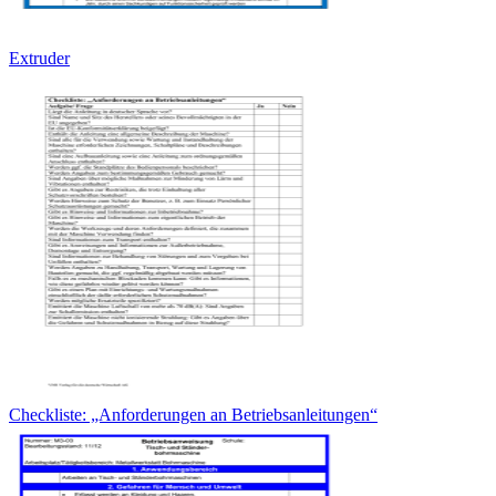
Extruder
Checkliste: „Anforderungen an Betriebsanleitungen“