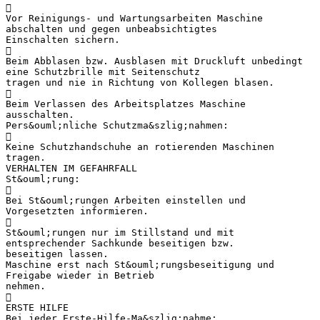

Vor Reinigungs- und Wartungsarbeiten Maschine
abschalten und gegen unbeabsichtigtes
Einschalten sichern.

Beim Abblasen bzw. Ausblasen mit Druckluft unbedingt
eine Schutzbrille mit Seitenschutz
tragen und nie in Richtung von Kollegen blasen.

Beim Verlassen des Arbeitsplatzes Maschine
ausschalten.
Pers&ouml;nliche Schutzma&szlig;nahmen:

Keine Schutzhandschuhe an rotierenden Maschinen
tragen.
VERHALTEN IM GEFAHRFALL
St&ouml;rung:

Bei St&ouml;rungen Arbeiten einstellen und
Vorgesetzten informieren.

St&ouml;rungen nur im Stillstand und mit
entsprechender Sachkunde beseitigen bzw.
beseitigen lassen.
Maschine erst nach St&ouml;rungsbeseitigung und
Freigabe wieder in Betrieb
nehmen.

ERSTE HILFE
Bei jeder Erste-Hilfe-Ma&szlig;nahme: