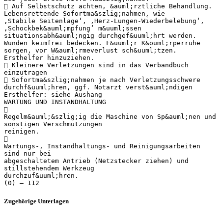
 Auf Selbstschutz achten, &auml;rztliche Behandlung.
Lebensrettende Sofortma&szlig;nahmen, wie
‚Stabile Seitenlage‘, ‚Herz-Lungen-Wiederbelebung‘,
‚Schockbek&auml;mpfung‘ m&uuml;ssen
situationsabh&auml;ngig durchgef&uuml;hrt werden.
Wunden keimfrei bedecken. F&uuml;r K&ouml;rperruhe
sorgen, vor W&auml;rmeverlust sch&uuml;tzen.
Ersthelfer hinzuziehen.
 Kleinere Verletzungen sind in das Verbandbuch
einzutragen
 Sofortma&szlig;nahmen je nach Verletzungsschwere
durchf&uuml;hren, ggf. Notarzt verst&auml;ndigen
Ersthelfer: siehe Aushang
WARTUNG UND INSTANDHALTUNG

Regelm&auml;&szlig;ig die Maschine von Sp&auml;nen und
sonstigen Verschmutzungen
reinigen.

Wartungs-, Instandhaltungs- und Reinigungsarbeiten
sind nur bei
abgeschaltetem Antrieb (Netzstecker ziehen) und
stillstehendem Werkzeug
durchzuf&uuml;hren.
Zugehörige Unterlagen