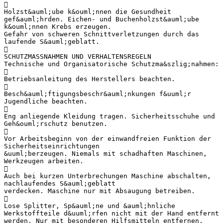

Holzst&auml;ube k&ouml;nnen die Gesundheit
gef&auml;hrden. Eichen- und Buchenholzst&auml;ube
k&ouml;nnen Krebs erzeugen.
Gefahr von schweren Schnittverletzungen durch das
laufende S&auml;geblatt.

SCHUTZMASSNAHMEN UND VERHALTENSREGELN
Technische und Organisatorische Schutzma&szlig;nahmen:

Betriebsanleitung des Herstellers beachten.

Besch&auml;ftigungsbeschr&auml;nkungen f&uuml;r
Jugendliche beachten.

Eng anliegende Kleidung tragen. Sicherheitsschuhe und
Geh&ouml;rschutz benutzen.

Vor Arbeitsbeginn von der einwandfreien Funktion der
Sicherheitseinrichtungen
&uuml;berzeugen. Niemals mit schadhaften Maschinen,
Werkzeugen arbeiten.

Auch bei kurzen Unterbrechungen Maschine abschalten,
nachlaufendes S&auml;geblatt
verdecken. Maschine nur mit Absaugung betreiben.

Lose Splitter, Sp&auml;ne und &auml;hnliche
Werkstoffteile d&uuml;rfen nicht mit der Hand entfernt
werden. Nur mit besonderen Hilfsmitteln entfernen.