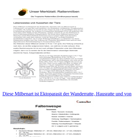
Diese Milbenart ist Ektoparasit der Wanderratte, Hausratte und von