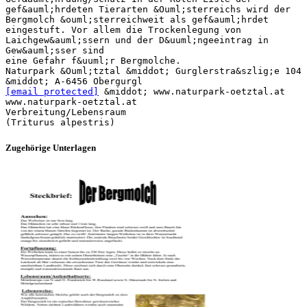
gef&auml;hrdeten Tierarten &Ouml;sterreichs wird der
Bergmolch &ouml;sterreichweit als gef&auml;hrdet
eingestuft. Vor allem die Trockenlegung von
Laichgew&auml;ssern und der D&uuml;ngeeintrag in
Gew&auml;sser sind
eine Gefahr f&uuml;r Bergmolche.
Naturpark &Ouml;tztal &middot; Gurglerstra&szlig;e 104
[email protected]
&middot; www.naturpark-oetztal.at
www.naturpark-oetztal.at
Verbreitung/Lebensraum
Zugehörige Unterlagen