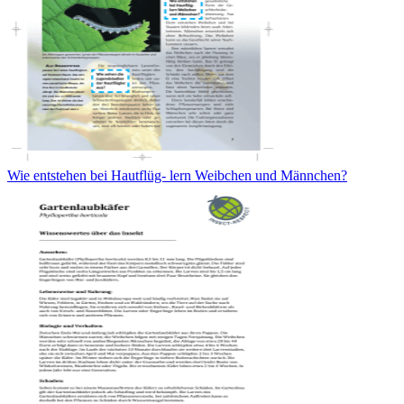
Wie entstehen bei Hautflüg- lern Weibchen und Männchen?