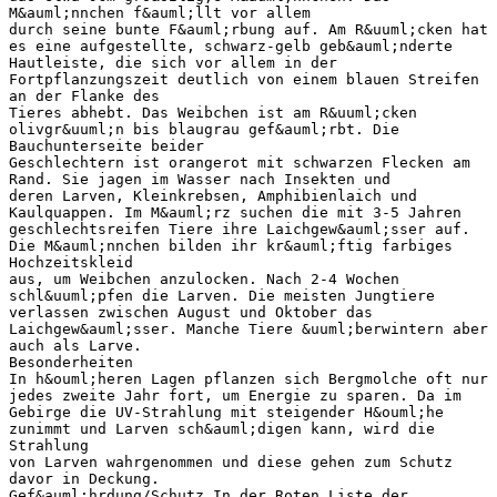
M&auml;nnchen f&auml;llt vor allem
durch seine bunte F&auml;rbung auf. Am R&uuml;cken hat
es eine aufgestellte, schwarz-gelb geb&auml;nderte
Hautleiste, die sich vor allem in der
Fortpflanzungszeit deutlich von einem blauen Streifen
an der Flanke des
Tieres abhebt. Das Weibchen ist am R&uuml;cken
olivgr&uuml;n bis blaugrau gef&auml;rbt. Die
Bauchunterseite beider
Geschlechtern ist orangerot mit schwarzen Flecken am
Rand. Sie jagen im Wasser nach Insekten und
deren Larven, Kleinkrebsen, Amphibienlaich und
Kaulquappen. Im M&auml;rz suchen die mit 3-5 Jahren
geschlechtsreifen Tiere ihre Laichgew&auml;sser auf.
Die M&auml;nnchen bilden ihr kr&auml;ftig farbiges
Hochzeitskleid
aus, um Weibchen anzulocken. Nach 2-4 Wochen
schl&uuml;pfen die Larven. Die meisten Jungtiere
verlassen zwischen August und Oktober das
Laichgew&auml;sser. Manche Tiere &uuml;berwintern aber
auch als Larve.
Besonderheiten
In h&ouml;heren Lagen pflanzen sich Bergmolche oft nur
jedes zweite Jahr fort, um Energie zu sparen. Da im
Gebirge die UV-Strahlung mit steigender H&ouml;he
zunimmt und Larven sch&auml;digen kann, wird die
Strahlung
von Larven wahrgenommen und diese gehen zum Schutz
davor in Deckung.
Gef&auml;hrdung/Schutz In der Roten Liste der