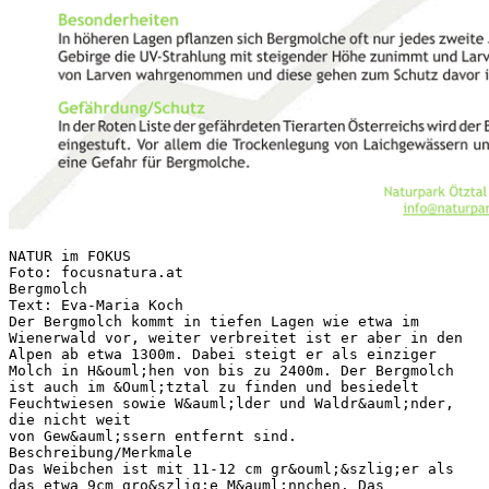
NATUR im FOKUS
Foto: focusnatura.at
Bergmolch
Text: Eva-Maria Koch
Der Bergmolch kommt in tiefen Lagen wie etwa im
Wienerwald vor, weiter verbreitet ist er aber in den
Alpen ab etwa 1300m. Dabei steigt er als einziger
Molch in H&ouml;hen von bis zu 2400m. Der Bergmolch
ist auch im &Ouml;tztal zu finden und besiedelt
Feuchtwiesen sowie W&auml;lder und Waldr&auml;nder,
die nicht weit
von Gew&auml;ssern entfernt sind.
Beschreibung/Merkmale
Das Weibchen ist mit 11-12 cm gr&ouml;&szlig;er als
das etwa 9cm gro&szlig;e M&auml;nnchen. Das