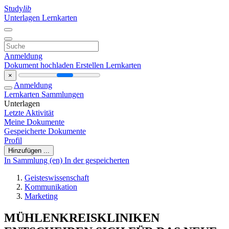
Study
lib
Unterlagen
Lernkarten
Anmeldung
Dokument hochladen
Erstellen Lernkarten
×
Anmeldung
Lernkarten
Sammlungen
Unterlagen
Letzte Aktivität
Meine Dokumente
Gespeicherte Dokumente
Profil
Hinzufügen ...
In Sammlung (en)
In der gespeicherten
Geisteswissenschaft
Kommunikation
Marketing
MÜHLENKREISKLINIKEN