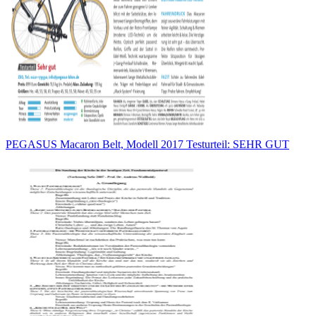
PEGASUS Macaron Belt, Modell 2017 Testurteil: SEHR GUT