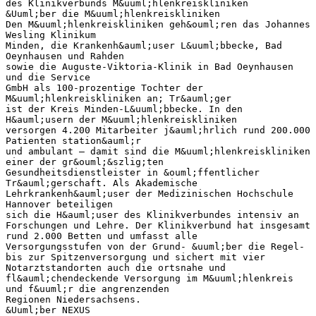
des Klinikverbunds M&uuml;hlenkreiskliniken
&Uuml;ber die M&uuml;hlenkreiskliniken
Den M&uuml;hlenkreiskliniken geh&ouml;ren das Johannes
Wesling Klinikum
Minden, die Krankenh&auml;user L&uuml;bbecke, Bad
Oeynhausen und Rahden
sowie die Auguste-Viktoria-Klinik in Bad Oeynhausen
und die Service
GmbH als 100-prozentige Tochter der
M&uuml;hlenkreiskliniken an; Tr&auml;ger
ist der Kreis Minden-L&uuml;bbecke. In den
H&auml;usern der M&uuml;hlenkreiskliniken
versorgen 4.200 Mitarbeiter j&auml;hrlich rund 200.000
Patienten station&auml;r
und ambulant – damit sind die M&uuml;hlenkreiskliniken
einer der gr&ouml;&szlig;ten
Gesundheitsdienstleister in &ouml;ffentlicher
Tr&auml;gerschaft. Als Akademische
Lehrkrankenh&auml;user der Medizinischen Hochschule
Hannover beteiligen
sich die H&auml;user des Klinikverbundes intensiv an
Forschungen und Lehre. Der Klinikverbund hat insgesamt
rund 2.000 Betten und umfasst alle
Versorgungsstufen von der Grund- &uuml;ber die Regel-
bis zur Spitzenversorgung und sichert mit vier
Notarztstandorten auch die ortsnahe und
fl&auml;chendeckende Versorgung im M&uuml;hlenkreis
und f&uuml;r die angrenzenden
Regionen Niedersachsens.
&Uuml;ber NEXUS