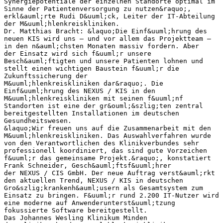
Synergiepotentiale der einzelnen Standorte optimal im
Sinne der Patientenversorgung zu nutzen&raquo;,
erkl&auml;rte Rudi D&uuml;ck, Leiter der IT-Abteilung
der M&uuml;hlenkreiskliniken.
Dr. Matthias Bracht: &laquo;Die Einf&uuml;hrung des
neuen KIS wird uns – und vor allem das Projektteam –
in den n&auml;chsten Monaten massiv fordern. Aber
der Einsatz wird sich f&uuml;r unsere
Besch&auml;ftigten und unsere Patienten lohnen und
stellt einen wichtigen Baustein f&uuml;r die
Zukunftssicherung der
M&uuml;hlenkreiskliniken dar&raquo;. Die
Einf&uuml;hrung des NEXUS / KIS in den
M&uuml;hlenkreiskliniken mit seinen f&uuml;nf
Standorten ist eine der gr&ouml;&szlig;ten zentral
bereitgestellten Installationen im deutschen
Gesundheitswesen.
&laquo;Wir freuen uns auf die Zusammenarbeit mit den
M&uuml;hlenkreiskliniken. Das Auswahlverfahren wurde
von den Verantwortlichen des Klinikverbundes sehr
professionell koordiniert, das sind gute Vorzeichen
f&uuml;r das gemeinsame Projekt.&raquo;, konstatiert
Frank Schneider, Gesch&auml;ftsf&uuml;hrer
der NEXUS / CIS GmbH. Der neue Auftrag verst&auml;rkt
den aktuellen Trend, NEXUS / KIS in deutschen
Gro&szlig;krankenh&auml;usern als Gesamtsystem zum
Einsatz zu bringen. F&uuml;r rund 2.200 IT-Nutzer wird
eine moderne auf Anwenderunterst&uuml;tzung
fokussierte Software bereitgestellt.
Das Johannes Wesling Klinikum Minden