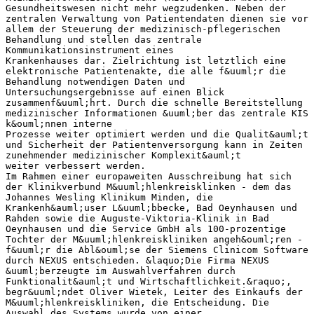
Gesundheitswesen nicht mehr wegzudenken. Neben der
zentralen Verwaltung von Patientendaten dienen sie vor
allem der Steuerung der medizinisch-pflegerischen
Behandlung und stellen das zentrale
Kommunikationsinstrument eines
Krankenhauses dar. Zielrichtung ist letztlich eine
elektronische Patientenakte, die alle f&uuml;r die
Behandlung notwendigen Daten und
Untersuchungsergebnisse auf einen Blick
zusammenf&uuml;hrt. Durch die schnelle Bereitstellung
medizinischer Informationen &uuml;ber das zentrale KIS
k&ouml;nnen interne
Prozesse weiter optimiert werden und die Qualit&auml;t
und Sicherheit der Patientenversorgung kann in Zeiten
zunehmender medizinischer Komplexit&auml;t
weiter verbessert werden.
Im Rahmen einer europaweiten Ausschreibung hat sich
der Klinikverbund M&uuml;hlenkreisklinken - dem das
Johannes Wesling Klinikum Minden, die
Krankenh&auml;user L&uuml;bbecke, Bad Oeynhausen und
Rahden sowie die Auguste-Viktoria-Klinik in Bad
Oeynhausen und die Service GmbH als 100-prozentige
Tochter der M&uuml;hlenkreiskliniken angeh&ouml;ren -
f&uuml;r die Abl&ouml;se der Siemens Clinicom Software
durch NEXUS entschieden. &laquo;Die Firma NEXUS
&uuml;berzeugte im Auswahlverfahren durch
Funktionalit&auml;t und Wirtschaftlichkeit.&raquo;,
begr&uuml;ndet Oliver Wietek, Leiter des Einkaufs der
M&uuml;hlenkreiskliniken, die Entscheidung. Die
Auswahl des Systems wurde von einer