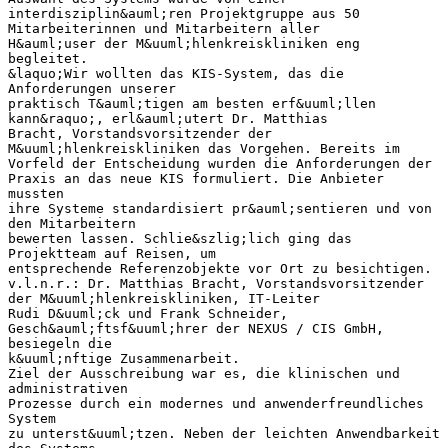
interdisziplin&auml;ren Projektgruppe aus 50
Mitarbeiterinnen und Mitarbeitern aller
H&auml;user der M&uuml;hlenkreiskliniken eng
begleitet.
&laquo;Wir wollten das KIS-System, das die
Anforderungen unserer
praktisch T&auml;tigen am besten erf&uuml;llen
kann&raquo;, erl&auml;utert Dr. Matthias
Bracht, Vorstandsvorsitzender der
M&uuml;hlenkreiskliniken das Vorgehen. Bereits im
Vorfeld der Entscheidung wurden die Anforderungen der
Praxis an das neue KIS formuliert. Die Anbieter
mussten
ihre Systeme standardisiert pr&auml;sentieren und von
den Mitarbeitern
bewerten lassen. Schlie&szlig;lich ging das
Projektteam auf Reisen, um
entsprechende Referenzobjekte vor Ort zu besichtigen.
v.l.n.r.: Dr. Matthias Bracht, Vorstandsvorsitzender
der M&uuml;hlenkreiskliniken, IT-Leiter
Rudi D&uuml;ck und Frank Schneider,
Gesch&auml;ftsf&uuml;hrer der NEXUS / CIS GmbH,
besiegeln die
k&uuml;nftige Zusammenarbeit.
Ziel der Ausschreibung war es, die klinischen und
administrativen
Prozesse durch ein modernes und anwenderfreundliches
System
zu unterst&uuml;tzen. Neben der leichten Anwendbarkeit