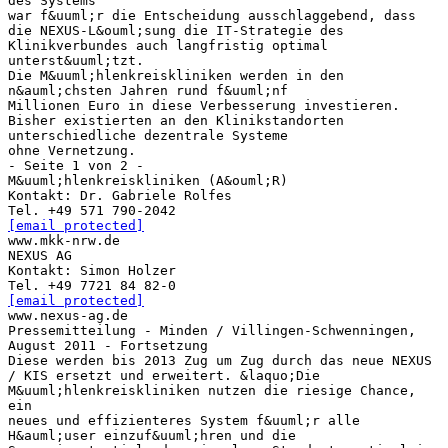
des Systems
war f&uuml;r die Entscheidung ausschlaggebend, dass
die NEXUS-L&ouml;sung die IT-Strategie des
Klinikverbundes auch langfristig optimal
unterst&uuml;tzt.
Die M&uuml;hlenkreiskliniken werden in den
n&auml;chsten Jahren rund f&uuml;nf
Millionen Euro in diese Verbesserung investieren.
Bisher existierten an den Klinikstandorten
unterschiedliche dezentrale Systeme
ohne Vernetzung.
- Seite 1 von 2 -
M&uuml;hlenkreiskliniken (A&ouml;R)
Kontakt: Dr. Gabriele Rolfes
[email protected]
www.mkk-nrw.de
NEXUS AG
Kontakt: Simon Holzer
[email protected]
www.nexus-ag.de
Pressemitteilung - Minden / Villingen-Schwenningen,
August 2011 - Fortsetzung
Diese werden bis 2013 Zug um Zug durch das neue NEXUS
/ KIS ersetzt und erweitert. &laquo;Die
M&uuml;hlenkreiskliniken nutzen die riesige Chance,
ein
neues und effizienteres System f&uuml;r alle
H&auml;user einzuf&uuml;hren und die