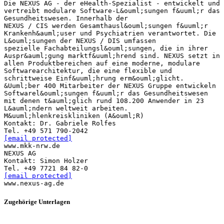
Die NEXUS AG - der eHealth-Spezialist - entwickelt und
vertreibt modulare Software-L&ouml;sungen f&uuml;r das
Gesundheitswesen. Innerhalb der
NEXUS / CIS werden Gesamthausl&ouml;sungen f&uuml;r
Krankenh&auml;user und Psychiatrien verantwortet. Die
L&ouml;sungen der NEXUS / DIS umfassen
spezielle Fachabteilungsl&ouml;sungen, die in ihrer
Auspr&auml;gung marktf&uuml;hrend sind. NEXUS setzt in
allen Produktbereichen auf eine moderne, modulare
Softwarearchitektur, die eine flexible und
schrittweise Einf&uuml;hrung erm&ouml;glicht.
&Uuml;ber 400 Mitarbeiter der NEXUS Gruppe entwickeln
Softwarel&ouml;sungen f&uuml;r das Gesundheitswesen
mit denen t&auml;glich rund 108.200 Anwender in 23
L&auml;ndern weltweit arbeiten.
M&uuml;hlenkreiskliniken (A&ouml;R)
Kontakt: Dr. Gabriele Rolfes
[email protected]
www.mkk-nrw.de
NEXUS AG
Kontakt: Simon Holzer
[email protected]
Zugehörige Unterlagen