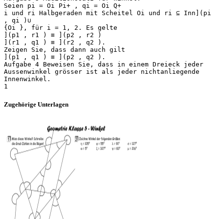
Seien pi = Oi Pi+ , qi = Oi Q+
i und ri Halbgeraden mit Scheitel Oi und ri ⊆ Inn](pi
, qi )∪
{Oi }, für i = 1, 2. Es gelte
](p1 , r1 ) ≡ ](p2 , r2 )
](r1 , q1 ) ≡ ](r2 , q2 ).
Zeigen Sie, dass dann auch gilt
](p1 , q1 ) ≡ ](p2 , q2 ).
Aufgabe 4 Beweisen Sie, dass in einem Dreieck jeder
Aussenwinkel grösser ist als jeder nichtanliegende
Innenwinkel.
Zugehörige Unterlagen