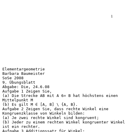
Elementargeometrie
Barbara Baumeister
SoSe 2008
9. Übungsblatt
Abgabe: Die, 24.6.08
Aufgabe 1 Zeigen Sie,
(a) Die Strecke AB mit A 6= B hat höchstens einen
Mittelpunkt M
(b) Es gilt M ∈ [A, B] \ {A, B}.
Aufgabe 2 Zeigen Sie, dass rechte Winkel eine
Kongruenzklasse von Winkeln bilden:
(a) Je zwei rechte Winkel sind kongruent;
(b) Jeder zu einem rechten Winkel kongruenter Winkel
ist ein rechter.
Aufgabe 3 Additionssatz für Winkel: