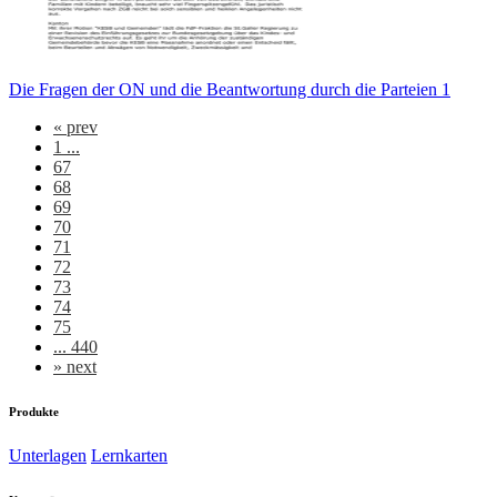
Die Fragen der ON und die Beantwortung durch die Parteien 1
«
prev
1 ...
67
68
69
70
71
72
73
74
75
... 440
»
next
Produkte
Unterlagen
Lernkarten