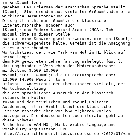
in Ans&auml;tzen
gegeben. Das Erlernen der arabischen Sprache stellt
f&uuml;r Studierenden aus vielerlei Gr&uuml;nden eine
wirkliche Herausforderung dar.
Dies gilt nicht nur f&uuml;r die klassische
Literatursprache, sondern auch
f&uuml;r das Modern Standard Arabic (MSA). Ich
m&ouml;chte an dieser Stelle
nur auf eine Schwierigkeit hinweisen, die ich f&uuml;r
die schwerwiegendste halte. Gemeint ist die Aneignung
eines ausreichenden
Wortschatzes, der, wie Mark van Mol in Hinblick auf
seine lange
dem MSA gewidmeten Lehrerfahrung nahelegt, f&uuml;r
das ungehinderte Verstehen des Medienarabischen
mindestens 8.500–10.000
W&ouml;rter, f&uuml;r die Literatursprache aber
12.000–14.000 W&ouml;rtern
umfasst.1 Angesichts der thematischen Vielfalt, der
Wertsch&auml;tzung
die dem sprachlichen Ausdruck in der klassisch
islamischen Kultur
zukam und der zeitlichen und r&auml;umlichen
Ausdehnung ist im Hinblick auf die klassische
Literatursprache eher von h&ouml;heren Zahlen
auszugehen. Die deutsche Lehrbuchliteratur geht auf
diese Schwie1
Siehe hierzu VAN MOL, Mark: Arabic language and
vocabulary acquisition. URL
http://arabischlehrer.files.wordpress.com/2012/01/van-