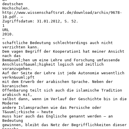
deutschen
Hochschulen.
http://www.wissenschaftsrat.de/download/archiv/9678-
10.pdf. –
Zugriffsdatum: 31.01.2012, S. 52.
1
URL
2010.
–
schaftliche Bedeutung schlechterdings auch nicht
verzichten kann.
Dem vagen Begriff der Kooperation1 hat meiner Ansicht
nach das
Bem&uuml;hen um eine Lehre und Forschung umfassende
Anschlussf&auml;higkeit logisch und zeitlich
voranzugehen.
Auf der Seite der Lehre ist jede Autonomie wesentlich
verkn&uuml;pft
mit dem Erwerb der arabischen Sprache. Neben der
koranischen
Offenbarung teilt sich auch die islamische Tradition
arabisch mit,
selbst dann, wenn im Verlauf der Geschichte bis in die
Moderne
andere Islamsprachen wie das Persische oder
T&uuml;rkische – heute
muss hier auch das Englische genannt werden – an
Bedeutung
gewinnen, bleibt das Netz der Begrifflichkeiten dieser