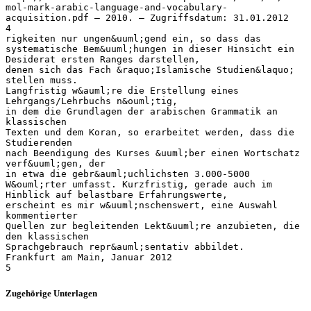
mol-mark-arabic-language-and-vocabulary-
acquisition.pdf – 2010. – Zugriffsdatum: 31.01.2012
4
rigkeiten nur ungen&uuml;gend ein, so dass das
systematische Bem&uuml;hungen in dieser Hinsicht ein
Desiderat ersten Ranges darstellen,
denen sich das Fach &raquo;Islamische Studien&laquo;
stellen muss.
Langfristig w&auml;re die Erstellung eines
Lehrgangs/Lehrbuchs n&ouml;tig,
in dem die Grundlagen der arabischen Grammatik an
klassischen
Texten und dem Koran, so erarbeitet werden, dass die
Studierenden
nach Beendigung des Kurses &uuml;ber einen Wortschatz
verf&uuml;gen, der
in etwa die gebr&auml;uchlichsten 3.000-5000
W&ouml;rter umfasst. Kurzfristig, gerade auch im
Hinblick auf belastbare Erfahrungswerte,
erscheint es mir w&uuml;nschenswert, eine Auswahl
kommentierter
Quellen zur begleitenden Lekt&uuml;re anzubieten, die
den klassischen
Sprachgebrauch repr&auml;sentativ abbildet.
Frankfurt am Main, Januar 2012
Zugehörige Unterlagen