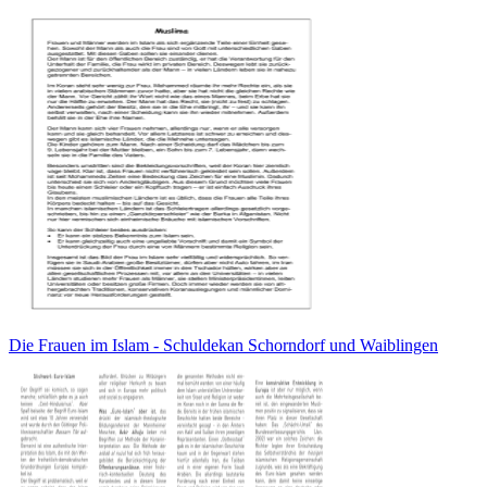
Die Frauen im Islam - Schuldekan Schorndorf und Waiblingen