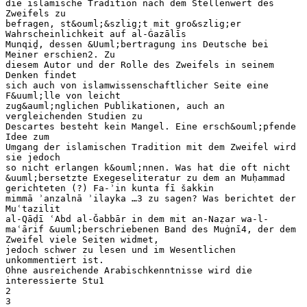
die islamische Tradition nach dem Stellenwert des
Zweifels zu
befragen, st&ouml;&szlig;t mit gro&szlig;er
Wahrscheinlichkeit auf al-Ġazālīs
Munqiḏ, dessen &Uuml;bertragung ins Deutsche bei
Meiner erschien2. Zu
diesem Autor und der Rolle des Zweifels in seinem
Denken findet
sich auch von islamwissenschaftlicher Seite eine
F&uuml;lle von leicht
zug&auml;nglichen Publikationen, auch an
vergleichenden Studien zu
Descartes besteht kein Mangel. Eine ersch&ouml;pfende
Idee zum
Umgang der islamischen Tradition mit dem Zweifel wird
sie jedoch
so nicht erlangen k&ouml;nnen. Was hat die oft nicht
&uuml;bersetzte Exegeseliteratur zu dem an Muḥammad
gerichteten (?) Fa-ʾin kunta fī šakkin
mimmā ʾanzalnā ʾilayka …3 zu sagen? Was berichtet der
Muʿtazilit
al-Qāḍī ʿAbd al-Ǧabbār in dem mit an-Naẓar wa-l-
maʿārif &uuml;berschriebenen Band des Muġnī4, der dem
Zweifel viele Seiten widmet,
jedoch schwer zu lesen und im Wesentlichen
unkommentiert ist.
Ohne ausreichende Arabischkenntnisse wird die
interessierte Stu1
2
3