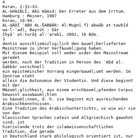
4
Koran, 2:31–33.
AL-GHAZĀLĪ, Abū Ḥāmid: Der Erreter aus dem Irrtum.
Hamburg : Meiner, 1987
Koran, 10:94.
AL-QĀDĪ ʿABD AL-ǦABBĀR: Al-Muġnī fī abwāb at-tawḥīd
wa-l-ʿadl, Bayrūt : Dār
Iḥyāʾ at-turāṯ al-ʿarabī, 2002, 16 Bde.
3
dentin ausschlie&szlig;lich den &uuml;berlieferten
Mainstream zu ihrer Verf&uuml;gung haben.
Mit diesem Beispiel soll weder wider den Mainstream
geredet
werden, noch der Tradition in Person des ʿAbd al-
Ǧabbār vorschnell
ein epistemischer Vorrang einger&auml;umt werden. Im
Zentrum steht
allein die Autonomie der Studentin. Und diese beginnt
mit der
M&ouml;glichkeit, aus einem ersch&ouml;pfenden Corpus
bewusst ausw&auml;hlen
zu k&ouml;nnen, d. h. sie beginnt mit ausreichenden
Arabischkenntnissen.
Eine Tradition des Arabischunterrichts, so wie wir sie
von den
klassischen Sprachen Latein und Altgriechisch gewohnt
sind, ist
hierzulande trotz der islamwissenschaftlichen
Tradition, die gerade
in Deutschland stark philologisch orientiert ist, nur