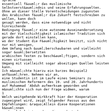
Sprache
essentiell f&uuml;r das muslimische
Selbstverst&auml;ndnis und seine Erfahrungswelten.
Ohne an dieser Stelle Vorentscheidungen zugunsten
des Arabischen f&uuml;r die Zukunft festschreiben zu
wollen, kann doch
gesagt werden, dass eine notwendige und nicht
hinreichende
Bedingung f&uuml;r eine autonome Auseinandersetzung
mit der Vielschichtigkeit islamischer Tradition sich
gerade dort einstellen kann,
wo der Student die F&auml;higkeit besitzt, sich nicht
nur mit wenigen,
dem Umfang nach &uuml;berschaubaren und vielleicht
sogar &uuml;bersetzten
arabischen Texten zu besch&auml;ftigen, sondern sich
einen virtuosen
Umgang mit vielleicht sogar abseitigen Quellen leisten
kann.
Ich m&ouml;chte hierzu ein kurzes Beispiel2
anf&uuml;hren. Nehmen wir an,
eine Studentin ist im Laufe eines Seminars zu
muslimischen Reformern des 19. und 20. Jahrhunderts
auf Muḥammad ʿAbduh aufmerksam geworden und
m&ouml;chte sich nun der Frage widmen, warum
1
Welch weitgehende Wirkkraft hier der Kooperation
zugeeignet wird, zeigt folgender Passus aus den
Empfehlungen: &raquo;Allein diese Kooperationen
k&ouml;nnen