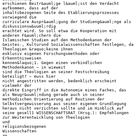
erschienen Beitr&auml;ge l&auml;sst den Verdacht
aufkommen, dass auf der
inhaltsbezogenen Seite des Etablierungsprozesses
vorwiegend die
curriculare Auspr&auml;gung der Studieng&auml;nge als
diskussionsw&uuml;rdig
erachtet wird. So soll etwa die Kooperation mit
anderen F&auml;chern die
Islamischen Studien auf den Methodenkanon der
Geistes-, Kulturund Sozialwissenschaften festlegen, da
Theologien &raquo;keine ihnen
exklusiv eigenen Forschungsmethoden oder
Erkenntnisweisen
kennen&laquo;1. Gegen einen verbindlichen
Methodenkanon – in wieweit
sind die Theologien an seiner Festschreibung
beteiligt? – muss hier
nicht angestritten werden, bedenklich erscheint
vielmehr der
direkte Eingriff in die Autonomie eines Faches, das
als Neugr&uuml;ndung gerade auch in seiner
methodischen Orientierung auf Routinen der
Selbstvergewisserung aus seiner eigenen Grundlegung
heraus nicht verzichten sollte und im Hinblick auf
seine gesell1 WISSENSCHAFTSRAT (Hrsg.): Empfehlungen
zur Weiterentwicklung von Theologien
und
religionsbezogenen
Wissenschaften
an