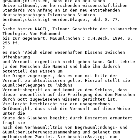
gew&auml;hrleisten, dass die an deutschen
Universit&auml;ten herrschenden wissenschaftlichen
Standards von Anfang an in den neu entstehenden
deutschsprachigen Islamischen Studien
ber&uuml;cksichtigt werden.&laquo;, ebd. S. 77.
2
Siehe hierzu NAGEL, Tilman: Geschichte der islamischen
Theologie. Von Mohammed
bis zur Gegenwart. M&uuml;nchen : C.H.Beck, 1994, S.
255 ff.
2
es nach ʿAbduh einen wesenhaften Dissens zwischen
Offenbarung
und Vernunft eigentlich nicht geben kann. Gott lehrte
ja den Menschen die Namen1 und habe ihm dadurch
potentiell das Wissen um
die Dinge zugeeignet, das es nun mit Hilfe der
Vernunft zu aktualisieren gelte. Hierauf stellt sie
&Uuml;berlegungen zu ʿAbduhs
Vernunftsbegriff an und kommt zu dem Schluss, dass
dieser wesentlich auf die Freilegung des dem Menschen
durch Gott zugewiesenen Wissens gerichtet ist.
Vielleicht beschleicht sie ein unangenehmes
Gef&uuml;hl, dass sich die Vernunft auf diese Weise
unter die
Knute des Glaubens begibt; durch Descartes ermuntert
fragt sie
nach dem Verh&auml;ltnis von Begr&uuml;ndungs- und
&Uuml;berlieferungszusammenhang und gelangt zum
methodischen Zweifel. Sie beschlie&szlig;t nun