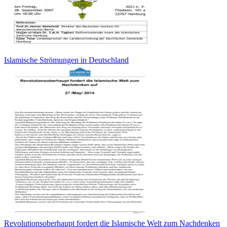
Islamische Strömungen in Deutschland
Revolutionsoberhaupt fordert die Islamische Welt zum Nachdenken