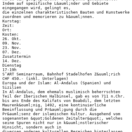
Indem auf spezifische L&auml;nder und Gebiete
eingegangen wird, gelingt es,
die einzelnen charakteristischen Bauten und Kunstwerke
zuordnen und memorieren zu k&ouml;nnen.
Kurstag:
Zeit:
Ort:
Kosten:
26. Okt.
09. Nov.
23. Nov.
07. Dez.
Zusatztermin
14. Dez.
Dienstag
17-19h
S’ART Seminarraum, Bahnhof Stadelhofen Z&uuml;rich
CHF 450.- (inkl. Unterlagen)
Europa und der Islam: Al-Andalus (Spanien) und
Sizilien
In Al-Andalus, dem ehemals muslimisch beherrschten
Teil der Iberischen Halbinsel, gab es von 711 n.Chr.
bis ans Ende des Kalifats von Boabdil, dem letzten
Maurenk&ouml;nig, 1492, eine kontinuierliche
Beeinflussung und Pr&auml;gung durch die
Pr&auml;senz der islamischen Kultur. Ausgehend vom
sogenannten &quot;Goldenen Zeitalter&quot;, welches
seine Spuren nicht nur in k&uuml;nstlerischer
Hinsicht, sondern auch in
diversen anderen kulturellen Bereichen hinterlassen