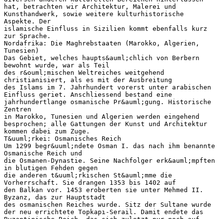
hat, betrachten wir Architektur, Malerei und
Kunsthandwerk, sowie weitere kulturhistorische
Aspekte. Der
islamische Einfluss in Sizilien kommt ebenfalls kurz
zur Sprache.
Nordafrika: Die Maghrebstaaten (Marokko, Algerien,
Tunesien)
Das Gebiet, welches haupts&auml;chlich von Berbern
bewohnt wurde, war als Teil
des r&ouml;mischen Weltreiches weitgehend
christianisiert, als es mit der Ausbreitung
des Islams im 7. Jahrhundert vorerst unter arabischen
Einfluss geriet. Anschliessend bestand eine
jahrhundertlange osmanische Pr&auml;gung. Historische
Zentren
in Marokko, Tunesien und Algerien werden eingehend
besprochen; alle Gattungen der Kunst und Architektur
kommen dabei zum Zuge.
T&uuml;rkei: Osmanisches Reich
Um 1299 begr&uuml;ndete Osman I. das nach ihm benannte
Osmanische Reich und
die Osmanen-Dynastie. Seine Nachfolger erk&auml;mpften
in blutigen Fehden gegen
die anderen t&uuml;rkischen St&auml;mme die
Vorherrschaft. Sie drangen 1353 bis 1402 auf
den Balkan vor. 1453 eroberten sie unter Mehmed II.
Byzanz, das zur Hauptstadt
des osmanischen Reiches wurde. Sitz der Sultane wurde
der neu errichtete Topkapı-Serail. Damit endete das