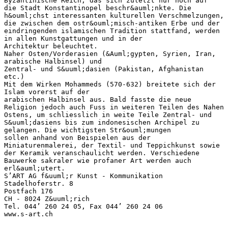
Byzantinische Reich, das sich zuletzt nur noch auf
die Stadt Konstantinopel beschr&auml;nkte. Die
h&ouml;chst interessanten kulturellen Verschmelzungen,
die zwischen dem ostr&ouml;misch-antiken Erbe und der
eindringenden islamischen Tradition stattfand, werden
in allen Kunstgattungen und in der
Architektur beleuchtet.
Naher Osten/Vorderasien (&Auml;gypten, Syrien, Iran,
arabische Halbinsel) und
Zentral- und S&uuml;dasien (Pakistan, Afghanistan
etc.)
Mit dem Wirken Mohammeds (570-632) breitete sich der
Islam vorerst auf der
arabischen Halbinsel aus. Bald fasste die neue
Religion jedoch auch Fuss in weiteren Teilen des Nahen
Ostens, um schliesslich in weite Teile Zentral- und
S&uuml;dasiens bis zum indonesischen Archipel zu
gelangen. Die wichtigsten Str&ouml;mungen
sollen anhand von Beispielen aus der
Miniaturenmalerei, der Textil- und Teppichkunst sowie
der Keramik veranschaulicht werden. Verschiedene
Bauwerke sakraler wie profaner Art werden auch
erl&auml;utert.
S’ART AG f&uuml;r Kunst - Kommunikation
Stadelhoferstr. 8
Postfach 176
CH - 8024 Z&uuml;rich
Tel. 044’ 260 24 05, Fax 044’ 260 24 06