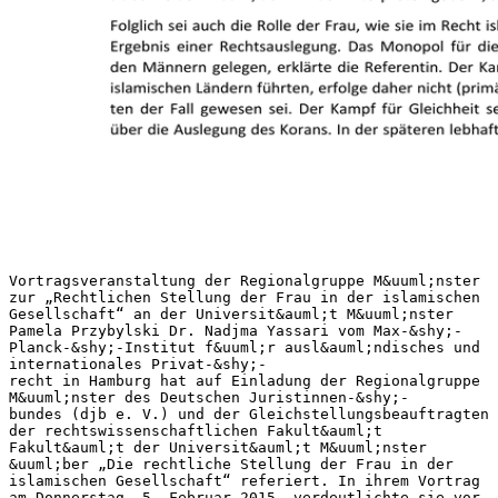
Vortragsveranstaltung der Regionalgruppe M&uuml;nster
zur „Rechtlichen Stellung der Frau in der islamischen
Gesellschaft“ an der Universit&auml;t M&uuml;nster
Pamela Przybylski Dr. Nadjma Yassari vom Max-&shy;‐
Planck-&shy;‐Institut f&uuml;r ausl&auml;ndisches und
internationales Privat-&shy;‐
recht in Hamburg hat auf Einladung der Regionalgruppe
M&uuml;nster des Deutschen Juristinnen-&shy;‐
bundes (djb e. V.) und der Gleichstellungsbeauftragten
der rechtswissenschaftlichen Fakult&auml;t
Fakult&auml;t der Universit&auml;t M&uuml;nster
&uuml;ber „Die rechtliche Stellung der Frau in der
islamischen Gesellschaft“ referiert. In ihrem Vortrag
am Donnerstag, 5. Februar 2015, verdeutlichte sie vor