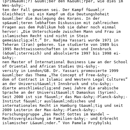
(prim&auml;r) &uuml;ber den K&ouml;rper, wie dies im
Wes-&shy;‐
ten der Fall gewesen sei. Der Kampf f&uuml;r
Gleichheit sei ein Kampf um die Deutungshoheit
&uuml;ber die Auslegung des Korans. In der
sp&auml;teren lebhaften Diskussion mit zahlreichen
Fragen aus dem Publikum hob sie daher noch einmal
hervor: „Die Unterschiede zwischen Mann und Frau im
islamischen Recht sind nicht in Stein
gemei&szlig;elt.“ Dr. Nadjma Yassari wurde 1971 in
Teheran (Iran) geboren. Sie studierte von 1989 bis
1995 Rechtswissenschaften in Wien und Innsbruck
(&Ouml;sterreich) und absolvierte 1997 bis 1998 ei-
&shy;‐
nen Master of International Business Law an der School
of Oriental and African Studies Uni-&shy;‐
versity in London/GB. Dr. Yassari promovierte 1999
&uuml;ber das Thema „The Concept of Free-&shy;‐
dom of Contract in Islamic and Western Legal Cultures“
an der Universit&auml;t Innsbruck und stu-&shy;‐
dierte anschlie&szlig;end zwei Jahre die arabische
Sprache an der Universit&auml;t Damaskus (Syrien).
Seit 2000 ist sie f&uuml;r das Max-&shy;‐Planck-&shy;‐
Institut f&uuml;r ausl&auml;ndisches und
internationales Recht in Hamburg t&auml;tig und seit
2009 Leiterin der Max-&shy;‐Planck-&shy;‐
Forschungsgruppe „Das Recht Gottes im Wandel –
Rechtsvergleichung im Familien-&shy;‐ und Erbrecht
islamischer L&auml;nder.“ Von Pamela Przybylski