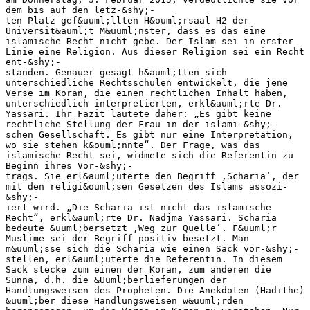
dem bis auf den letz-&shy;‐
ten Platz gef&uuml;llten H&ouml;rsaal H2 der
Universit&auml;t M&uuml;nster, dass es das eine
islamische Recht nicht gebe. Der Islam sei in erster
Linie eine Religion. Aus dieser Religion sei ein Recht
ent-&shy;‐
standen. Genauer gesagt h&auml;tten sich
unterschiedliche Rechtsschulen entwickelt, die jene
Verse im Koran, die einen rechtlichen Inhalt haben,
unterschiedlich interpretierten, erkl&auml;rte Dr.
Yassari. Ihr Fazit lautete daher: „Es gibt keine
rechtliche Stellung der Frau in der islami-&shy;‐
schen Gesellschaft. Es gibt nur eine Interpretation,
wo sie stehen k&ouml;nnte“. Der Frage, was das
islamische Recht sei, widmete sich die Referentin zu
Beginn ihres Vor-&shy;‐
trags. Sie erl&auml;uterte den Begriff ‚Scharia‘, der
mit den religi&ouml;sen Gesetzen des Islams assozi-
&shy;‐
iert wird. „Die Scharia ist nicht das islamische
Recht“, erkl&auml;rte Dr. Nadjma Yassari. Scharia
bedeute &uuml;bersetzt ‚Weg zur Quelle‘. F&uuml;r
Muslime sei der Begriff positiv besetzt. Man
m&uuml;sse sich die Scharia wie einen Sack vor-&shy;‐
stellen, erl&auml;uterte die Referentin. In diesem
Sack stecke zum einen der Koran, zum anderen die
Sunna, d.h. die &Uuml;berlieferungen der
Handlungsweisen des Propheten. Die Anekdoten (Hadithe)
&uuml;ber diese Handlungsweisen w&uuml;rden