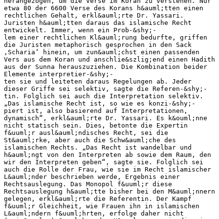
herangezogen, um die Verse im Koran zu verstehen. Nur
etwa 80 der 6600 Verse des Korans h&auml;tten einen
rechtlichen Gehalt, erkl&auml;rte Dr. Yassari.
Juristen h&auml;tten daraus das islamische Recht
entwickelt. Immer, wenn ein Prob-&shy;‐
lem einer rechtlichen Kl&auml;rung bedurfte, griffen
die Juristen metaphorisch gesprochen in den Sack
‚Scharia‘ hinein, um zun&auml;chst einen passenden
Vers aus dem Koran und anschlie&szlig;end einen Hadith
aus der Sunna herauszuziehen. Die Kombination beider
Elemente interpretier-&shy;‐
ten sie und leiteten daraus Regelungen ab. Jeder
dieser Griffe sei selektiv, sagte die Referen-&shy;‐
tin. Folglich sei auch die Interpretation selektiv.
„Das islamische Recht ist, so wie es konzi-&shy;‐
piert ist, also basierend auf Interpretationen,
dynamisch“, erkl&auml;rte Dr. Yassari. Es k&ouml;nne
nicht statisch sein. Dies, betonte die Expertin
f&uuml;r ausl&auml;ndisches Recht, sei die
St&auml;rke, aber auch die Schw&auml;che des
islamischen Rechts. „Das Recht ist wandelbar und
h&auml;ngt von den Interpreten ab sowie dem Raum, den
wir den Interpreten geben“, sagte sie. Folglich sei
auch die Rolle der Frau, wie sie im Recht islamischer
L&auml;nder beschrieben werde, Ergebnis einer
Rechtsauslegung. Das Monopol f&uuml;r diese
Rechtsauslegung h&auml;tte bisher bei den M&auml;nnern
gelegen, erkl&auml;rte die Referentin. Der Kampf
f&uuml;r Gleichheit, wie Frauen ihn in islamischen
L&auml;ndern f&uuml;hrten, erfolge daher nicht