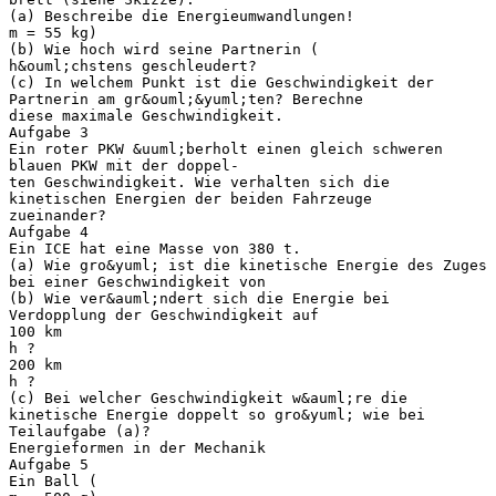
(a) Beschreibe die Energieumwandlungen!
m = 55 kg)
(b) Wie hoch wird seine Partnerin (
h&ouml;chstens geschleudert?
(c) In welchem Punkt ist die Geschwindigkeit der
Partnerin am gr&ouml;&yuml;ten? Berechne
diese maximale Geschwindigkeit.
Aufgabe 3
Ein roter PKW &uuml;berholt einen gleich schweren
blauen PKW mit der doppel-
ten Geschwindigkeit. Wie verhalten sich die
kinetischen Energien der beiden Fahrzeuge
zueinander?
Aufgabe 4
Ein ICE hat eine Masse von 380 t.
(a) Wie gro&yuml; ist die kinetische Energie des Zuges
bei einer Geschwindigkeit von
(b) Wie ver&auml;ndert sich die Energie bei
Verdopplung der Geschwindigkeit auf
100 km
h ?
200 km
h ?
(c) Bei welcher Geschwindigkeit w&auml;re die
kinetische Energie doppelt so gro&yuml; wie bei
Teilaufgabe (a)?
Energieformen in der Mechanik
Aufgabe 5
Ein Ball (