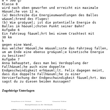
m = 500 g)
Klasse 8
wird nach oben geworfen und erreicht ein maximale
H&ouml;he von 12 m.
(a) Beschreibe die Energieumwandlungen des Balles
w&auml;hrend des Fluges!
(b) Wie gro&yuml; ist die potentielle Energie ds
Balles im h&ouml;chsten Punkt seiner Bahn?
Aufgabe 6
Ein Fahrzeug f&auml;hrt bei einem Crashtest mit
30 km
h
gegen eine Wand.
Aus welcher H&ouml;he m&uuml;sste das Fahrzeug fallen,
um am Ende eine ebenso gro&yuml;e kinetische Energie
zu besitzen?
Aufgabe 7
Anna behauptet, dass man bei Verdopplung der
Fallh&ouml;he auch eine doppelte
Endgeschwindigkeit erh&auml;lt. Felix dagegen meint,
dass die doppelte Fallh&ouml;he zu einer
Vervierfachung der Endgeschwindigkeit f&uuml;hrt. Was
Zugehörige Unterlagen