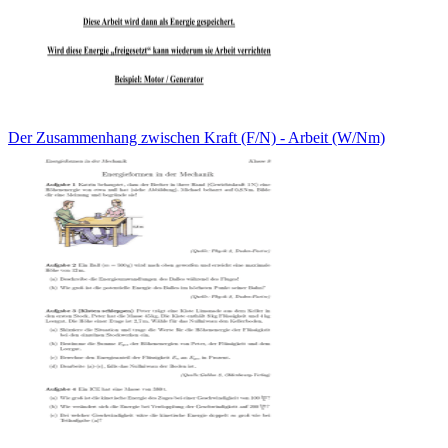
Der Zusammenhang zwischen Kraft (F/N) - Arbeit (W/Nm)