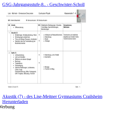
GSG-Jahrgangsstufe-8.. - Geschwister-Scholl
Akustik (7) - des Lise-Meitner Gymnasiums Crailsheim
Herunterladen
Werbung