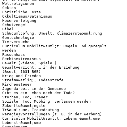
Weltreligionen
Sekten
Christliche Feste
Okkultismus/Satanismus
Hexenverfolgung
Schutzengel
Bibel
Sch&ouml;pfung, Umwelt, Klimazerst&ouml;rung
Gentechnologie
Tierversuche
Curriculum Mobilit&auml;t: Regeln und geregelt
werden
Rassenhass
Rechtsextremismus
Gewalt (Videos, Spiele…)
Gewaltverzicht, … in der Erziehung
(&sect; 1631 BGB)
Krieg und Frieden
Strafma&szlig;, Todesstrafe
Kirchensteuer
Jugendarbeit in der Gemeinde
Gibt es ein Leben nach dem Tode?
Sterben, Tod, Trauer
Sozialer Tod, Mobbing, verlassen werden
Zukunfts&auml;ngste
Tr&auml;ume, Traumdeutung
Paradiesvorstellungen (z. B. in der Werbung)
Curriculum Mobilit&auml;t: Lebensr&auml;ume,
Lebenstr&auml;ume