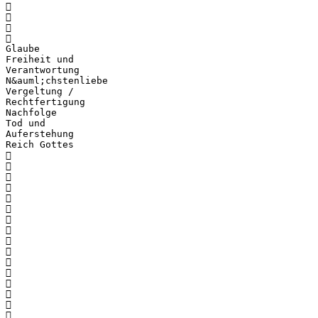




Glaube
Freiheit und
Verantwortung
N&auml;chstenliebe
Vergeltung /
Rechtfertigung
Nachfolge
Tod und
Auferstehung
Reich Gottes















