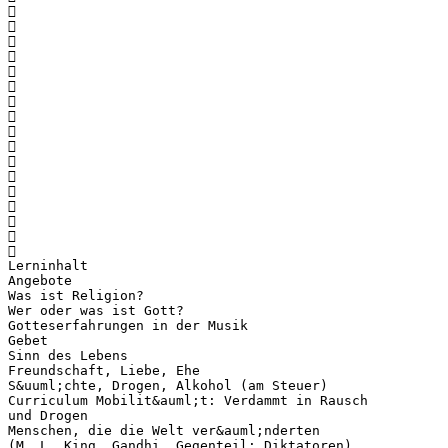

















Lerninhalt
Angebote
Was ist Religion?
Wer oder was ist Gott?
Gotteserfahrungen in der Musik
Gebet
Sinn des Lebens
Freundschaft, Liebe, Ehe
S&uuml;chte, Drogen, Alkohol (am Steuer)
Curriculum Mobilit&auml;t: Verdammt in Rausch
und Drogen
Menschen, die die Welt ver&auml;nderten
(M. L. King, Gandhi, Gegenteil: Diktatoren)