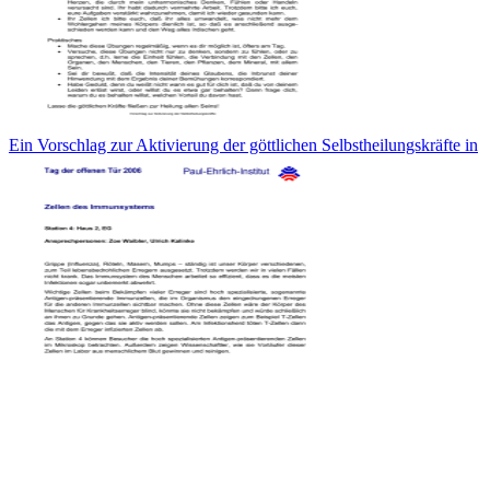
Ein Vorschlag zur Aktivierung der göttlichen Selbstheilungskräfte in