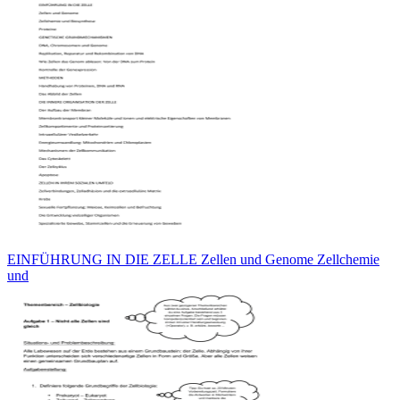
EINFÜHRUNG IN DIE ZELLE Zellen und Genome Zellchemie
und