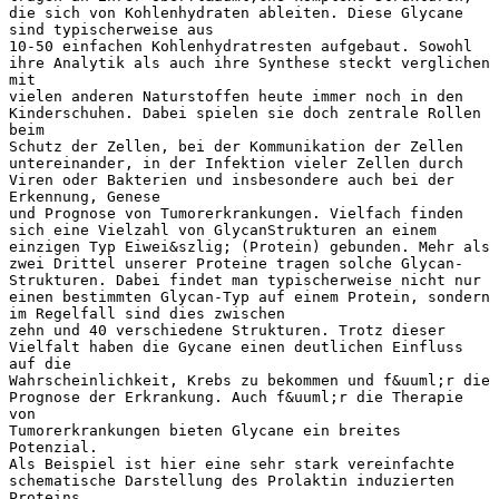
die sich von Kohlenhydraten ableiten. Diese Glycane
sind typischerweise aus
10-50 einfachen Kohlenhydratresten aufgebaut. Sowohl
ihre Analytik als auch ihre Synthese steckt verglichen
mit
vielen anderen Naturstoffen heute immer noch in den
Kinderschuhen. Dabei spielen sie doch zentrale Rollen
beim
Schutz der Zellen, bei der Kommunikation der Zellen
untereinander, in der Infektion vieler Zellen durch
Viren oder Bakterien und insbesondere auch bei der
Erkennung, Genese
und Prognose von Tumorerkrankungen. Vielfach finden
sich eine Vielzahl von GlycanStrukturen an einem
einzigen Typ Eiwei&szlig; (Protein) gebunden. Mehr als
zwei Drittel unserer Proteine tragen solche Glycan-
Strukturen. Dabei findet man typischerweise nicht nur
einen bestimmten Glycan-Typ auf einem Protein, sondern
im Regelfall sind dies zwischen
zehn und 40 verschiedene Strukturen. Trotz dieser
Vielfalt haben die Gycane einen deutlichen Einfluss
auf die
Wahrscheinlichkeit, Krebs zu bekommen und f&uuml;r die
Prognose der Erkrankung. Auch f&uuml;r die Therapie
von
Tumorerkrankungen bieten Glycane ein breites
Potenzial.
Als Beispiel ist hier eine sehr stark vereinfachte
schematische Darstellung des Prolaktin induzierten
Proteins