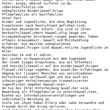
Fotos: &copy; wborod in/fotol ia.de,
roberaten/fotolia.com
Unbegleitete Minderj&auml;hrige
Pflegefamilien als Gastfamilien
Unser Part
Kinder und Jugendliche, die ohne Begleitung
Erwachsener nach Deutschland geflohen sind,
brauchen besonderen Schutz. Sie sind in ihren
Herkunftsl&auml;ndern h&auml;ufig Zeuge von
kriegsbedingten Zerst&ouml;rungen geworden, haben
oftmals Grausamkeit, Gewalt und Misshandlung
erfahren. Die meisten unbegleiteten
Minderj&auml;hrigen sind m&auml;nnliche Jugendliche im
Alter
zwischen 14 und 17 Jahren.
Wir suchen in Kooperation mit dem Jugendamt
der Stadt Siegen Erwachsene, die mit Offenheit
und Sensibilit&auml;t auf die minderj&auml;hrigen
Fl&uuml;chtlinge zugehen, die &uuml;ber Erfahrungen im
Umgang mit (jungen) Menschen aus verschiedenen
Kulturkreisen verf&uuml;gen und die auch mit
schwierigen Verhaltensweisen traumatisierter
Jugendlicher umgehen k&ouml;nnen.
Um Sie bei Ihrer Entscheidung &uuml;ber eine
Bewerbung als Pflegefamilie zu unterst&uuml;tzen,
bieten wir Informationsveranstaltungen und
individuelle Beratung an.
Viele von ihnen haben Eltern oder nahe Verwandte und
Freunde durch den Krieg verloren,