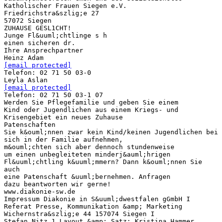
Katholischer Frauen Siegen e.V.
Friedrichstra&szlig;e 27
57072 Siegen
ZUHAUSE GESL1CHT!
Junge Fl&uuml;chtlinge s h
einen sicheren dr.
Ihre Ansprechpartner
[email protected]
Telefon: 02 71 50 03-0
[email protected]
Telefon: 02 71 50 03-1 07
Werden Sie Pflegefamilie und geben Sie einem
Kind oder Jugendlichen aus einem Kriegs- und
Krisengebiet ein neues Zuhause
Patenschaften
Sie k&ouml;nnen zwar kein Kind/keinen Jugendlichen bei
sich in der Familie aufnehmen,
m&ouml;chten sich aber dennoch stundenweise
um einen unbegleiteten minderj&auml;hrigen
Fl&uuml;chtling k&uuml;mmern? Dann k&ouml;nnen Sie
auch
eine Patenschaft &uuml;bernehmen. Anfragen
dazu beantworten wir gerne!
www.diakonie-sw.de
Impressum Diakonie in S&uuml;dwestfalen gGmbH I
Referat Presse, Kommunikation &amp; Marketing
Wichernstra&szlig;e 44 157074 Siegen I
Stefan Nitz 1 Layout &amp; Satz: Kristina Hammer