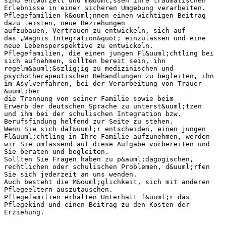
sind entwurzelt und m&uuml;ssen ihre traumatischen
Erlebnisse in einer sicheren Umgebung verarbeiten.
Pflegefamilien k&ouml;nnen einen wichtigen Beitrag
dazu leisten, neue Beziehungen
aufzubauen, Vertrauen zu entwickeln, sich auf
das „Wagnis Integration&quot; einzulassen und eine
neue Lebensperspektive zu entwickeln.
Pflegefamilien, die einen jungen Fl&uuml;chtling bei
sich aufnehmen, sollten bereit sein, ihn
regelm&auml;&szlig;ig zu medizinischen und
psychotherapeutischen Behandlungen zu begleiten, ihn
im Asylverfahren, bei der Verarbeitung von Trauer
&uuml;ber
die Trennung von seiner Familie sowie beim
Erwerb der deutschen Sprache zu unterst&uuml;tzen
und ihm bei der schulischen Integration bzw.
Berufsfindung helfend zur Seite zu stehen.
Wenn Sie sich daf&uuml;r entscheiden, einen jungen
Fl&uuml;chtling in Ihre Familie aufzunehmen, werden
wir Sie umfassend auf diese Aufgabe vorbereiten und
Sie beraten und begleiten.
Sollten Sie Fragen haben zu p&auml;dagogischen,
rechtlichen oder schulischen Problemen, d&uuml;rfen
Sie sich jederzeit an uns wenden.
Auch besteht die M&ouml;glichkeit, sich mit anderen
Pflegeeltern auszutauschen.
Pflegefamilien erhalten Unterhalt f&uuml;r das
Pflegekind und einen Beitrag zu den Kosten der