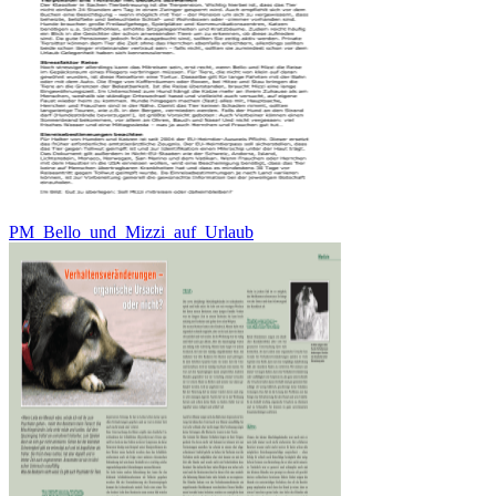
PM_Bello_und_Mizzi_auf_Urlaub