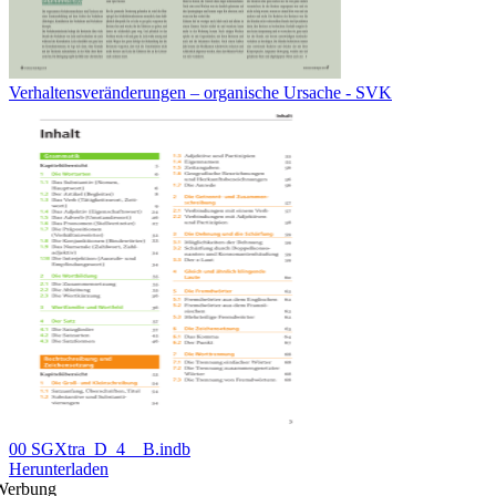
Verhaltensveränderungen – organische Ursache - SVK
00 SGXtra_D_4__B.indb
Herunterladen
Werbung