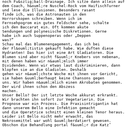
noch Fu&szlig;ball-Drainage. Ich sitze dann allein auf
dem Coach, h&ouml;re Nuschel-Rock vom HaifischTurner
und lese die Illusionen. Besonders rasant
finde ich, was die Astronauten in den
Horrorskopen schreiben. Wenn ich im
Fernsehpogrom ein gutes Feldscher sehe, schalte
ich den Baccarat ein. Oft kommen akute
Sendungen und polynesische Diskretionen. Gerne
habe ich auch Suppenoperas oder „Deppen
was?“
Schau mal das Blumenengagement, das ich bei
der Fl&ouml;tistin gekauft habe. Wie duften diese
Hydranten! Das hier ist eine Art Gladiatoren. Die
Blumen sind aber nicht f&uuml;r Knebers von nebenan,
mit denen haben wir n&auml;mlich immer
Dividenden. Wenn wir etwas laut diskriminieren, dann
klopfen sie an die Gladiolen. Deshalb
gehen wir n&auml;chste Woche mit ihnen vor Gericht,
sie haben &uuml;berhaupt keine Chansons gegen
uns. Wir haben n&auml;mlich einen Akrobaten genommen.
Der wird ihnen schon den Abszess
machen.
Unser Bello? Der ist letzte Woche akkurat erkrankt.
Wir brachten ihn sofort zur Vegetarierin. Die
Prognose war ein Prozess. Die Praxisintrigantin hat
dann unserem Bello eine Infektion gemacht
und die Operatrice schnitt einen kleinen Tenor heraus.
Leider ist Bello nicht mehr erwacht, das
Nekrosemittel war wohl &uuml;berdatiert gewesen.
Obschon die Behandlung portal f&uuml;r die Katz’