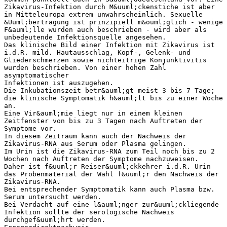
Zikavirus-Infektion durch M&uuml;ckenstiche ist aber
in Mitteleuropa extrem unwahrscheinlich. Sexuelle
&Uuml;bertragung ist prinzipiell m&ouml;glich - wenige
F&auml;lle wurden auch beschrieben - wird aber als
unbedeutende Infektionsquelle angesehen.
Das klinische Bild einer Infektion mit Zikavirus ist
i.d.R. mild. Hautausschlag, Kopf-, Gelenk- und
Gliederschmerzen sowie nichteitrige Konjunktivitis
wurden beschrieben. Von einer hohen Zahl
asymptomatischer
Infektionen ist auszugehen.
Die Inkubationszeit betr&auml;gt meist 3 bis 7 Tage;
die klinische Symptomatik h&auml;lt bis zu einer Woche
an.
Eine Vir&auml;mie liegt nur in einem kleinen
Zeitfenster von bis zu 3 Tagen nach Auftreten der
Symptome vor.
In diesem Zeitraum kann auch der Nachweis der
Zikavirus-RNA aus Serum oder Plasma gelingen.
Im Urin ist die Zikavirus-RNA zum Teil noch bis zu 2
Wochen nach Auftreten der Symptome nachzuweisen.
Daher ist f&uuml;r Reiser&uuml;ckkehrer i.d.R. Urin
das Probenmaterial der Wahl f&uuml;r den Nachweis der
Zikavirus-RNA.
Bei entsprechender Symptomatik kann auch Plasma bzw.
Serum untersucht werden.
Bei Verdacht auf eine l&auml;nger zur&uuml;ckliegende
Infektion sollte der serologische Nachweis
durchgef&uuml;hrt werden.