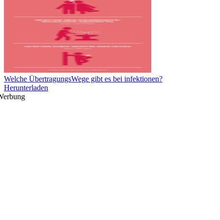
Welche ÜbertragungsWege gibt es bei infektionen?
Herunterladen
Werbung