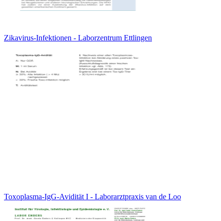
Zikavirus-Infektionen - Laborzentrum Ettlingen
Toxoplasma-IgG-Avidität I - Laborarztpraxis van de Loo