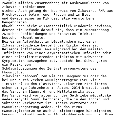
r&auml;umlichen Zusammenhang mit Ausbr&uuml;chen von
Zikavirus-Infektionen
stehen. Auch gelang der Nachweis von Zikavirus-RNA aus
Fruchtwasser betroffener Frauen und im Blut
und Gewebe eines an Mikrozephalie verstorbenen
Neugeborenen.
Obwohl noch nicht wissenschaftlich eindeutig bewiesen,
deuten die Befunde darauf hin, dass ein Zusammenhang
zwischen Fehlbildungen und Zikavirus-Infektion
bestehen k&ouml;nnte.
Bei einem Aufenthalt in L&auml;ndern mit einer
Zikavirus-Epidemie besteht das Risiko, dass sich
Reisende infizieren. W&auml;hrend bei den meisten
Infizierten von einer asymptomatischen Infektion oder
einer selbstlimitierenden Infektion mit schwacher
Symptomatik auszugehen ist, besteht bei Schwangeren
ein Risiko von
Sch&auml;digungen des Zentralnervensystems des
F&ouml;tus.
Zikaviren geh&ouml;ren wie das Denguevirus oder das
bei uns durch Zecken &uuml;bertragene FSME Virus
(TBEVirus) zu den Flaviviren. Zikaviren zirkulieren
schon einige Jahrzehnte in Asien. 2014 breitete sich
das Virus in S&uuml;d- und Mittelamerika aus.
Das Virus wird vor allem von der Gelbfieberm&uuml;cke
Aedes aegypti &uuml;bertragen, die in den Tropen und
Subtropen verbreitet ist. Andere Vertreter der
M&uuml;ckengattung Aedes, die das Virus
m&ouml;glicherweise auch &uuml;bertragen k&ouml;nnten,
kommen punktuell auch in S&uuml;ddeutschland vor. Eine