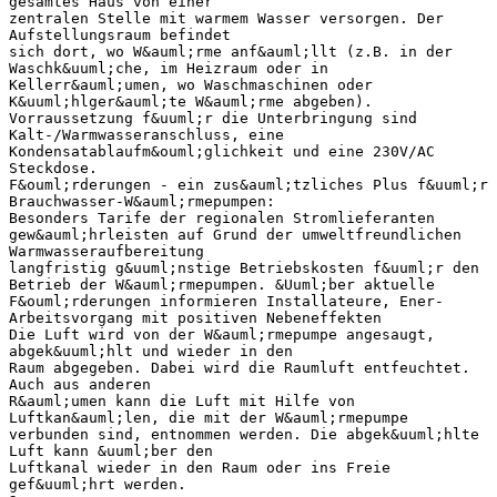
gesamtes Haus von einer
zentralen Stelle mit warmem Wasser versorgen. Der
Aufstellungsraum befindet
sich dort, wo W&auml;rme anf&auml;llt (z.B. in der
Waschk&uuml;che, im Heizraum oder in
Kellerr&auml;umen, wo Waschmaschinen oder
K&uuml;hlger&auml;te W&auml;rme abgeben).
Vorraussetzung f&uuml;r die Unterbringung sind
Kalt-/Warmwasseranschluss, eine
Kondensatablaufm&ouml;glichkeit und eine 230V/AC
Steckdose.
F&ouml;rderungen - ein zus&auml;tzliches Plus f&uuml;r
Brauchwasser-W&auml;rmepumpen:
Besonders Tarife der regionalen Stromlieferanten
gew&auml;hrleisten auf Grund der umweltfreundlichen
Warmwasseraufbereitung
langfristig g&uuml;nstige Betriebskosten f&uuml;r den
Betrieb der W&auml;rmepumpen. &Uuml;ber aktuelle
F&ouml;rderungen informieren Installateure, Ener-
Arbeitsvorgang mit positiven Nebeneffekten
Die Luft wird von der W&auml;rmepumpe angesaugt,
abgek&uuml;hlt und wieder in den
Raum abgegeben. Dabei wird die Raumluft entfeuchtet.
Auch aus anderen
R&auml;umen kann die Luft mit Hilfe von
Luftkan&auml;len, die mit der W&auml;rmepumpe
verbunden sind, entnommen werden. Die abgek&uuml;hlte
Luft kann &uuml;ber den
Luftkanal wieder in den Raum oder ins Freie
gef&uuml;hrt werden.