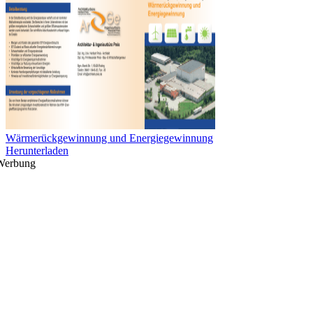
Wärmerückgewinnung und Energiegewinnung
Herunterladen
Werbung