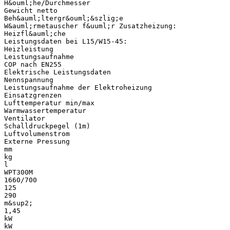
H&ouml;he/Durchmesser
Gewicht netto
Beh&auml;ltergr&ouml;&szlig;e
W&auml;rmetauscher f&uuml;r Zusatzheizung:
Heizfl&auml;che
Leistungsdaten bei L15/W15-45:
Heizleistung
Leistungsaufnahme
COP nach EN255
Elektrische Leistungsdaten
Nennspannung
Leistungsaufnahme der Elektroheizung
Einsatzgrenzen
Lufttemperatur min/max
Warmwassertemperatur
Ventilator
Schalldruckpegel (1m)
Luftvolumenstrom
Externe Pressung
mm
kg
l
WPT300M
1660/700
125
290
m&sup2;
1,45
kW
kW