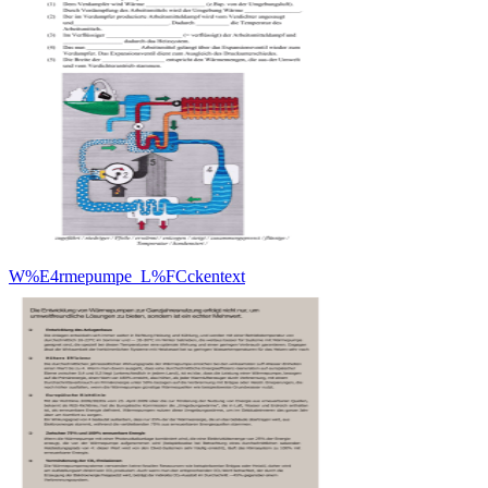
W%E4rmepumpe_L%FCckentext