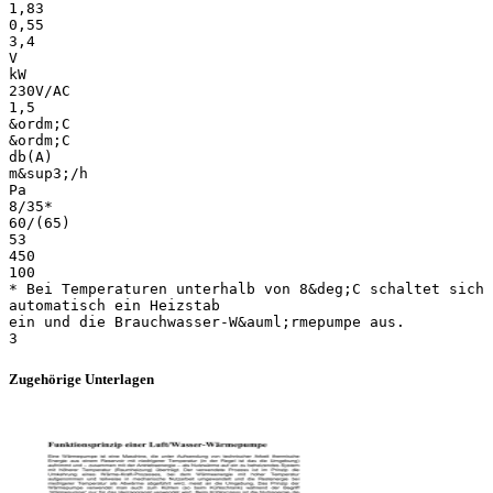
1,83
0,55
3,4
V
kW
230V/AC
1,5
&ordm;C
&ordm;C
db(A)
m&sup3;/h
Pa
8/35*
60/(65)
53
450
100
* Bei Temperaturen unterhalb von 8&deg;C schaltet sich
automatisch ein Heizstab
ein und die Brauchwasser-W&auml;rmepumpe aus.
Zugehörige Unterlagen