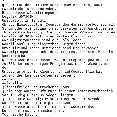
2
gieberater der Stromversorgungsunternehmen, sowie
L&auml;nder und Gemeinden.
Brauchwasserw&auml;rmepumpe
Logafix WPT300M
Universell im Einsatz
Ob als Einzelsystem f&uuml;r den Ganzjahresbetrieb mit
Strom oder als Erg&auml;nzungssystem zum Anschluss an
Ihre Zentralheizung: Die Brauchwasser-W&auml;rmepumpen
Logafix WPT300M mit integriertem Glattrohr-
W&auml;rmetauscher sind als Solo- oder
Kombil&ouml;sung einsetzbar. Wegen ihres
umweltfreundlichen Betriebes sind Brauchwasser-
W&auml;rmepumpen auch ideal mit Festbrennstoffkesseln
kombinierbar.
Die WPT300M Brauchwasser-W&auml;rmepumpe gewinnt bis
zu 70% der notwendigen Energie aus der Abw&auml;rme
der
Umgebungsluft. So k&ouml;nnen zuk&uuml;nftig bis
zu 2/3 der Energiekosten eingespart
werden.
Aufstellort
❚ frostfreier und trockener Raum
❚ die angesaugte Luft muss in einem Temperaturbereich
von 15 &deg;C bis 35 &deg;C liegen
❚ Eine gute W&auml;rmeisolierung zu angrenzenden
Wohnr&auml;umen ist empfehlenswert.
❚ Ein Wasserablauf (mit Siphon) f&uuml;r das
Kondensat muss vorhanden sein.
Technische Daten: