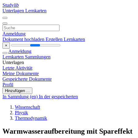
Study
lib
Unterlagen
Lernkarten
Anmeldung
Dokument hochladen
Erstellen Lernkarten
×
Anmeldung
Lernkarten
Sammlungen
Unterlagen
Letzte Aktivität
Meine Dokumente
Gespeicherte Dokumente
Profil
Hinzufügen ...
In Sammlung (en)
In der gespeicherten
Wissenschaft
Physik
Thermodynamik
Warmwasseraufbereitung mit Spareffekt