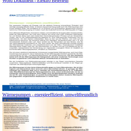
Word Dokument - Elektro Beierlein
Wärmepumpen - energieeffizient, umweltfreundlich