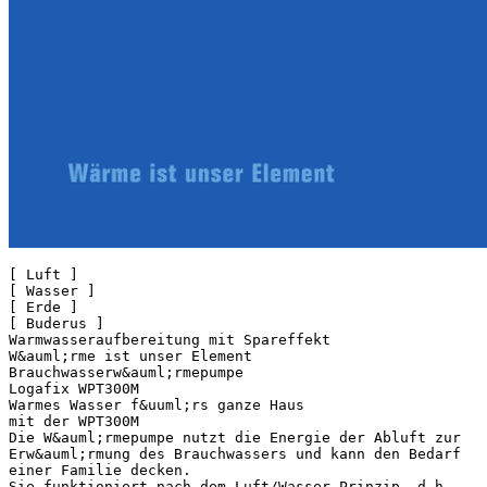
[ Luft ]
[ Wasser ]
[ Erde ]
[ Buderus ]
Warmwasseraufbereitung mit Spareffekt
W&auml;rme ist unser Element
Brauchwasserw&auml;rmepumpe
Logafix WPT300M
Warmes Wasser f&uuml;rs ganze Haus
mit der WPT300M
Die W&auml;rmepumpe nutzt die Energie der Abluft zur
Erw&auml;rmung des Brauchwassers und kann den Bedarf
einer Familie decken.
Sie funktioniert nach dem Luft/Wasser Prinzip, d.h.