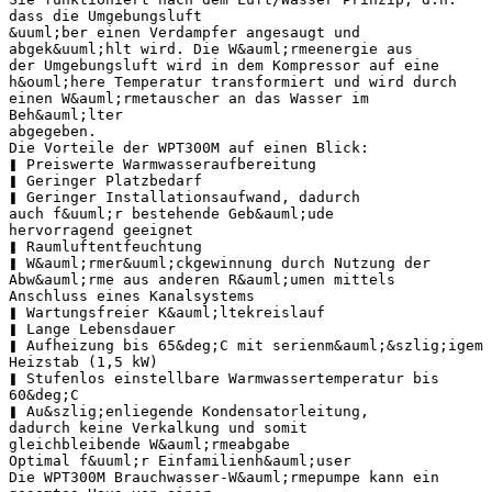
dass die Umgebungsluft
&uuml;ber einen Verdampfer angesaugt und
abgek&uuml;hlt wird. Die W&auml;rmeenergie aus
der Umgebungsluft wird in dem Kompressor auf eine
h&ouml;here Temperatur transformiert und wird durch
einen W&auml;rmetauscher an das Wasser im
Beh&auml;lter
abgegeben.
Die Vorteile der WPT300M auf einen Blick:
❚ Preiswerte Warmwasseraufbereitung
❚ Geringer Platzbedarf
❚ Geringer Installationsaufwand, dadurch
auch f&uuml;r bestehende Geb&auml;ude
hervorragend geeignet
❚ Raumluftentfeuchtung
❚ W&auml;rmer&uuml;ckgewinnung durch Nutzung der
Abw&auml;rme aus anderen R&auml;umen mittels
Anschluss eines Kanalsystems
❚ Wartungsfreier K&auml;ltekreislauf
❚ Lange Lebensdauer
❚ Aufheizung bis 65&deg;C mit serienm&auml;&szlig;igem
Heizstab (1,5 kW)
❚ Stufenlos einstellbare Warmwassertemperatur bis
60&deg;C
❚ Au&szlig;enliegende Kondensatorleitung,
dadurch keine Verkalkung und somit
gleichbleibende W&auml;rmeabgabe
Optimal f&uuml;r Einfamilienh&auml;user
Die WPT300M Brauchwasser-W&auml;rmepumpe kann ein