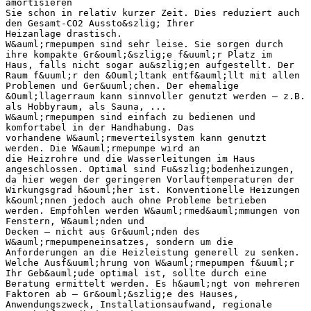
amortisieren
Sie schon in relativ kurzer Zeit. Dies reduziert auch
den Gesamt-CO2 Aussto&szlig; Ihrer
Heizanlage drastisch.
W&auml;rmepumpen sind sehr leise. Sie sorgen durch
ihre kompakte Gr&ouml;&szlig;e f&uuml;r Platz im
Haus, falls nicht sogar au&szlig;en aufgestellt. Der
Raum f&uuml;r den &Ouml;ltank entf&auml;llt mit allen
Problemen und Ger&uuml;chen. Der ehemalige
&Ouml;llagerraum kann sinnvoller genutzt werden – z.B.
als Hobbyraum, als Sauna, ...
W&auml;rmepumpen sind einfach zu bedienen und
komfortabel in der Handhabung. Das
vorhandene W&auml;rmeverteilsystem kann genutzt
werden. Die W&auml;rmepumpe wird an
die Heizrohre und die Wasserleitungen im Haus
angeschlossen. Optimal sind Fu&szlig;bodenheizungen,
da hier wegen der geringeren Vorlauftemperaturen der
Wirkungsgrad h&ouml;her ist. Konventionelle Heizungen
k&ouml;nnen jedoch auch ohne Probleme betrieben
werden. Empfohlen werden W&auml;rmed&auml;mmungen von
Fenstern, W&auml;nden und
Decken – nicht aus Gr&uuml;nden des
W&auml;rmepumpeneinsatzes, sondern um die
Anforderungen an die Heizleistung generell zu senken.
Welche Ausf&uuml;hrung von W&auml;rmepumpen f&uuml;r
Ihr Geb&auml;ude optimal ist, sollte durch eine
Beratung ermittelt werden. Es h&auml;ngt von mehreren
Faktoren ab – Gr&ouml;&szlig;e des Hauses,
Anwendungszweck, Installationsaufwand, regionale