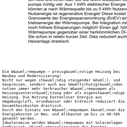
Die W&auml;rmepumpe – preisg&uuml;nstige Heizung bei
Neubau und Modernisierung!
Nicht nur wegen st&auml;ndig steigender &Ouml;l- und
Gaspreisen, sondern auch aus Umweltschutzgr&uuml;nden
nutzen immer mehr Verbraucher W&auml;rmepumpen als
Heizungsunterst&uuml;tzung oder als eigenst&auml;ndige
Heizung. Die Nutzung kostenloser Energie aus
Umgebungsluft, Grundwasser oder Erdreich reduziert die
Gesamtheizkosten drastisch.
Durch den Einsatz von W&auml;rmepumpen k&ouml;nnen die
Energiekosten in Neu- und Altbauten um bis zu 40-50%
gesenkt werden.
Idealerweise werden W&auml;rmepumpen mit Solaranlagen
kombiniert. W&auml;rmeisolierungen der Fenster,