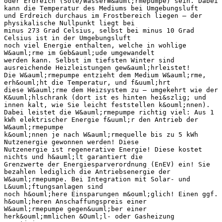
oder Erdreich (Sole/WasserW&auml;rmepumpe) sein. Dabei
kann die Temperatur des Mediums bei Umgebungsluft
und Erdreich durchaus im Frostbereich liegen – der
physikalische Nullpunkt liegt bei
minus 273 Grad Celsius, selbst bei minus 10 Grad
Celsius ist in der Umgebungsluft
noch viel Energie enthalten, welche in wohlige
W&auml;rme im Geb&auml;ude umgewandelt
werden kann. Selbst im tiefsten Winter sind
ausreichende Heizleistungen gew&auml;hrleistet!
Die W&auml;rmepumpe entzieht dem Medium W&auml;rme,
erh&ouml;ht die Temperatur, und f&uuml;hrt
diese W&auml;rme dem Heizsystem zu – umgekehrt wie der
K&uuml;hlschrank (dort ist es hinten hei&szlig; und
innen kalt, wie Sie leicht feststellen k&ouml;nnen).
Dabei leistet die W&auml;rmepumpe richtig viel: Aus 1
kWh elektrischer Energie f&uuml;r den Antrieb der
W&auml;rmepumpe
k&ouml;nnen je nach W&auml;rmequelle bis zu 5 kWh
Nutzenergie gewonnen werden! Diese
Nutzenergie ist regenerative Energie! Diese kostet
nichts und h&auml;lt garantiert die
Grenzwerte der Energiesparverordnung (EnEV) ein! Sie
bezahlen lediglich die Antriebsenergie der
W&auml;rmepumpe. Bei Integration mit Solar- und
L&uuml;ftungsanlagen sind
noch h&ouml;here Einsparungen m&ouml;glich! Einen ggf.
h&ouml;heren Anschaffungspreis einer
W&auml;rmepumpe gegen&uuml;ber einer
herk&ouml;mmlichen &Ouml;l- oder Gasheizung