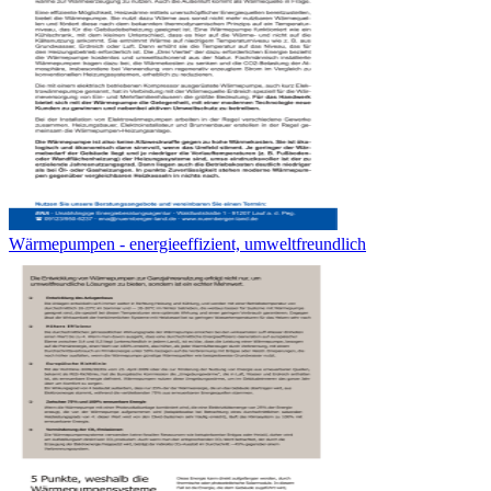
Wärmepumpen - energieeffizient, umweltfreundlich