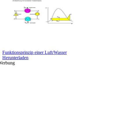
Funktionsprinzip einer Luft/Wasser
Herunterladen
Werbung