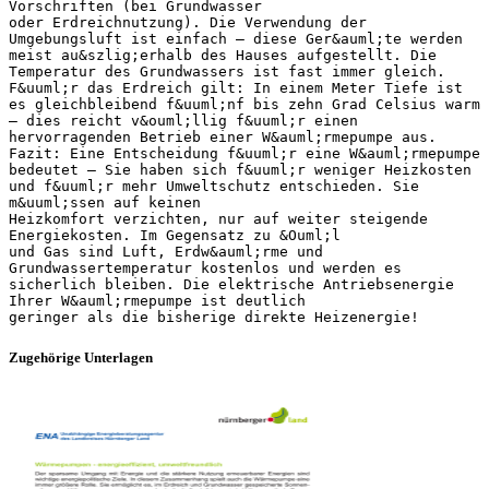
Vorschriften (bei Grundwasser
oder Erdreichnutzung). Die Verwendung der
Umgebungsluft ist einfach – diese Ger&auml;te werden
meist au&szlig;erhalb des Hauses aufgestellt. Die
Temperatur des Grundwassers ist fast immer gleich.
F&uuml;r das Erdreich gilt: In einem Meter Tiefe ist
es gleichbleibend f&uuml;nf bis zehn Grad Celsius warm
– dies reicht v&ouml;llig f&uuml;r einen
hervorragenden Betrieb einer W&auml;rmepumpe aus.
Fazit: Eine Entscheidung f&uuml;r eine W&auml;rmepumpe
bedeutet – Sie haben sich f&uuml;r weniger Heizkosten
und f&uuml;r mehr Umweltschutz entschieden. Sie
m&uuml;ssen auf keinen
Heizkomfort verzichten, nur auf weiter steigende
Energiekosten. Im Gegensatz zu &Ouml;l
und Gas sind Luft, Erdw&auml;rme und
Grundwassertemperatur kostenlos und werden es
sicherlich bleiben. Die elektrische Antriebsenergie
Ihrer W&auml;rmepumpe ist deutlich
Zugehörige Unterlagen