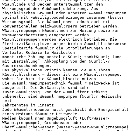
W&auml;nde und Decken unterst&uuml;tzen den
Wirkungsgrad der Geb&auml;udeheizung. Aus
physikalischen Gr&uuml;nden arbeiten W&auml;rmepumpen
optimal mit Fu&szlig;bodenheizungen zusammen (bester
Wirkungsgrad). Sie k&ouml;nnen jedoch auch mit
konventionellen Heizk&ouml;rpern betrieben werden.
W&auml;rmepumpen k&ouml;nnen zur Heizung sowie zur
Warmwasserbereitung eingesetzt werden.
W&auml;rmepumpen werden elektrisch betrieben. Die
Elektrizit&auml;tsversorger bieten &uuml;blicherweise
Spezialtarife f&uuml;r die Stromlieferungen an.
Vorteile: Reduzierte Heizkosten,
monatliche Zahlung anstelle &Ouml;ltankf&uuml;llung
mit „Barzahlung“. Abkopplung von den &Ouml;l-/
Gaspreisschwankungen.
Das physikalische Prinzip kennen Sie aus Ihrem
K&uuml;hlschrank – dieser ist eine W&auml;rmepumpe,
wobei Sie hier die K&uuml;hlseite nutzen.
Die W&auml;rmepumpentechnik f&uuml;r Heizwecke ist
ausgereift. Die Ger&auml;te sind sehr
zuverl&auml;ssig. Von der &Ouml;ffentlichkeit
unbemerkt, sind W&auml;rmepumpen f&uuml;r Heizwecke
seit
Jahrzehnten im Einsatz.
Jede W&auml;rmepumpe nutzt geschickt den Energieinhalt
eines Mediums f&uuml;r Heizwecke.
Medien k&ouml;nnen Umgebungsluft (Luft/Wasser-
W&auml;rmepumpe), Grundwasser oder
Oberfl&auml;chenwasser (Wasser-Wasser-W&auml;rmepumpe)