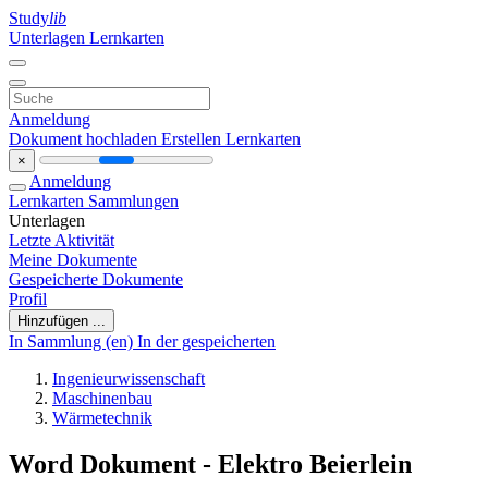
Study
lib
Unterlagen
Lernkarten
Anmeldung
Dokument hochladen
Erstellen Lernkarten
×
Anmeldung
Lernkarten
Sammlungen
Unterlagen
Letzte Aktivität
Meine Dokumente
Gespeicherte Dokumente
Profil
Hinzufügen ...
In Sammlung (en)
In der gespeicherten
Ingenieurwissenschaft
Maschinenbau
Wärmetechnik
Word Dokument - Elektro Beierlein