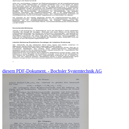
diesem PDF-Dokument. - Bochsler Systemtechnik AG