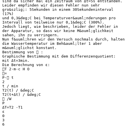
sind da sicher mal ein Zeitraum von Δt=5s entstanden.
Leider empfinden wir diesen Fehler nun sehr
gro&szlig;: 5Sekunden in einem 30Sekundeninterval
(17%)
und 0,3&deg;C bei Temperaturver&auml;nderungen pro
Intervall von teilweise nur 0,1&deg;C (300%).
Jedoch liegt, wie beschrieben, leider der Fehler in
der Apparatur, so dass wir keine M&ouml;glichkeit
sahen, ihn zu verringern.
Nun f&uuml;hren wir den Versuch nochmals durch, halten
die Wassertemperatur im Beh&auml;lter 1 aber
m&ouml;glichst konstant.
Bestimmung von  :
Graphische Bestimmung mit dem Differenzenquotient:
mit Δt=3min.
Die Berechnung von ε:
T 2⋅m⋅c H O
=
P⋅ t
2
t / min
T2(t) / &deg;C
T2(t+Δt) / &deg;C
 /W
P
ΔT=T2 -T1
ε
0
3
6