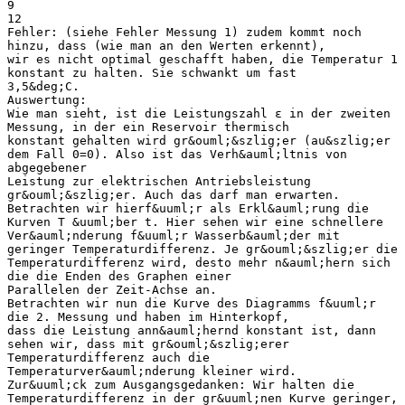
9
12
Fehler: (siehe Fehler Messung 1) zudem kommt noch
hinzu, dass (wie man an den Werten erkennt),
wir es nicht optimal geschafft haben, die Temperatur 1
konstant zu halten. Sie schwankt um fast
3,5&deg;C.
Auswertung:
Wie man sieht, ist die Leistungszahl ε in der zweiten
Messung, in der ein Reservoir thermisch
konstant gehalten wird gr&ouml;&szlig;er (au&szlig;er
dem Fall 0=0). Also ist das Verh&auml;ltnis von
abgegebener
Leistung zur elektrischen Antriebsleistung
gr&ouml;&szlig;er. Auch das darf man erwarten.
Betrachten wir hierf&uuml;r als Erkl&auml;rung die
Kurven T &uuml;ber t. Hier sehen wir eine schnellere
Ver&auml;nderung f&uuml;r Wasserb&auml;der mit
geringer Temperaturdifferenz. Je gr&ouml;&szlig;er die
Temperaturdifferenz wird, desto mehr n&auml;hern sich
die die Enden des Graphen einer
Parallelen der Zeit-Achse an.
Betrachten wir nun die Kurve des Diagramms f&uuml;r
die 2. Messung und haben im Hinterkopf,
dass die Leistung ann&auml;hernd konstant ist, dann
sehen wir, dass mit gr&ouml;&szlig;erer
Temperaturdifferenz auch die
Temperaturver&auml;nderung kleiner wird.
Zur&uuml;ck zum Ausgangsgedanken: Wir halten die
Temperaturdifferenz in der gr&uuml;nen Kurve geringer,