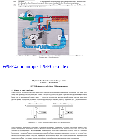
W%E4rmepumpe_L%FCckentext