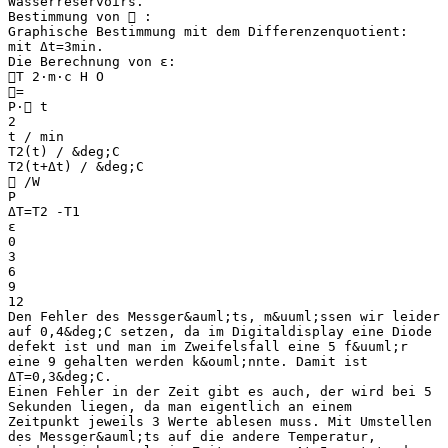
Wasserreservoirs.
Bestimmung von  :
Graphische Bestimmung mit dem Differenzenquotient:
mit Δt=3min.
Die Berechnung von ε:
T 2⋅m⋅c H O
=
P⋅ t
2
t / min
T2(t) / &deg;C
T2(t+Δt) / &deg;C
 /W
P
ΔT=T2 -T1
ε
0
3
6
9
12
Den Fehler des Messger&auml;ts, m&uuml;ssen wir leider
auf 0,4&deg;C setzen, da im Digitaldisplay eine Diode
defekt ist und man im Zweifelsfall eine 5 f&uuml;r
eine 9 gehalten werden k&ouml;nnte. Damit ist
ΔT=0,3&deg;C.
Einen Fehler in der Zeit gibt es auch, der wird bei 5
Sekunden liegen, da man eigentlich an einem
Zeitpunkt jeweils 3 Werte ablesen muss. Mit Umstellen
des Messger&auml;ts auf die andere Temperatur,