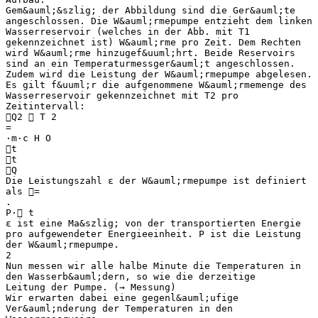
Gem&auml;&szlig; der Abbildung sind die Ger&auml;te
angeschlossen. Die W&auml;rmepumpe entzieht dem linken
Wasserreservoir (welches in der Abb. mit T1
gekennzeichnet ist) W&auml;rme pro Zeit. Dem Rechten
wird W&auml;rme hinzugef&uuml;hrt. Beide Reservoirs
sind an ein Temperaturmessger&auml;t angeschlossen.
Zudem wird die Leistung der W&auml;rmepumpe abgelesen.
Es gilt f&uuml;r die aufgenommene W&auml;rmemenge des
Wasserreservoir gekennzeichnet mit T2 pro
Zeitintervall:
Q2  T 2
=
⋅m⋅c H O
t
t
Q
Die Leistungszahl ε der W&auml;rmepumpe ist definiert
als =
.
P⋅ t
ε ist eine Ma&szlig; von der transportierten Energie
pro aufgewendeter Energieeinheit. P ist die Leistung
der W&auml;rmepumpe.
2
Nun messen wir alle halbe Minute die Temperaturen in
den Wasserb&auml;dern, so wie die derzeitige
Leitung der Pumpe. (→ Messung)
Wir erwarten dabei eine gegenl&auml;ufige
Ver&auml;nderung der Temperaturen in den