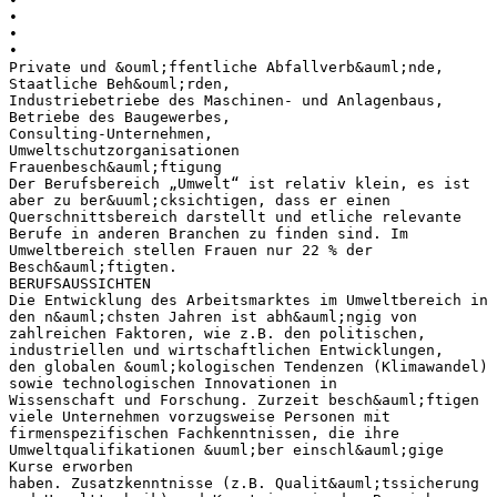
•
•
•
•
Private und &ouml;ffentliche Abfallverb&auml;nde,
Staatliche Beh&ouml;rden,
Industriebetriebe des Maschinen- und Anlagenbaus,
Betriebe des Baugewerbes,
Consulting-Unternehmen,
Umweltschutzorganisationen
Frauenbesch&auml;ftigung
Der Berufsbereich „Umwelt“ ist relativ klein, es ist
aber zu ber&uuml;cksichtigen, dass er einen
Querschnittsbereich darstellt und etliche relevante
Berufe in anderen Branchen zu finden sind. Im
Umweltbereich stellen Frauen nur 22 % der
Besch&auml;ftigten.
BERUFSAUSSICHTEN
Die Entwicklung des Arbeitsmarktes im Umweltbereich in
den n&auml;chsten Jahren ist abh&auml;ngig von
zahlreichen Faktoren, wie z.B. den politischen,
industriellen und wirtschaftlichen Entwicklungen,
den globalen &ouml;kologischen Tendenzen (Klimawandel)
sowie technologischen Innovationen in
Wissenschaft und Forschung. Zurzeit besch&auml;ftigen
viele Unternehmen vorzugsweise Personen mit
firmenspezifischen Fachkenntnissen, die ihre
Umweltqualifikationen &uuml;ber einschl&auml;gige
Kurse erworben
haben. Zusatzkenntnisse (z.B. Qualit&auml;tssicherung