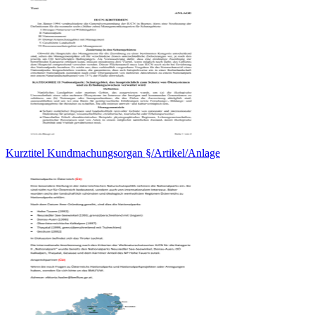
Kurztitel Kundmachungsorgan §/Artikel/Anlage