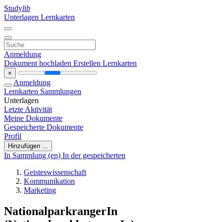
Study
lib
Unterlagen
Lernkarten
Anmeldung
Dokument hochladen
Erstellen Lernkarten
×
Anmeldung
Lernkarten
Sammlungen
Unterlagen
Letzte Aktivität
Meine Dokumente
Gespeicherte Dokumente
Profil
Hinzufügen ...
In Sammlung (en)
In der gespeicherten
Geisteswissenschaft
Kommunikation
Marketing
NationalparkrangerIn