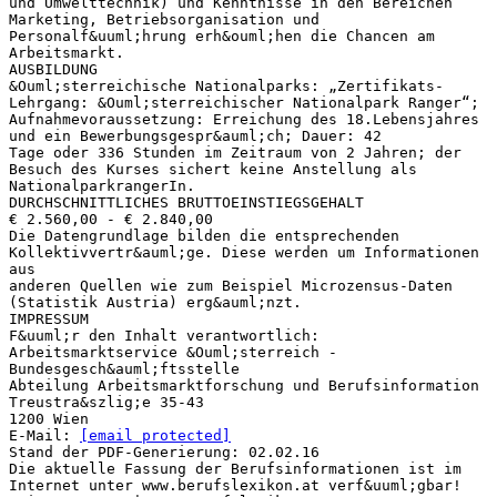
und Umwelttechnik) und Kenntnisse in den Bereichen
Marketing, Betriebsorganisation und
Personalf&uuml;hrung erh&ouml;hen die Chancen am
Arbeitsmarkt.
AUSBILDUNG
&Ouml;sterreichische Nationalparks: „Zertifikats-
Lehrgang: &Ouml;sterreichischer Nationalpark Ranger“;
Aufnahmevoraussetzung: Erreichung des 18.Lebensjahres
und ein Bewerbungsgespr&auml;ch; Dauer: 42
Tage oder 336 Stunden im Zeitraum von 2 Jahren; der
Besuch des Kurses sichert keine Anstellung als
NationalparkrangerIn.
DURCHSCHNITTLICHES BRUTTOEINSTIEGSGEHALT
€ 2.560,00 - € 2.840,00
Die Datengrundlage bilden die entsprechenden
Kollektivvertr&auml;ge. Diese werden um Informationen
aus
anderen Quellen wie zum Beispiel Microzensus-Daten
(Statistik Austria) erg&auml;nzt.
IMPRESSUM
F&uuml;r den Inhalt verantwortlich:
Arbeitsmarktservice &Ouml;sterreich -
Bundesgesch&auml;ftsstelle
Abteilung Arbeitsmarktforschung und Berufsinformation
Treustra&szlig;e 35-43
1200 Wien
E-Mail:
[email protected]
Stand der PDF-Generierung: 02.02.16
Die aktuelle Fassung der Berufsinformationen ist im
Internet unter www.berufslexikon.at verf&uuml;gbar!