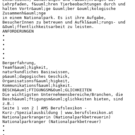
Lehrpfaden, f&uuml;hren Tierbeobachtungen durch und
halten Vortr&auml;ge &uuml;ber &ouml;kologische
Zusammenh&auml;nge
in einem Nationalpark. Es ist ihre Aufgabe,
BesucherInnen zu betreuen und Aufkl&auml;rungs- und
&Ouml;ffentlichkeitsarbeit zu leisten.
ANFORDERUNGEN
•
•
•
•
•
•
Bergerfahrung,
Teamf&auml;higkeit,
naturkundliches Basiswissen,
p&auml;dagogisches Geschick,
Organisationsf&auml;higkeit,
Kommunikationsf&auml;higkeit.
BESCH&Auml;FTIGUNGSM&Ouml;GLICHKEITEN
Die wichtigsten Unternehmensbereiche/Branchen, die
Besch&auml;ftigungsm&ouml;glichkeiten bieten, sind
z.B.:
Seite 1 von 2 | AMS Berufslexikon -
Kurz-/Spezialausbildung | www.berufslexikon.at
Nationalparkrangerin (Nationalparkbetreuerin)
Nationalparkranger (Nationalparkbetreuer)
•
•