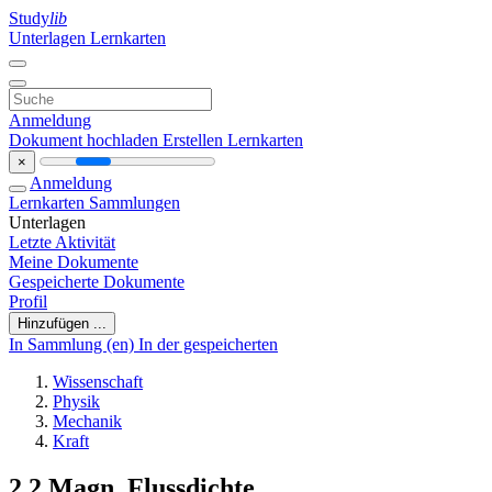
Study
lib
Unterlagen
Lernkarten
Anmeldung
Dokument hochladen
Erstellen Lernkarten
×
Anmeldung
Lernkarten
Sammlungen
Unterlagen
Letzte Aktivität
Meine Dokumente
Gespeicherte Dokumente
Profil
Hinzufügen ...
In Sammlung (en)
In der gespeicherten
Wissenschaft
Physik
Mechanik
Kraft
2.2.Magn. Flussdichte