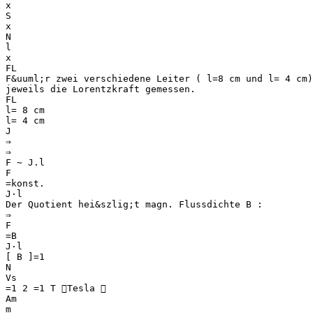
x
S
x
N
l
x
FL
F&uuml;r zwei verschiedene Leiter ( l=8 cm und l= 4 cm)
jeweils die Lorentzkraft gemessen.
FL
l= 8 cm
l= 4 cm
J
⇒
⇒
F ∼ J.l
F
=konst.
J⋅l
Der Quotient hei&szlig;t magn. Flussdichte B :
⇒
F
=B
J⋅l
[ B ]=1
N
Vs
=1 2 =1 T Tesla 
Am
m