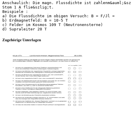
Anschaulich: Die magn. Flussdichte ist zahlenm&auml;&sz
Stom 1 A flie&szlig;t.
Beispiele :
a) Die Flussdichte im obigen Versuch: B = F/Jl =
b) Erdmagnetfeld: B = 10-5 T
c) Felder im Kosmos 109 T (Neutronensterne)
Zugehörige Unterlagen