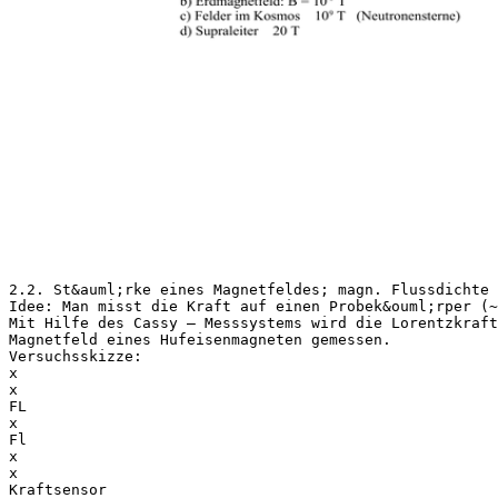
2.2. St&auml;rke eines Magnetfeldes; magn. Flussdichte
Idee: Man misst die Kraft auf einen Probek&ouml;rper (~
Mit Hilfe des Cassy – Messsystems wird die Lorentzkraft
Magnetfeld eines Hufeisenmagneten gemessen.
Versuchsskizze:
x
x
FL
x
Fl
x
x
Kraftsensor