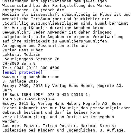
Dosierungen und Applikationen dem jeweiligen
Wissensstand bei der Fertigstellung des Werkes
entsprechen. Da jedoch die
Medizin als Wissenschaft st&auml;ndig im Fluss ist und
menschliche Irrt&uuml;mer und Druckfehler nie
v&ouml;llig auszuschlie&szlig;en sind, &uuml;bernimmt
der Verlag f&uuml;r derartige Angaben keine
Gew&auml;hr. Jeder Anwender ist daher dringend
aufgefordert, alle Angaben in eigener Verantwortung
auf ihre Richtigkeit zu &uuml;berpr&uuml;fen.
Anregungen und Zuschriften bitte an:
Verlag Hans Huber
Lektorat Medizin
L&auml;nggass-Strasse 76
CH-3000 Bern 9
[email protected]