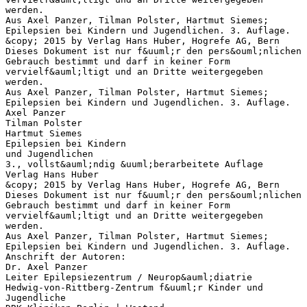
werden.
Aus Axel Panzer, Tilman Polster, Hartmut Siemes;
Epilepsien bei Kindern und Jugendlichen. 3. Auflage.
&copy; 2015 by Verlag Hans Huber, Hogrefe AG, Bern
Dieses Dokument ist nur f&uuml;r den pers&ouml;nlichen
Gebrauch bestimmt und darf in keiner Form
vervielf&auml;ltigt und an Dritte weitergegeben
werden.
Aus Axel Panzer, Tilman Polster, Hartmut Siemes;
Epilepsien bei Kindern und Jugendlichen. 3. Auflage.
Axel Panzer
Tilman Polster
Hartmut Siemes
Epilepsien bei Kindern
und Jugendlichen
3., vollst&auml;ndig &uuml;berarbeitete Auflage
Verlag Hans Huber
&copy; 2015 by Verlag Hans Huber, Hogrefe AG, Bern
Dieses Dokument ist nur f&uuml;r den pers&ouml;nlichen
Gebrauch bestimmt und darf in keiner Form
vervielf&auml;ltigt und an Dritte weitergegeben
werden.
Aus Axel Panzer, Tilman Polster, Hartmut Siemes;
Epilepsien bei Kindern und Jugendlichen. 3. Auflage.
Anschrift der Autoren:
Dr. Axel Panzer
Leiter Epilepsiezentrum / Neurop&auml;diatrie
Hedwig-von-Rittberg-Zentrum f&uuml;r Kinder und
Jugendliche