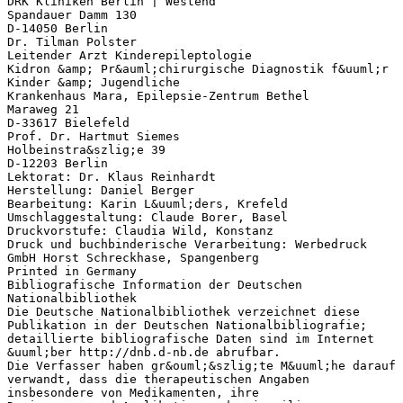
DRK Kliniken Berlin | Westend
Spandauer Damm 130
D-14050 Berlin
Dr. Tilman Polster
Leitender Arzt Kinderepileptologie
Kidron &amp; Pr&auml;chirurgische Diagnostik f&uuml;r
Kinder &amp; Jugendliche
Krankenhaus Mara, Epilepsie-Zentrum Bethel
Maraweg 21
D-33617 Bielefeld
Prof. Dr. Hartmut Siemes
Holbeinstra&szlig;e 39
D-12203 Berlin
Lektorat: Dr. Klaus Reinhardt
Herstellung: Daniel Berger
Bearbeitung: Karin L&uuml;ders, Krefeld
Umschlaggestaltung: Claude Borer, Basel
Druckvorstufe: Claudia Wild, Konstanz
Druck und buchbinderische Verarbeitung: Werbedruck
GmbH Horst Schreckhase, Spangenberg
Printed in Germany
Bibliografische Information der Deutschen
Nationalbibliothek
Die Deutsche Nationalbibliothek verzeichnet diese
Publikation in der Deutschen Nationalbibliografie;
detaillierte bibliografische Daten sind im Internet
&uuml;ber http://dnb.d-nb.de abrufbar.
Die Verfasser haben gr&ouml;&szlig;te M&uuml;he darauf
verwandt, dass die therapeutischen Angaben
insbesondere von Medikamenten, ihre