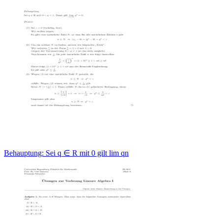
Behauptung: Sei q ∈ R mit 0 gilt lim qn