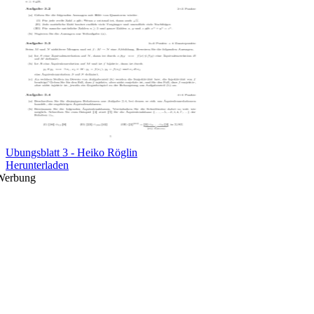
Ubungsblatt 3 - Heiko Röglin
Herunterladen
Werbung