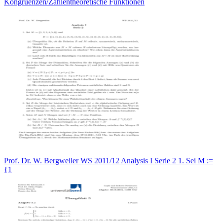
Kongruenzen/Zahlentheoretische Funktionen
Prof. Dr. W. Bergweiler WS 2011/12 Analysis I Serie 2 1. Sei M :=
{1