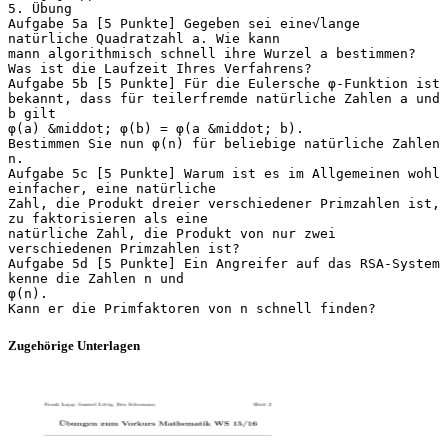
5. Übung
Aufgabe 5a [5 Punkte] Gegeben sei eine√lange
natürliche Quadratzahl a. Wie kann
mann algorithmisch schnell ihre Wurzel a bestimmen?
Was ist die Laufzeit Ihres Verfahrens?
Aufgabe 5b [5 Punkte] Für die Eulersche φ-Funktion ist
bekannt, dass für teilerfremde natürliche Zahlen a und
b gilt
φ(a) &middot; φ(b) = φ(a &middot; b).
Bestimmen Sie nun φ(n) für beliebige natürliche Zahlen
n.
Aufgabe 5c [5 Punkte] Warum ist es im Allgemeinen wohl
einfacher, eine natürliche
Zahl, die Produkt dreier verschiedener Primzahlen ist,
zu faktorisieren als eine
natürliche Zahl, die Produkt von nur zwei
verschiedenen Primzahlen ist?
Aufgabe 5d [5 Punkte] Ein Angreifer auf das RSA-System
kenne die Zahlen n und
φ(n).
Zugehörige Unterlagen