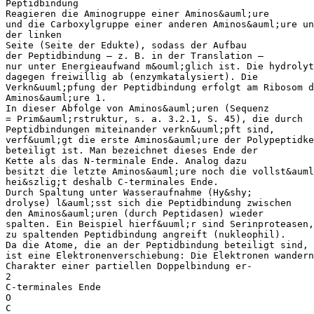
Peptidbindung
Reagieren die Aminogruppe einer Aminos&auml;ure
und die Carboxylgruppe einer anderen Aminos&auml;ure un
der linken
Seite (Seite der Edukte), sodass der Aufbau
der Peptidbindung – z. B. in der Translation –
nur unter Energieaufwand m&ouml;glich ist. Die hydroly
dagegen freiwillig ab (enzymkatalysiert). Die
Verkn&uuml;pfung der Peptidbindung erfolgt am Ribosom d
Aminos&auml;ure 1.
In dieser Abfolge von Aminos&auml;uren (Sequenz
= Prim&auml;rstruktur, s. a. 3.2.1, S. 45), die durch
Peptidbindungen miteinander verkn&uuml;pft sind,
verf&uuml;gt die erste Aminos&auml;ure der Polypeptidke
beteiligt ist. Man bezeichnet dieses Ende der
Kette als das N-terminale Ende. Analog dazu
besitzt die letzte Aminos&auml;ure noch die vollst&auml
hei&szlig;t deshalb C-terminales Ende.
Durch Spaltung unter Wasseraufnahme (Hy&shy;
drolyse) l&auml;sst sich die Peptidbindung zwischen
den Aminos&auml;uren (durch Peptidasen) wieder
spalten. Ein Beispiel hierf&uuml;r sind Serinproteasen,
zu spaltenden Peptidbindung angreift (nukleophil).
Da die Atome, die an der Peptidbindung beteiligt sind, 
ist eine Elektronenverschiebung: Die Elektronen wandern
Charakter einer partiellen Doppelbindung er-
2
C-terminales Ende
O
C