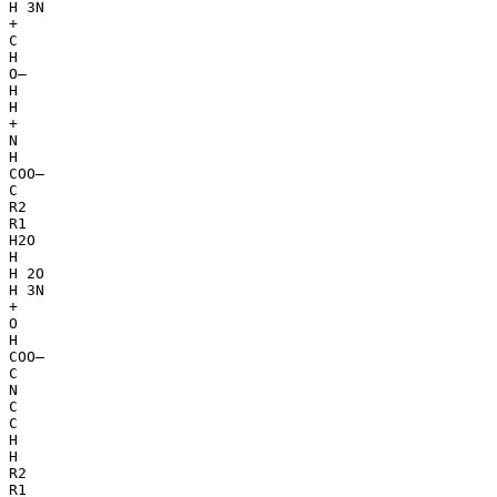
H 3N
+
C
H
O–
H
H
+
N
H
COO–
C
R2
R1
H2O
H
H 2O
H 3N
+
O
H
COO–
C
N
C
C
H
H
R2
R1