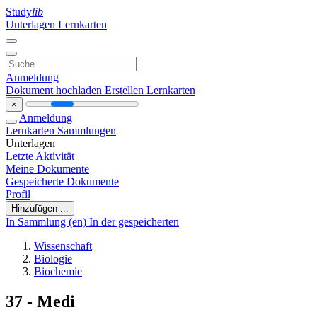
Study
lib
Unterlagen
Lernkarten
Anmeldung
Dokument hochladen
Erstellen Lernkarten
×
Anmeldung
Lernkarten
Sammlungen
Unterlagen
Letzte Aktivität
Meine Dokumente
Gespeicherte Dokumente
Profil
Hinzufügen ...
In Sammlung (en)
In der gespeicherten
Wissenschaft
Biologie
Biochemie
37 - Medi