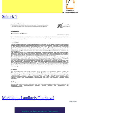
Snímek 1
Merkblatt - Landkreis Oberhavel