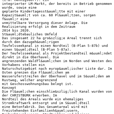
integrierter LM-Markt, der bereits in Betrieb genommen
wurde, sowie eine
geplante Kindertagesst&auml;tte mit einer
Kapazit&auml;t von ca. 60 Pl&auml;tzen, sorgen
f&uuml;r eine
unmittelbare Versorgung dieser Anlage. Die
Realisierung erfolgt in dem Zeitraum
2014 bis 2020.
St&auml;dtebauliches Umfeld
Das insgesamt 22 ha gro&szlig;e Areal trennt sich
durch den dazugeh&ouml;rigen
Teufelsseekanal in einen Nordteil (B-Plan 5-87b) und
einen S&uuml;dteil (B-Plan 5-87a).
Der Teufelsseekanal als Projektbestandteil m&uuml;ndet
direkt in die Oberhavel. Die
angrenzenden Waldfl&auml;chen im Norden und Westen des
Vorhabens stellen ein
Naturschutzgebiet nach europ&auml;ischer Liste dar. Im
Osten grenzen die Fl&auml;chen am
Wasseruferstreifen der Oberhavel und im S&uuml;den am
Rustweg, welcher angrenzend
mit Geschosswohnungsbau belegt ist.
Konzept
Die Fl&auml;chen einschlie&szlig;lich Kanal wurden von
der CHRISTBURK erworben. Im
Nordteil des Areals wurde ein ehemaliges
Stromkraftwerk entsorgt und im S&uuml;dteil
eine Betonfabrik. Das Gesamtareal wird mit
freistehenden Einfamilienh&auml;usern,