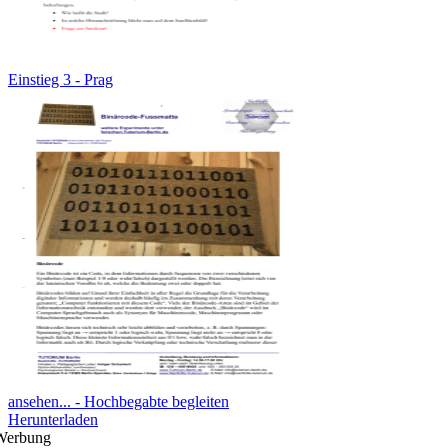
Einstieg 3 - Prag
ansehen... - Hochbegabte begleiten
Herunterladen
Werbung