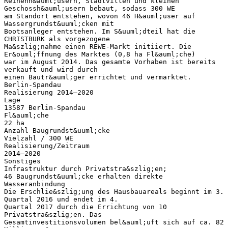
Reihenh&auml;usern, Stadtvillen und kleinen
Geschossh&auml;usern bebaut, sodass 300 WE
am Standort entstehen, wovon 46 H&auml;user auf
Wassergrundst&uuml;cken mit
Bootsanleger entstehen. Im S&uuml;dteil hat die
CHRISTBURK als vorgezogene
Ma&szlig;nahme einen REWE-Markt initiiert. Die
Er&ouml;ffnung des Marktes (0,8 ha Fl&auml;che)
war im August 2014. Das gesamte Vorhaben ist bereits
verkauft und wird durch
einen Bautr&auml;ger errichtet und vermarktet.
Berlin-Spandau
Realisierung 2014–2020
Lage
13587 Berlin-Spandau
Fl&auml;che
22 ha
Anzahl Baugrundst&uuml;cke
Vielzahl / 300 WE
Realisierung/Zeitraum
2014–2020
Sonstiges
Infrastruktur durch Privatstra&szlig;en;
46 Baugrundst&uuml;cke erhalten direkte
Wasseranbindung
Die Erschlie&szlig;ung des Hausbauareals beginnt im 3.
Quartal 2016 und endet im 4.
Quartal 2017 durch die Errichtung von 10
Privatstra&szlig;en. Das
Gesamtinvestitionsvolumen bel&auml;uft sich auf ca. 82