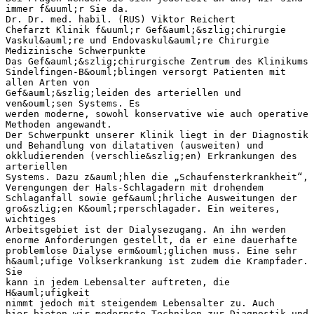
immer f&uuml;r Sie da.
Dr. Dr. med. habil. (RUS) Viktor Reichert
Chefarzt Klinik f&uuml;r Gef&auml;&szlig;chirurgie
Vaskul&auml;re und Endovaskul&auml;re Chirurgie
Medizinische Schwerpunkte
Das Gef&auml;&szlig;chirurgische Zentrum des Klinikums
Sindelfingen-B&ouml;blingen versorgt Patienten mit
allen Arten von
Gef&auml;&szlig;leiden des arteriellen und
ven&ouml;sen Systems. Es
werden moderne, sowohl konservative wie auch operative
Methoden angewandt.
Der Schwerpunkt unserer Klinik liegt in der Diagnostik
und Behandlung von dilatativen (ausweiten) und
okkludierenden (verschlie&szlig;en) Erkrankungen des
arteriellen
Systems. Dazu z&auml;hlen die „Schaufensterkrankheit“,
Verengungen der Hals-Schlagadern mit drohendem
Schlaganfall sowie gef&auml;hrliche Ausweitungen der
gro&szlig;en K&ouml;rperschlagader. Ein weiteres,
wichtiges
Arbeitsgebiet ist der Dialysezugang. An ihn werden
enorme Anforderungen gestellt, da er eine dauerhafte
problemlose Dialyse erm&ouml;glichen muss. Eine sehr
h&auml;ufige Volkserkrankung ist zudem die Krampfader.
Sie
kann in jedem Lebensalter auftreten, die
H&auml;ufigkeit
nimmt jedoch mit steigendem Lebensalter zu. Auch
hier bieten wir modernste Techniken zur Diagnostik und