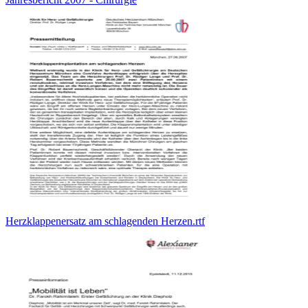
Herzklappenersatz am schlagenden Herzen.rtf