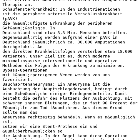
Therapie an.
Schaufensterkrankheit: In den Industrienationen
ist die periphere arterielle Verschlusskrankheit
(pAVK)
die h&auml;ufigste Erkrankung der peripheren
Gef&auml;&szlig;e. In
Deutschland sind etwa 3,3 Mio. Menschen betroffen.
Gegenw&auml;rtig werden aufgrund einer pAVK in
Deutschland j&auml;hrlich ca. 30.000 Amputationen
durchgeführt. An
den direkten Krankheitsfolgen versterben etwa 18.000
Patienten. Unser Ziel ist es, durch moderne
minimalinvasive interventionelle und operative
Methoden die Folgen der Erkrankung zu minimieren.
Bypass-Operationen
mit k&ouml;rpereigenen Venen werden von uns
favorisiert.
Bauchaortenaneurysma: Ein Aneurysma ist die
Ausbuchtung der Hauptschlagaderwand, bedingt durch
eine Schw&auml;che einiger Bindegewebeteile. Damit
besteht die Gefahr des Platzens der Ausbuchtung, mit
schweren inneren Blutungen, die in fast 90 Prozent der
F&auml;lle zum Tod f&uuml;hren. Aus diesem Grund
sollte man das
Aneurysma rechtzeitig behandeln. Wenn es m&ouml;glich
ist,
setzen wir eine Stent-Prothese ein und
&uuml;berbr&uuml;cken so
die Ausbuchtung. In der Regel kann diese Operation