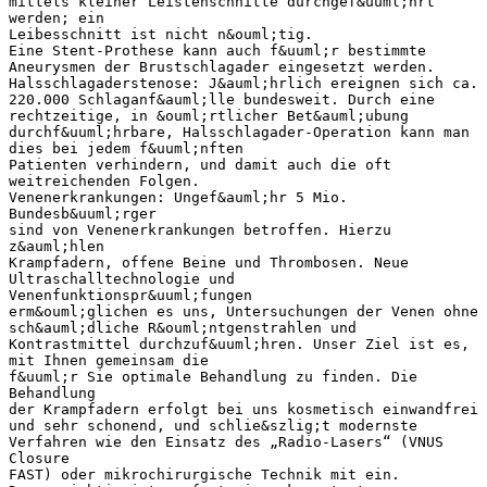
mittels kleiner Leistenschnitte durchgef&uuml;hrt
werden; ein
Leibesschnitt ist nicht n&ouml;tig.
Eine Stent-Prothese kann auch f&uuml;r bestimmte
Aneurysmen der Brustschlagader eingesetzt werden.
Halsschlagaderstenose: J&auml;hrlich ereignen sich ca.
220.000 Schlaganf&auml;lle bundesweit. Durch eine
rechtzeitige, in &ouml;rtlicher Bet&auml;ubung
durchf&uuml;hrbare, Halsschlagader-Operation kann man
dies bei jedem f&uuml;nften
Patienten verhindern, und damit auch die oft
weitreichenden Folgen.
Venenerkrankungen: Ungef&auml;hr 5 Mio.
Bundesb&uuml;rger
sind von Venenerkrankungen betroffen. Hierzu
z&auml;hlen
Krampfadern, offene Beine und Thrombosen. Neue
Ultraschalltechnologie und
Venenfunktionspr&uuml;fungen
erm&ouml;glichen es uns, Untersuchungen der Venen ohne
sch&auml;dliche R&ouml;ntgenstrahlen und
Kontrastmittel durchzuf&uuml;hren. Unser Ziel ist es,
mit Ihnen gemeinsam die
f&uuml;r Sie optimale Behandlung zu finden. Die
Behandlung
der Krampfadern erfolgt bei uns kosmetisch einwandfrei
und sehr schonend, und schlie&szlig;t modernste
Verfahren wie den Einsatz des „Radio-Lasers“ (VNUS
Closure
FAST) oder mikrochirurgische Technik mit ein.