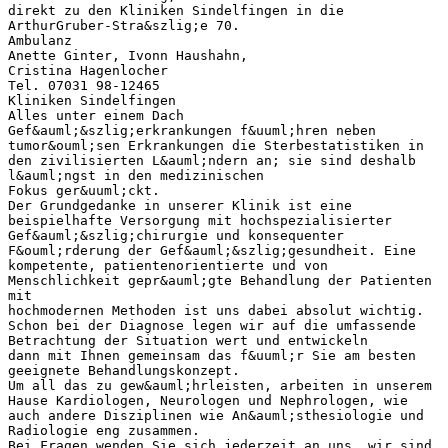
direkt zu den Kliniken Sindelfingen in die
ArthurGruber-Stra&szlig;e 70.
Ambulanz
Anette Ginter, Ivonn Haushahn,
Cristina Hagenlocher
Tel. 07031 98-12465
Kliniken Sindelfingen
Alles unter einem Dach
Gef&auml;&szlig;erkrankungen f&uuml;hren neben
tumor&ouml;sen Erkrankungen die Sterbestatistiken in
den zivilisierten L&auml;ndern an; sie sind deshalb
l&auml;ngst in den medizinischen
Fokus ger&uuml;ckt.
Der Grundgedanke in unserer Klinik ist eine
beispielhafte Versorgung mit hochspezialisierter
Gef&auml;&szlig;chirurgie und konsequenter
F&ouml;rderung der Gef&auml;&szlig;gesundheit. Eine
kompetente, patientenorientierte und von
Menschlichkeit gepr&auml;gte Behandlung der Patienten
mit
hochmodernen Methoden ist uns dabei absolut wichtig.
Schon bei der Diagnose legen wir auf die umfassende
Betrachtung der Situation wert und entwickeln
dann mit Ihnen gemeinsam das f&uuml;r Sie am besten
geeignete Behandlungskonzept.
Um all das zu gew&auml;hrleisten, arbeiten in unserem
Hause Kardiologen, Neurologen und Nephrologen, wie
auch andere Disziplinen wie An&auml;sthesiologie und
Radiologie eng zusammen.
Bei Fragen wenden Sie sich jederzeit an uns, wir sind