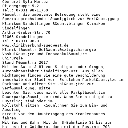
Oberarzt Syla Murtez
Pflegegruppe 5.2
Tel.: 07031 98-11750
F&uuml;r die ambulante Betreuung steht eine
Spezialsprechstunde t&auml;glich zur Verf&uuml;gung.
Klinikum Sindelfingen-B&ouml;blingen Kliniken
Sindelfingen
Arthur-Gruber-Str. 70
71065 Sindelfingen
Tel.: 07031 98-0
www.klinikverbund-suedwest.de
Klinik f&uuml;r Gef&auml;&szlig;chirurgie
Vaskul&auml;re und Endovaskul&auml;re
Chirurgie
Stand M&auml;rz 2017
Mit dem Auto: A 81 von Stuttgart oder Singen,
Autobahnausfahrt Sindelfingen-Ost. Aus allen
Richtungen finden Sie eine gute Beschilderung
innerhalb der Stadt vor. Es stehen Parkpl&auml;tze im
Parkhaus und offene Stellpl&auml;tze zur
Verf&uuml;gung. Bitte
beachten Sie, dass nicht alle Parkpl&auml;tze
Dauerparkpl&auml;tze sind. Wenn Sie nicht gut zu
Fu&szlig; sind oder im
Rollstuhl sitzen, k&ouml;nnen Sie zum Ein- und
Ausstieg
direkt vor den Haupteingang des Krankenhauses
fahren.
Mit Bus und Bahn: Mit der S-Bahnlinie S1 bis zur
Haltestelle Goldberg, dann mit der Buslinie 708