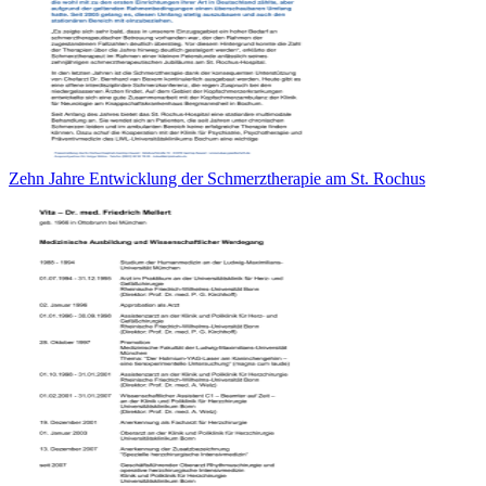
Zehn Jahre Entwicklung der Schmerztherapie am St. Rochus