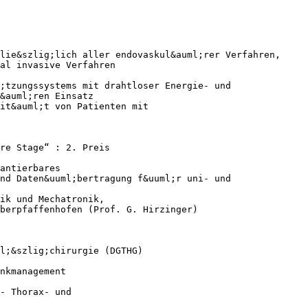
lie&szlig;lich aller endovaskul&auml;rer Verfahren,
al invasive Verfahren
;tzungssystems mit drahtloser Energie- und
&auml;ren Einsatz
it&auml;t von Patienten mit
ure Stage“ : 2. Preis
antierbares
nd Daten&uuml;bertragung f&uuml;r uni- und
ik und Mechatronik,
berpfaffenhofen (Prof. G. Hirzinger)
l;&szlig;chirurgie (DGTHG)
nkmanagement
- Thorax- und