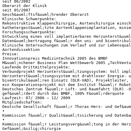
seit 06/2002
Oberarzt der Klinik
seit 05/2007
Gesch&auml;ftsf&uuml;hrender Oberarzt
Klinische Schwerpunkte:
Rekonstruktive Klappenchirurgie, Aortenchirurgie einsch
kathetergest&uuml;tzte Aortenklappenimplantation, minim
Forschungsschwerpunkte:
Entwicklung eines voll implantierbaren Herzunterst&uuml
Daten&uuml;bertragung f&uuml;r den uni- und biventrikul
Klinische Untersuchungen zum Verlauf und zur Lebensqual
Aortendissektion
Preise:
Innovationspreis Medizintechnik 2005 des BMBF
M&uuml;nchener Business Plan Wettbewerb 2005 „TechVent
Laufende Drittmittelprojekte:
Verbundprojekt Herzunterst&uuml;tzungssystem: Voll impl
Herzunterst&uuml;tzungssystem mit drahtloser Energie- u
biventrikul&auml;ren Einsatz (DLR-VAD), Projektleiter,
ein Kooperationsprojekt mit dem Institut f&uuml;r Robot
Deutsches Zentrum f&uuml;r Luft- und Raumfahrt (DLR) -O
gef&ouml;rdert durch das BMBF, 100% F&ouml;rderquote
Laufzeit: 07/ 2006 – 12/ 2009
Mitgliedschaften:
Deutsche Gesellschaft f&uuml;r Thorax-Herz- und Gef&aum
•
Kommission f&uuml;r Qualit&auml;tssicherung und Datenba
•
Kommission f&uuml;r Leistungsverg&uuml;tung in der Herz
Gef&auml;&szlig;chirurgie