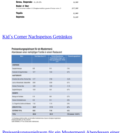
Kid`s Corner Nachspeisos Getränkos
Preissenkungsspielraum für ein Mustermenü Abendessen einer