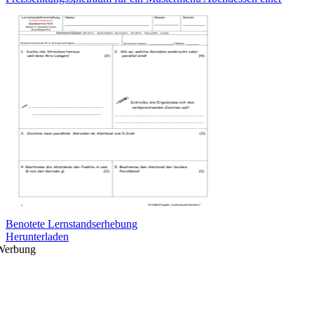
Benotete Lernstandserhebung
Herunterladen
Werbung