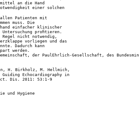
mittel an die Hand
otwendigkeit einer solchen
allen Patienten mit
mmen muss. Die
hand einfacher klinischer
 Untersuchung proﬁtieren.
 Regel nicht notwendig,
erzklappe vorliegen und das
nnte. Dadurch kann
part werden.
emeinschaft, der PaulEhrlich-Gesellschaft, des Bundesmin
nn, H. Birkholz, M. Hellmich,
 Guiding Echocardiography in
ct. Dis. 2011: 53:1-9
ie und Hygiene