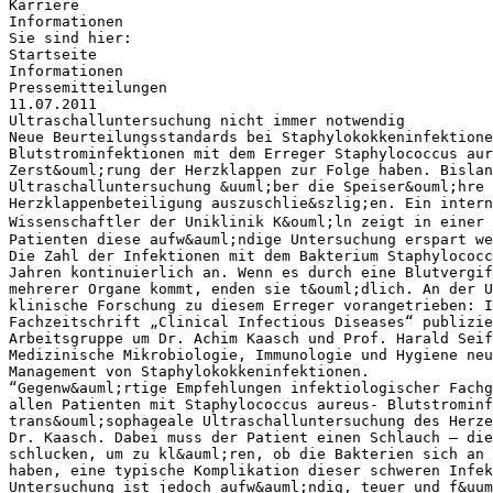
Karriere
Informationen
Sie sind hier:
Startseite
Informationen
Pressemitteilungen
11.07.2011
Ultraschalluntersuchung nicht immer notwendig
Neue Beurteilungsstandards bei Staphylokokkeninfektione
Blutstrominfektionen mit dem Erreger Staphylococcus aur
Zerst&ouml;rung der Herzklappen zur Folge haben. Bislan
Ultraschalluntersuchung &uuml;ber die Speiser&ouml;hre 
Herzklappenbeteiligung auszuschlie&szlig;en. Ein intern
Wissenschaftler der Uniklinik K&ouml;ln zeigt in einer
Patienten diese aufw&auml;ndige Untersuchung erspart we
Die Zahl der Infektionen mit dem Bakterium Staphylococc
Jahren kontinuierlich an. Wenn es durch eine Blutvergif
mehrerer Organe kommt, enden sie t&ouml;dlich. An der U
klinische Forschung zu diesem Erreger vorangetrieben: I
Fachzeitschrift „Clinical Infectious Diseases“ publizie
Arbeitsgruppe um Dr. Achim Kaasch und Prof. Harald Seif
Medizinische Mikrobiologie, Immunologie und Hygiene neu
Management von Staphylokokkeninfektionen.
“Gegenw&auml;rtige Empfehlungen infektiologischer Fachg
allen Patienten mit Staphylococcus aureus- Blutstrominf
trans&ouml;sophageale Ultraschalluntersuchung des Herze
Dr. Kaasch. Dabei muss der Patient einen Schlauch – die
schlucken, um zu kl&auml;ren, ob die Bakterien sich an 
haben, eine typische Komplikation dieser schweren Infek
Untersuchung ist jedoch aufw&auml;ndig, teuer und f&uum