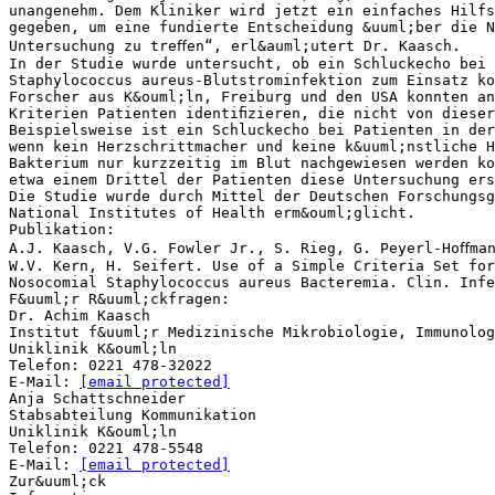
unangenehm. Dem Kliniker wird jetzt ein einfaches Hilfs
gegeben, um eine fundierte Entscheidung &uuml;ber die N
Untersuchung zu treﬀen“, erl&auml;utert Dr. Kaasch.
In der Studie wurde untersucht, ob ein Schluckecho bei 
Staphylococcus aureus-Blutstrominfektion zum Einsatz ko
Forscher aus K&ouml;ln, Freiburg und den USA konnten an
Kriterien Patienten identiﬁzieren, die nicht von dieser
Beispielsweise ist ein Schluckecho bei Patienten in der
wenn kein Herzschrittmacher und keine k&uuml;nstliche H
Bakterium nur kurzzeitig im Blut nachgewiesen werden ko
etwa einem Drittel der Patienten diese Untersuchung ers
Die Studie wurde durch Mittel der Deutschen Forschungsg
National Institutes of Health erm&ouml;glicht.
Publikation:
A.J. Kaasch, V.G. Fowler Jr., S. Rieg, G. Peyerl-Hoﬀma
W.V. Kern, H. Seifert. Use of a Simple Criteria Set for
Nosocomial Staphylococcus aureus Bacteremia. Clin. Infe
F&uuml;r R&uuml;ckfragen:
Dr. Achim Kaasch
Institut f&uuml;r Medizinische Mikrobiologie, Immunolog
Uniklinik K&ouml;ln
Telefon: 0221 478-32022
E-Mail:
[email protected]
Anja Schattschneider
Stabsabteilung Kommunikation
Uniklinik K&ouml;ln
Telefon: 0221 478-5548
E-Mail:
[email protected]
Zur&uuml;ck