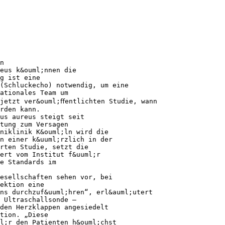
n
eus k&ouml;nnen die
g ist eine
(Schluckecho) notwendig, um eine
ationales Team um
 jetzt ver&ouml;ﬀentlichten Studie, wann
rden kann.
us aureus steigt seit
tung zum Versagen
niklinik K&ouml;ln wird die
n einer k&uuml;rzlich in der
rten Studie, setzt die
ert vom Institut f&uuml;r
e Standards im
esellschaften sehen vor, bei
ektion eine
ns durchzuf&uuml;hren“, erl&auml;utert
 Ultraschallsonde –
den Herzklappen angesiedelt
tion. „Diese
l;r den Patienten h&ouml;chst