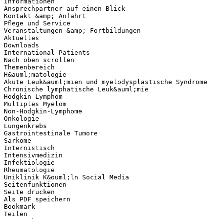
Informationen
Ansprechpartner auf einen Blick
Kontakt &amp; Anfahrt
Pﬂege und Service
Veranstaltungen &amp; Fortbildungen
Aktuelles
Downloads
International Patients
Nach oben scrollen
Themenbereich
H&auml;matologie
Akute Leuk&auml;mien und myelodysplastische Syndrome
Chronische lymphatische Leuk&auml;mie
Hodgkin-Lymphom
Multiples Myelom
Non-Hodgkin-Lymphome
Onkologie
Lungenkrebs
Gastrointestinale Tumore
Sarkome
Internistisch
Intensivmedizin
Infektiologie
Rheumatologie
Uniklinik K&ouml;ln Social Media
Seitenfunktionen
Seite drucken
Als PDF speichern
Bookmark
Teilen