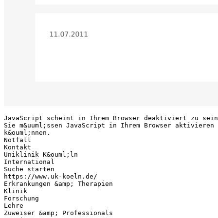
JavaScript scheint in Ihrem Browser deaktiviert zu sein
Sie m&uuml;ssen JavaScript in Ihrem Browser aktivieren 
k&ouml;nnen.
Notfall
Kontakt
Uniklinik K&ouml;ln
International
Suche starten
https://www.uk-koeln.de/
Erkrankungen &amp; Therapien
Klinik
Forschung
Lehre
Zuweiser &amp; Professionals