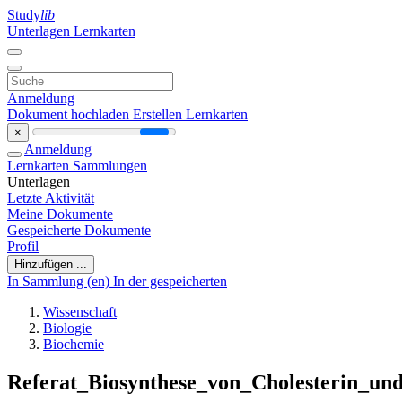
Study
lib
Unterlagen
Lernkarten
Anmeldung
Dokument hochladen
Erstellen Lernkarten
×
Anmeldung
Lernkarten
Sammlungen
Unterlagen
Letzte Aktivität
Meine Dokumente
Gespeicherte Dokumente
Profil
Hinzufügen ...
In Sammlung (en)
In der gespeicherten
Wissenschaft
Biologie
Biochemie
Referat_Biosynthese_von_Cholesterin_un