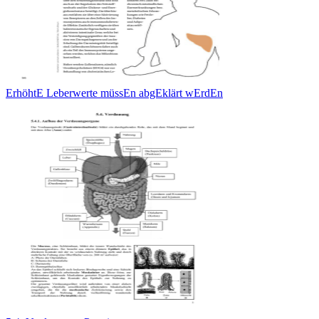
ErhöhtE Leberwerte müssEn abgEklärt wErdEn