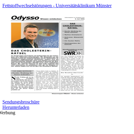
Fettstoffwechselstörungen - Universitätsklinikum Münster
Sendungsbroschüre
Herunterladen
Werbung