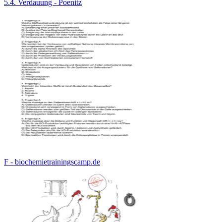
5.4. Verdauung - Poenitz
F - biochemietrainingscamp.de