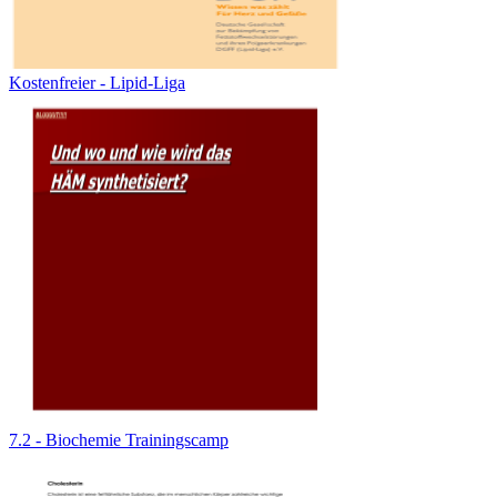
Kostenfreier - Lipid-Liga
7.2 - Biochemie Trainingscamp