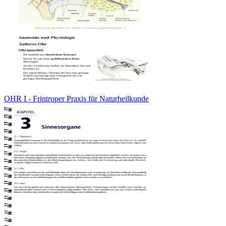
OHR I - Frintroper Praxis für Naturheilkunde