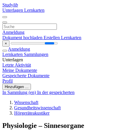
Study
lib
Unterlagen
Lernkarten
Anmeldung
Dokument hochladen
Erstellen Lernkarten
×
Anmeldung
Lernkarten
Sammlungen
Unterlagen
Letzte Aktivität
Meine Dokumente
Gespeicherte Dokumente
Profil
Hinzufügen ...
In Sammlung (en)
In der gespeicherten
Wissenschaft
Gesundheitswissenschaft
Hörgeräteakustiker
Physiologie – Sinnesorgane