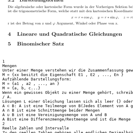
1
Mengen
Unter einer Menge verstehen wir die Zusammenfassung gew
M = {xx besitzt die Eigenschaft E1 , E2 , ..., En }
Aufzählende Darstellungsform:
M = {a1 , a2 , ..., an }
M = {a, b, c...}
Wenn ein gewisses Objekt zu einer Menge gehört, schrei
/ A.
Lösungen L einer Gleichung lassen sich als leer {} oder
A ⊂ B: A ist eine Teilmenge von B(Jedes Element von A g
A ∩ B ist eine Schnittmenge beider Mengen
A ∪ B ist eine Vereinigungsmenge von A und B
A Bist eine Differenzmenge/Restmenge und ist die Menge 
2
Reelle Zahlen und Intervalle
Zu den reellen Zahlen gehören alle endlichen Dezimalbru