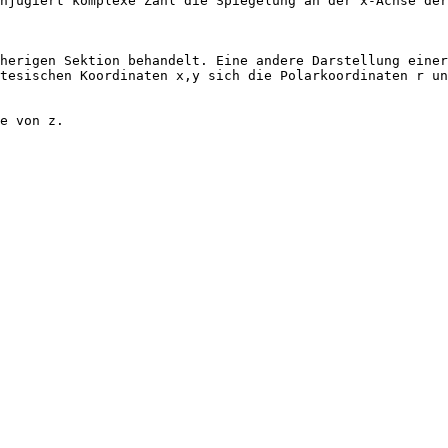
njugiert komplexe Zahl die Spiegelung an der x-Achse der
herigen Sektion behandelt. Eine andere Darstellung einer
tesischen Koordinaten x,y sich die Polarkoordinaten r un
e von z.