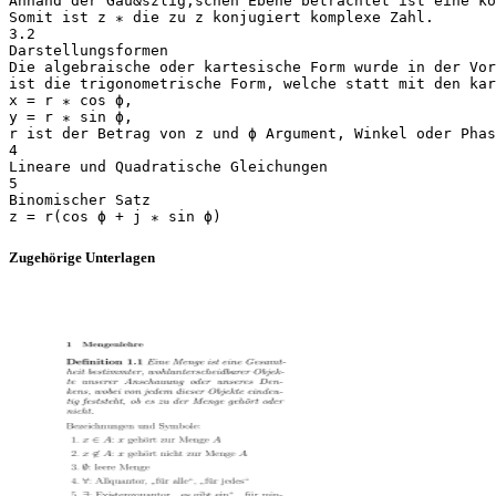
Anhand der Gau&szlig;schen Ebene betrachtet ist eine ko
Somit ist z ∗ die zu z konjugiert komplexe Zahl.
3.2
Darstellungsformen
Die algebraische oder kartesische Form wurde in der Vor
ist die trigonometrische Form, welche statt mit den kar
x = r ∗ cos ϕ,
y = r ∗ sin ϕ,
r ist der Betrag von z und ϕ Argument, Winkel oder Phas
4
Lineare und Quadratische Gleichungen
5
Binomischer Satz
Zugehörige Unterlagen