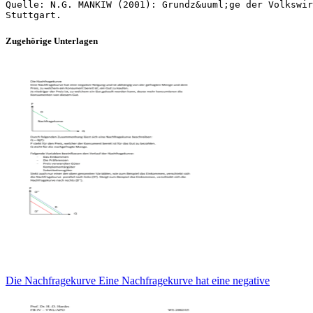
Quelle: N.G. MANKIW (2001): Grundz&uuml;ge der Volkswir
Zugehörige Unterlagen
Die Nachfragekurve Eine Nachfragekurve hat eine negative