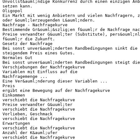
Unvollst&auml;ndige Konkurrenz durch einen einzigen Anb
setzen kann.
Oligopol
Ein Markt mit wenig Anbietern und vielen Nachfragern, 
oder &ouml;lerzeugenden L&auml;ndern.
Nachfrage - Nachfragekurve
Bestimmende Gr&ouml;&szlig;en f&uuml;r de Nachfrage nac
Preise verwandter G&uuml;ter (Substitute), pers&ouml;nl
f&uuml;r die Zukunft.
Gesetz der Nachfrage
Bei sonst unver&auml;nderten Randbedingungen sinkt die
steigendem Preis eines Gutes.
Normales Gut
Bei sonst unver&auml;nderten Randbedingungen steigt die
Verschiebungen der Nachfragekurve
Variablen mit Einfluss auf die
Nachfragemenge ...
Eine Ver&auml;nderung dieser Variablen ...
Preis
ergibt eine Bewegung auf der Nachfragekurve
Einkommen
verschiebt die Nachfragekurve
Preise verwandter G&uuml;ter
verschiebt die Nachfragekurve
Vorlieben, Geschmack
verschiebt die Nachfragekurve
Erwartungen
verschiebt die Nachfragekurve
Anzahl der K&auml;ufer
verschiebt die Nachfragekurve