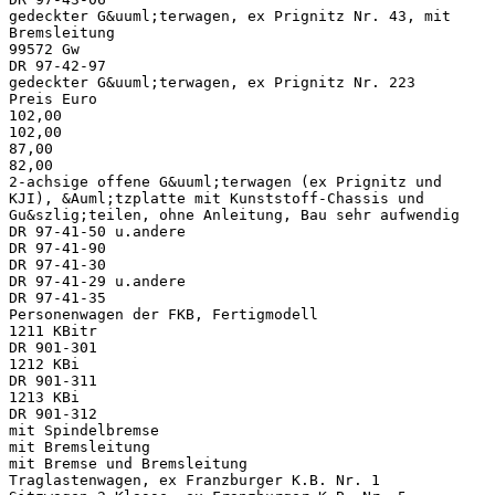
gedeckter G&uuml;terwagen, ex Prignitz Nr. 43, mit
Bremsleitung
99572 Gw
DR 97-42-97
gedeckter G&uuml;terwagen, ex Prignitz Nr. 223
Preis Euro
102,00
102,00
87,00
82,00
2-achsige offene G&uuml;terwagen (ex Prignitz und
KJI), &Auml;tzplatte mit Kunststoff-Chassis und
Gu&szlig;teilen, ohne Anleitung, Bau sehr aufwendig
DR 97-41-50 u.andere
DR 97-41-90
DR 97-41-30
DR 97-41-29 u.andere
DR 97-41-35
Personenwagen der FKB, Fertigmodell
1211 KBitr
DR 901-301
1212 KBi
DR 901-311
1213 KBi
DR 901-312
mit Spindelbremse
mit Bremsleitung
mit Bremse und Bremsleitung
Traglastenwagen, ex Franzburger K.B. Nr. 1