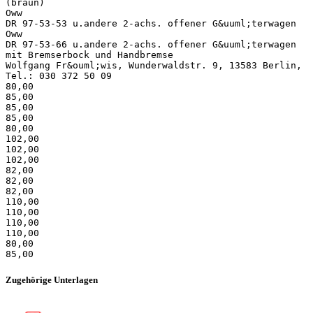
(braun)
Oww
DR 97-53-53 u.andere 2-achs. offener G&uuml;terwagen
Oww
DR 97-53-66 u.andere 2-achs. offener G&uuml;terwagen
mit Bremserbock und Handbremse
Wolfgang Fr&ouml;wis, Wunderwaldstr. 9, 13583 Berlin,
Tel.: 030 372 50 09
80,00
85,00
85,00
85,00
80,00
102,00
102,00
102,00
82,00
82,00
82,00
110,00
110,00
110,00
110,00
80,00
Zugehörige Unterlagen