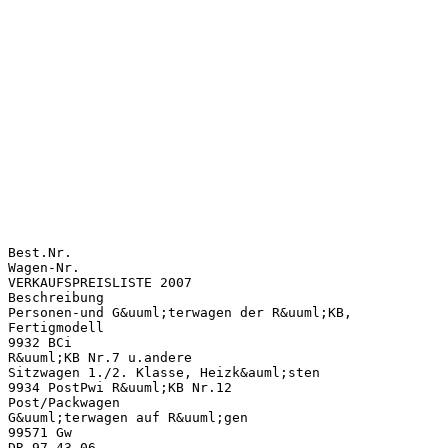
Best.Nr.
Wagen-Nr.
VERKAUFSPREISLISTE 2007
Beschreibung
Personen-und G&uuml;terwagen der R&uuml;KB,
Fertigmodell
9932 BCi
R&uuml;KB Nr.7 u.andere
Sitzwagen 1./2. Klasse, Heizk&auml;sten
9934 PostPwi R&uuml;KB Nr.12
Post/Packwagen
G&uuml;terwagen auf R&uuml;gen
99571 Gw
DR 97-43-06