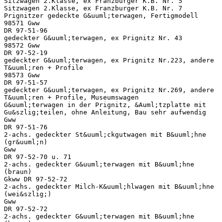
Sitzwagen 2.Klasse, ex Franzburger K.B. Nr. 5
Sitzwagen 2.Klasse, ex Franzburger K.B. Nr. 7
Prignitzer gedeckte G&uuml;terwagen, Fertigmodell
98571 Gww
DR 97-51-96
gedeckter G&uuml;terwagen, ex Prignitz Nr. 43
98572 Gww
DR 97-52-19
gedeckter G&uuml;terwagen, ex Prignitz Nr.223, andere
T&uuml;ren + Profile
98573 Gww
DR 97-51-57
gedeckter G&uuml;terwagen, ex Prignitz Nr.269, andere
T&uuml;ren + Profile, Museumswagen
G&uuml;terwagen in der Prignitz, &Auml;tzplatte mit
Gu&szlig;teilen, ohne Anleitung, Bau sehr aufwendig
Gww
DR 97-51-76
2-achs. gedeckter St&uuml;ckgutwagen mit B&uuml;hne
(gr&uuml;n)
Gww
DR 97-52-70 u. 71
2-achs. gedeckter G&uuml;terwagen mit B&uuml;hne
(braun)
Gkww DR 97-52-72
2-achs. gedeckter Milch-K&uuml;hlwagen mit B&uuml;hne
(wei&szlig;)
Gww
DR 97-52-72
2-achs. gedeckter G&uuml;terwagen mit B&uuml;hne