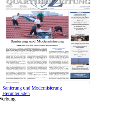
Sanierung und Modernisierung
Herunterladen
Werbung