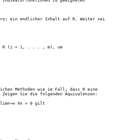
n Indikatorfunktionen zu geeigneten
ro; ein endlicher Inhalt auf R. Weiter sei
 R (i = 1, . . . , m), ∪m
ichen Methoden wie im Fall, dass R eine
 Zeigen Sie die folgenden Äquivalenzen:
 limn→∞ Xn = 0 gilt