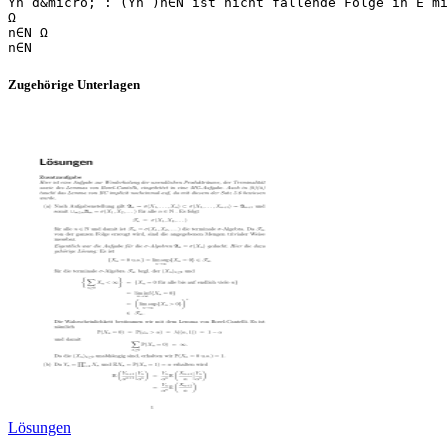
Yn d&micro; : (Yn )n∈N ist nicht fallende Folge in E mi
Ω
n∈N Ω
Zugehörige Unterlagen
Lösungen