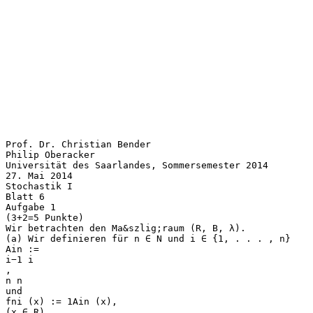
Prof. Dr. Christian Bender
Philip Oberacker
Universität des Saarlandes, Sommersemester 2014
27. Mai 2014
Stochastik I
Blatt 6
Aufgabe 1
(3+2=5 Punkte)
Wir betrachten den Ma&szlig;raum (R, B, λ).
(a) Wir definieren für n ∈ N und i ∈ {1, . . . , n}
Ain :=
i−1 i
,
n n
und
fni (x) := 1Ain (x),
(x ∈ R).