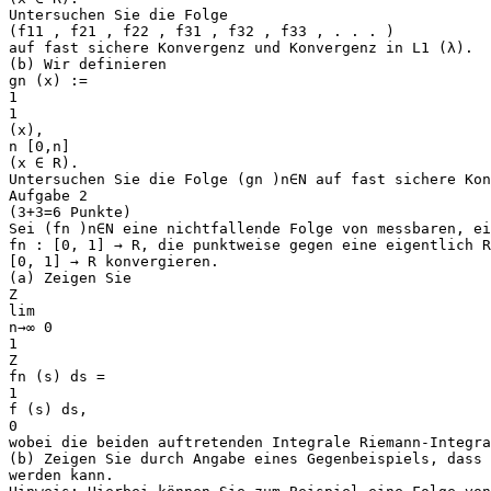
Untersuchen Sie die Folge
(f11 , f21 , f22 , f31 , f32 , f33 , . . . )
auf fast sichere Konvergenz und Konvergenz in L1 (λ).
(b) Wir definieren
gn (x) :=
1
1
(x),
n [0,n]
(x ∈ R).
Untersuchen Sie die Folge (gn )n∈N auf fast sichere Kon
Aufgabe 2
(3+3=6 Punkte)
Sei (fn )n∈N eine nichtfallende Folge von messbaren, ei
fn : [0, 1] → R, die punktweise gegen eine eigentlich R
[0, 1] → R konvergieren.
(a) Zeigen Sie
Z
lim
n→∞ 0
1
Z
fn (s) ds =
1
f (s) ds,
0
wobei die beiden auftretenden Integrale Riemann-Integra
(b) Zeigen Sie durch Angabe eines Gegenbeispiels, dass 
werden kann.