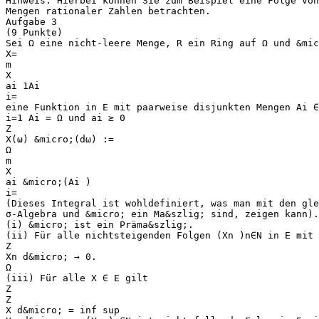
Hinweis: Hierbei können Sie zum Beispiel eine Folge vo
Mengen rationaler Zahlen betrachten.
Aufgabe 3
(9 Punkte)
Sei Ω eine nicht-leere Menge, R ein Ring auf Ω und &mic
X=
m
X
ai 1Ai
i=
eine Funktion in E mit paarweise disjunkten Mengen Ai ∈
i=1 Ai = Ω und ai ≥ 0
Z
X(ω) &micro;(dω) :=
Ω
m
X
ai &micro;(Ai )
i=
(Dieses Integral ist wohldefiniert, was man mit den gle
σ-Algebra und &micro; ein Ma&szlig; sind, zeigen kann).
(i) &micro; ist ein Präma&szlig;.
(ii) Für alle nichtsteigenden Folgen (Xn )n∈N in E mit
Z
Xn d&micro; → 0.
Ω
(iii) Für alle X ∈ E gilt
Z
Z
X d&micro; = inf sup