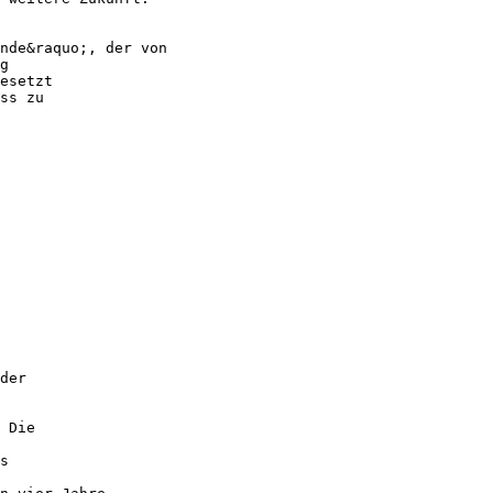
nde&raquo;, der von
g
esetzt
ss zu
der
 Die
s