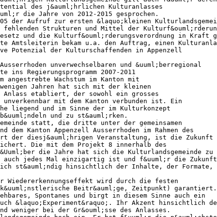
tential des j&auml;hrlichen Kulturanlasses
uml;r die Jahre von 2012-2015 gesprochen.
05 der Aufruf zur ersten &laquo;kleinen Kulturlandsgemei
 fehlenden Strukturen und Mittel der Kulturf&ouml;rderun
esetz und die Kulturf&ouml;rderungsverordnung in Kraft g
te Amtsleiterin bekam u.a. den Auftrag, einen Kulturanla
ve Potenzial der Kulturschaffenden in Appenzell
 Ausserrhoden unverwechselbaren und &uuml;berregional
te ins Regierungsprogramm 2007-2011
m angestrebte Wachstum im Kanton mit
wenigen Jahren hat sich mit der kleinen
 Anlass etabliert, der sowohl ein grosses
 unverkennbar mit dem Kanton verbunden ist. Ein
he liegend und im Sinne der im Kulturkonzept
b&uuml;ndeln und zu st&auml;rken.
emeinde statt, die dritte unter der gemeinsamen
nd dem Kanton Appenzell Ausserrhoden im Rahmen des
rt der diesj&auml;hrigen Veranstaltung, ist die Zukunft
sichert. Die mit dem Projekt 8 innerhalb des
&Uuml;ber die Jahre hat sich die Kulturlandsgemeinde zu
 auch jedes Mal einzigartig ist und f&uuml;r die Zukunft
ich st&auml;ndig hinsichtlich der Inhalte, der Formate, 
r Wiedererkennungseffekt wird durch die festen
k&uuml;nstlerische Beitr&auml;ge, Zeitpunkt) garantiert.
ehbares, Spontanes und birgt in diesem Sinne auch ein
uch &laquo;Experiment&raquo;. Ihr Akzent hinsichtlich de
nd weniger bei der Gr&ouml;sse des Anlasses.