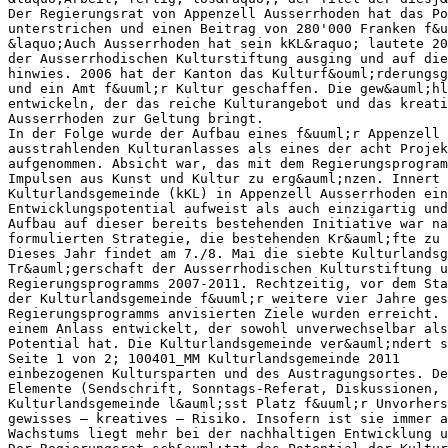
Der Regierungsrat von Appenzell Ausserrhoden hat das Po
unterstrichen und einen Beitrag von 280'000 Franken f&u
&laquo;Auch Ausserrhoden hat sein kKL&raquo; lautete 20
der Ausserrhodischen Kulturstiftung ausging und auf die
hinwies. 2006 hat der Kanton das Kulturf&ouml;rderungsg
und ein Amt f&uuml;r Kultur geschaffen. Die gew&auml;hl
entwickeln, der das reiche Kulturangebot und das kreati
Ausserrhoden zur Geltung bringt.
In der Folge wurde der Aufbau eines f&uuml;r Appenzell
ausstrahlenden Kulturanlasses als eines der acht Projek
aufgenommen. Absicht war, das mit dem Regierungsprogram
Impulsen aus Kunst und Kultur zu erg&auml;nzen. Innert 
Kulturlandsgemeinde (kKL) in Appenzell Ausserrhoden ein
Entwicklungspotential aufweist als auch einzigartig und
Aufbau auf dieser bereits bestehenden Initiative war na
formulierten Strategie, die bestehenden Kr&auml;fte zu 
Dieses Jahr findet am 7./8. Mai die siebte Kulturlandsg
Tr&auml;gerschaft der Ausserrhodischen Kulturstiftung u
Regierungsprogramms 2007-2011. Rechtzeitig, vor dem Sta
der Kulturlandsgemeinde f&uuml;r weitere vier Jahre ge
Regierungsprogramms anvisierten Ziele wurden erreicht. 
einem Anlass entwickelt, der sowohl unverwechselbar als
Potential hat. Die Kulturlandsgemeinde ver&auml;ndert s
Seite 1 von 2; 100401_MM Kulturlandsgemeinde 2011
einbezogenen Kultursparten und des Austragungsortes. De
Elemente (Sendschrift, Sonntags-Referat, Diskussionen, 
Kulturlandsgemeinde l&auml;sst Platz f&uuml;r Unvorhers
gewisses – kreatives – Risiko. Insofern ist sie immer a
Wachstums liegt mehr bei der nachhaltigen Entwicklung u