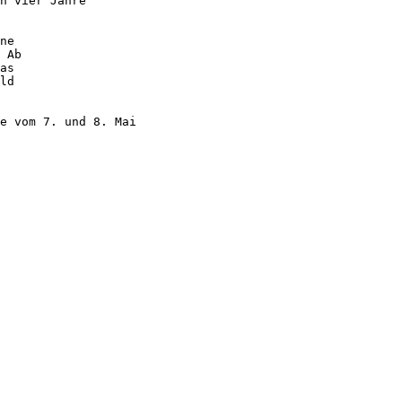
n vier Jahre
ne
 Ab
as
ld
e vom 7. und 8. Mai