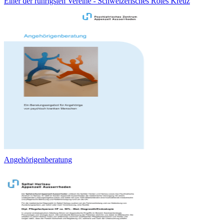
Einer der rührigsten Vereine - Schweizerisches Rotes Kreuz
Angehörigenberatung