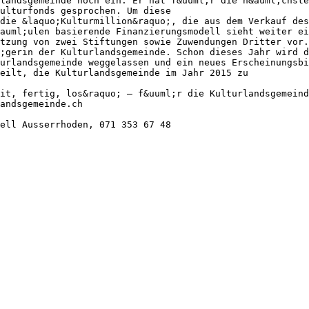
landsgemeinde hoch ein. Er hat f&uuml;r die n&auml;chste
ulturfonds gesprochen. Um diese
die &laquo;Kulturmillion&raquo;, die aus dem Verkauf des
auml;ulen basierende Finanzierungsmodell sieht weiter ei
tzung von zwei Stiftungen sowie Zuwendungen Dritter vor.
;gerin der Kulturlandsgemeinde. Schon dieses Jahr wird d
urlandsgemeinde weggelassen und ein neues Erscheinungsbi
eilt, die Kulturlandsgemeinde im Jahr 2015 zu
it, fertig, los&raquo; – f&uuml;r die Kulturlandsgemeind
andsgemeinde.ch
ell Ausserrhoden, 071 353 67 48