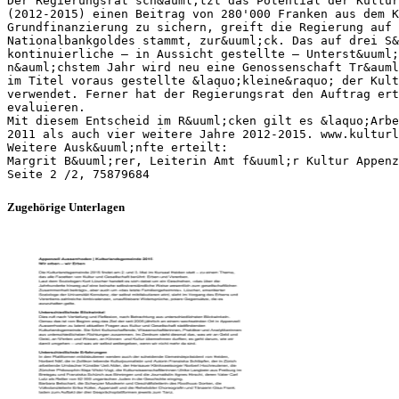
Der Regierungsrat sch&auml;tzt das Potential der Kultur
(2012-2015) einen Beitrag von 280'000 Franken aus dem K
Grundfinanzierung zu sichern, greift die Regierung auf 
Nationalbankgoldes stammt, zur&uuml;ck. Das auf drei S&
kontinuierliche – in Aussicht gestellte – Unterst&uuml;
n&auml;chstem Jahr wird neu eine Genossenschaft Tr&auml
im Titel voraus gestellte &laquo;kleine&raquo; der Kult
verwendet. Ferner hat der Regierungsrat den Auftrag ert
evaluieren.
Mit diesem Entscheid im R&uuml;cken gilt es &laquo;Arbe
2011 als auch vier weitere Jahre 2012-2015. www.kulturl
Weitere Ausk&uuml;nfte erteilt:
Margrit B&uuml;rer, Leiterin Amt f&uuml;r Kultur Appenz
Zugehörige Unterlagen