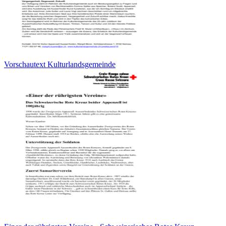
Vorschautext Kulturlandsgemeinde