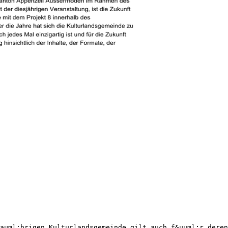
auml;hrigen Kulturlandsgemeinde gilt auch f&uuml;r deren