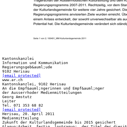
Kantonskanzlei
Information und Kommunikation
Regierungsgeb&auml;ude
[email protected]
www.ar.ch
Kantonskanzlei, 9102 Herisau
An die Empf&auml;ngerinnen und Empf&auml;nger
der Ausserrhoder Medienmitteilungen
Georg Amstutz
Leiter
[email protected]
Herisau, 20. April 2011
Medienmitteilung
Zukunft der Kulturlandsgemeinde bis 2015 gesichert
&laquo;Arbeit, fertig, los&raquo;, der Titel der diesj&