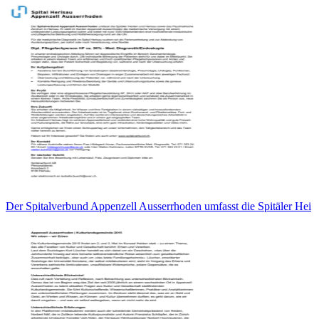
Der Spitalverbund Appenzell Ausserrhoden umfasst die Spitäler Hei