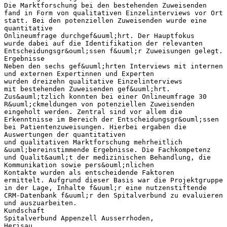
Die Marktforschung bei den bestehenden Zuweisenden
fand in Form von qualitativen Einzelinterviews vor Ort
statt. Bei den potenziellen Zuweisenden wurde eine
quantitative
Onlineumfrage durchgef&uuml;hrt. Der Hauptfokus
wurde dabei auf die Identifikation der relevanten
Entscheidungsgr&ouml;ssen f&uuml;r Zuweisungen gelegt.
Ergebnisse
Neben den sechs gef&uuml;hrten Interviews mit internen
und externen Expertinnen und Experten
wurden dreizehn qualitative Einzelinterviews
mit bestehenden Zuweisenden gef&uuml;hrt.
Zus&auml;tzlich konnten bei einer Onlineumfrage 30
R&uuml;ckmeldungen von potenziellen Zuweisenden
eingeholt werden. Zentral sind vor allem die
Erkenntnisse im Bereich der Entscheidungsgr&ouml;ssen
bei Patientenzuweisungen. Hierbei ergaben die
Auswertungen der quantitativen
und qualitativen Marktforschung mehrheitlich
&uuml;bereinstimmende Ergebnisse. Die Fachkompetenz
und Qualit&auml;t der medizinischen Behandlung, die
Kommunikation sowie pers&ouml;nlichen
Kontakte wurden als entscheidende Faktoren
ermittelt. Aufgrund dieser Basis war die Projektgruppe
in der Lage, Inhalte f&uuml;r eine nutzenstiftende
CRM-Datenbank f&uuml;r den Spitalverbund zu evaluieren
und auszuarbeiten.
Kundschaft
Spitalverbund Appenzell Ausserrhoden,
Herisau