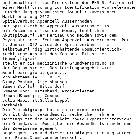
und beauftragte das Projektteam der FHS St.Gallen mit
einer Marktforschung zur Identifikation von relevanten
Entscheidungsgr&ouml;ssen f&uuml;r Zuweisungen.
Marktforschung 2015
Spitalverbund Appenzell Ausserrhoden
Der Spitalverbund Appenzell Ausserrhoden ist
ein Zusammenschluss der &ouml;ffentlichen
Akutspit&auml;ler Herisau und Heiden sowie dem
Psychiatrischen Zentrum Appenzell Ausserrhoden. Per
1. Januar 2012 wurde der Spitalverbund eine
selbst&auml;ndig wirtschaftende &ouml;ffentlich-
rechtliche Anstalt des Kantons. Mit seiner
T&auml;tigkeit
stellt er die medizinische Grundversorgung in
der Region sicher. Das Leistungsangebot wird
&uuml;berregional genutzt.
Projektteam (v. l. n. r)
Ginny Postma, Algetshausen
Simon Stoffel, Sitterdorf
Simeon Koch, Bazenheid, Projektleiter
Urban H&auml;lg, Gossau
Julia Hobi, St.Gallenkappel
Methodik
Die Projektgruppe hat sich in einem ersten
Schritt durch Sekund&auml;rrecherche, mehrere
Meetings mit der Kundschaft sowie Experteninterviews
ein Grundwissen &uuml;ber die Gesundheitsbranche und
das Zuweisermanagement
angeeignet. Anhand dieser Grundlagenforschung wurden
zwei Frageb&ouml;gen entwickelt.