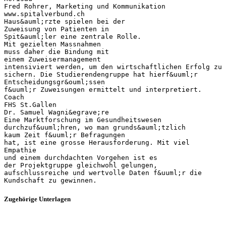
Fred Rohrer, Marketing und Kommunikation
www.spitalverbund.ch
Haus&auml;rzte spielen bei der
Zuweisung von Patienten in
Spit&auml;ler eine zentrale Rolle.
Mit gezielten Massnahmen
muss daher die Bindung mit
einem Zuweisermanagement
intensiviert werden, um den wirtschaftlichen Erfolg zu
sichern. Die Studierendengruppe hat hierf&uuml;r
Entscheidungsgr&ouml;ssen
f&uuml;r Zuweisungen ermittelt und interpretiert.
Coach
FHS St.Gallen
Dr. Samuel Wagni&egrave;re
Eine Marktforschung im Gesundheitswesen
durchzuf&uuml;hren, wo man grunds&auml;tzlich
kaum Zeit f&uuml;r Befragungen
hat, ist eine grosse Herausforderung. Mit viel
Empathie
und einem durchdachten Vorgehen ist es
der Projektgruppe gleichwohl gelungen,
aufschlussreiche und wertvolle Daten f&uuml;r die
Zugehörige Unterlagen