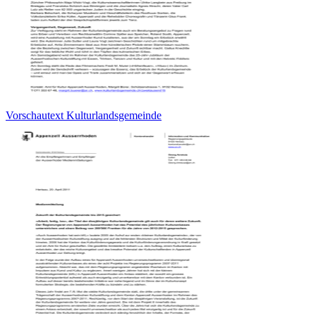
Vorschautext Kulturlandsgemeinde