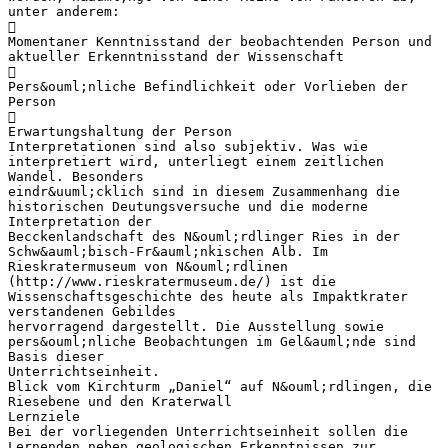
unter anderem:

Momentaner Kenntnisstand der beobachtenden Person und
aktueller Erkenntnisstand der Wissenschaft

Pers&ouml;nliche Befindlichkeit oder Vorlieben der
Person

Erwartungshaltung der Person
Interpretationen sind also subjektiv. Was wie
interpretiert wird, unterliegt einem zeitlichen
Wandel. Besonders
eindr&uuml;cklich sind in diesem Zusammenhang die
historischen Deutungsversuche und die moderne
Interpretation der
Becckenlandschaft des N&ouml;rdlinger Ries in der
Schw&auml;bisch-Fr&auml;nkischen Alb. Im
Rieskratermuseum von N&ouml;rdlinen
(http://www.rieskratermuseum.de/) ist die
Wissenschaftsgeschichte des heute als Impaktkrater
verstandenen Gebildes
hervorragend dargestellt. Die Ausstellung sowie
pers&ouml;nliche Beobachtungen im Gel&auml;nde sind
Basis dieser
Unterrichtseinheit.
Blick vom Kirchturm „Daniel“ auf N&ouml;rdlingen, die
Riesebene und den Kraterwall
Lernziele
Bei der vorliegenden Unterrichtseinheit sollen die
Lernenden neben geologischen Erkenntnissen zur