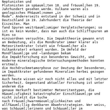
Neptunisten und
Plutonisten im sp&auml;ten 18. und fr&uuml;hen 19.
Jahrhundert gesehen werde. Vulkane waren als
geologisches Ph&auml;nomen „in
Mode“. Andererseits entstand in der Schweiz und in
Deutschland im 19. Jahrhundert die Theorie der
Eiszeiten. Man
fand Spuren weitr&auml;umiger Vergletscherungen; so
ist es kein Wunder, dass man auch die Schliffspuren am
Ries so
einzuordnen versuchte. Die Impakttheorie gewann erst
an Bedeutung, als die Mondkrater immer klarer als
Meteoritenkrater (statt wie fr&uuml;her als
Vulkankrater) erkannt wurden. Im Umfeld der
Mondfl&uuml;ge und –landungen bekam
die Impaktforschung ein besonderes Gewicht, und
moderne mineralogische Untersuchungsmethoden konnten
erstmals
die Hochdruckmetamorphose zur Deutung der besonderen,
im Impaktkrater gefundenen Mineralien herbei gezogen
werden.
Auch heute wissen wir noch nicht alles und mit letzter
Sicherheit. Gegenstand aktueller Forschung ist unter
anderem die
genaue Herkunft bestimmter Meteoritentypen, die
H&auml;ufigkeit katastrophaler Einschl&auml;ge und
nicht zuletzt die Suche
nach Fr&uuml;hwarnm&ouml;glichkeiten und
allf&auml;llig denkbaren Abwehrstrategien. Wer weiss,
was Sch&uuml;lerinenn und Sch&uuml;ler im