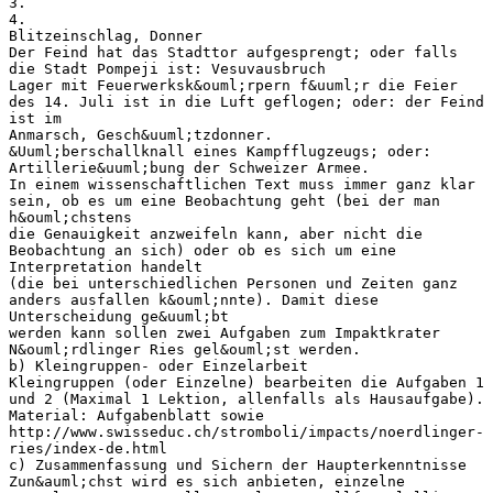
3.
4.
Blitzeinschlag, Donner
Der Feind hat das Stadttor aufgesprengt; oder falls
die Stadt Pompeji ist: Vesuvausbruch
Lager mit Feuerwerksk&ouml;rpern f&uuml;r die Feier
des 14. Juli ist in die Luft geflogen; oder: der Feind
ist im
Anmarsch, Gesch&uuml;tzdonner.
&Uuml;berschallknall eines Kampfflugzeugs; oder:
Artillerie&uuml;bung der Schweizer Armee.
In einem wissenschaftlichen Text muss immer ganz klar
sein, ob es um eine Beobachtung geht (bei der man
h&ouml;chstens
die Genauigkeit anzweifeln kann, aber nicht die
Beobachtung an sich) oder ob es sich um eine
Interpretation handelt
(die bei unterschiedlichen Personen und Zeiten ganz
anders ausfallen k&ouml;nnte). Damit diese
Unterscheidung ge&uuml;bt
werden kann sollen zwei Aufgaben zum Impaktkrater
N&ouml;rdlinger Ries gel&ouml;st werden.
b) Kleingruppen- oder Einzelarbeit
Kleingruppen (oder Einzelne) bearbeiten die Aufgaben 1
und 2 (Maximal 1 Lektion, allenfalls als Hausaufgabe).
Material: Aufgabenblatt sowie
http://www.swisseduc.ch/stromboli/impacts/noerdlinger-
ries/index-de.html
c) Zusammenfassung und Sichern der Haupterkenntnisse
Zun&auml;chst wird es sich anbieten, einzelne