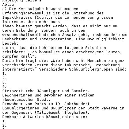
Anleitung Seite 1
Ablauf
a) Die Kernaufgabe bewusst machen
Erfahrungsgem&auml;ss ist die Entstehung des
Impaktkraters f&uuml;r die Lernenden von grossem
Interesse. Umso mehr muss
ihnen bewusst gemacht werden, dass es nicht nur um
deren Erkundung, sondern auch um den
wissenschaftsmethodischen Ansatz geht, insbesondere um
Beobachtung und Interpretation. Eine M&ouml;glichkeit
besteht
darin, dass die Lehrperson folgende Situation
schildert: „Ich h&ouml;re einen erschreckend lauten,
dumpfen Knall“.
Daraufhin fragt sie: „Wie haben wohl Menschen zu ganz
verschiedenen Zeiten diese (akustische) Beobachtung
interpretiert?“ Verschiedene Sch&uuml;lergruppen sind:
1.
2.
3.
4.
Steinzeitliche J&auml;ger und Sammler.
Bewohnerinnen und Bewohner einer antiken
r&ouml;mischen Stadt.
Einwohner von Paris im 19. Jahrhundert.
B&uuml;rgerinnen und B&uuml;rger der Stadt Payerne in
der Gegenwart (Milit&auml;rflughafen).
Denkbare Antworten k&ouml;nnten sein:
1.
2.