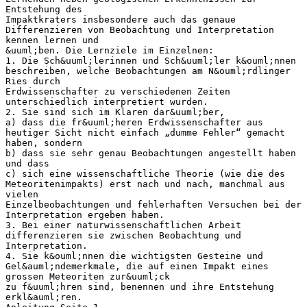
Entstehung des
Impaktkraters insbesondere auch das genaue
Differenzieren von Beobachtung und Interpretation
kennen lernen und
&uuml;ben. Die Lernziele im Einzelnen:
1. Die Sch&uuml;lerinnen und Sch&uuml;ler k&ouml;nnen
beschreiben, welche Beobachtungen am N&ouml;rdlinger
Ries durch
Erdwissenschafter zu verschiedenen Zeiten
unterschiedlich interpretiert wurden.
2. Sie sind sich im Klaren dar&uuml;ber,
a) dass die fr&uuml;heren Erdwissenschafter aus
heutiger Sicht nicht einfach „dumme Fehler“ gemacht
haben, sondern
b) dass sie sehr genau Beobachtungen angestellt haben
und dass
c) sich eine wissenschaftliche Theorie (wie die des
Meteoritenimpakts) erst nach und nach, manchmal aus
vielen
Einzelbeobachtungen und fehlerhaften Versuchen bei der
Interpretation ergeben haben.
3. Bei einer naturwissenschaftlichen Arbeit
differenzieren sie zwischen Beobachtung und
Interpretation.
4. Sie k&ouml;nnen die wichtigsten Gesteine und
Gel&auml;ndemerkmale, die auf einen Impakt eines
grossen Meteoriten zur&uuml;ck
zu f&uuml;hren sind, benennen und ihre Entstehung
erkl&auml;ren.