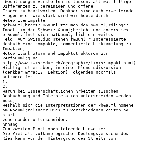
L&ouml;sungen vorstellen zu lassen, allf&auml;llige
Differenzen zu bereinigen und offene
Fragen zu beantworten. Denkbar sind auch erweiternde
Fragen wie: Wie stark sind wir heute durch
Meteoritenimpakte
gef&auml;hrdet? H&auml;tte man den N&ouml;rdlinger
Impakt in der Schweiz &uuml;berlebt und anders (es
er&ouml;ffnet sich nat&uuml;rlich ein weites
Feld. Auf SwissEduc stehen f&uuml;r Interessierte
deshalb eine kompakte, kommentierte Linksammlung zu
Impakten,
Meteoritenkratern und Impaktstrukturen zur
Verf&uuml;gung:
http://www.swisseduc.ch/geographie/links/impakt.html).
Wichtig ist es aber, in einer Plenumsdiskussion
(denkbar &frac12; Lektion) Folgendes nochmals
aufzugreifen:
1.
2.
warum bei wissenschaftlichen Arbeiten zwischen
Beobachtung und Interpretation unterscheiden werden
muss,
weshalb sich die Interpretationen der Ph&auml;nomene
am N&ouml;rdlinger Ries zu verschiedenen Zeiten so
stark
voneinander unterscheiden.
Anhang
Zum zweiten Punkt oben folgende Hinweise:
Die Vielfalt vulkanologischer Deutungsversuche des
Ries kann vor dem Hintergrund des Streits von