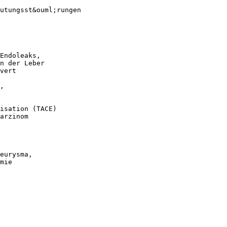
lutungsst&ouml;rungen
Endoleaks,
n der Leber
vert
,
isation (TACE)
arzinom
eurysma,
mie