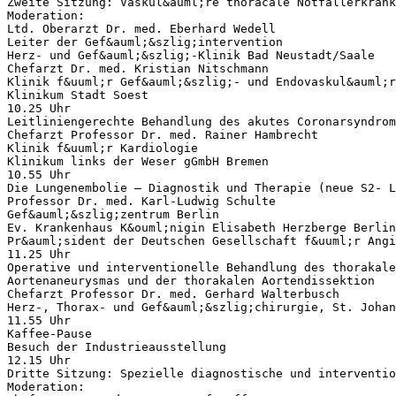
Zweite Sitzung: Vaskul&auml;re thoracale Notfallerkrank
Moderation:
Ltd. Oberarzt Dr. med. Eberhard Wedell
Leiter der Gef&auml;&szlig;intervention
Herz- und Gef&auml;&szlig;-Klinik Bad Neustadt/Saale
Chefarzt Dr. med. Kristian Nitschmann
Klinik f&uuml;r Gef&auml;&szlig;- und Endovaskul&auml;r
Klinikum Stadt Soest
10.25 Uhr
Leitliniengerechte Behandlung des akutes Coronarsyndrom
Chefarzt Professor Dr. med. Rainer Hambrecht
Klinik f&uuml;r Kardiologie
Klinikum links der Weser gGmbH Bremen
10.55 Uhr
Die Lungenembolie – Diagnostik und Therapie (neue S2- L
Professor Dr. med. Karl-Ludwig Schulte
Gef&auml;&szlig;zentrum Berlin
Ev. Krankenhaus K&ouml;nigin Elisabeth Herzberge Berlin
Pr&auml;sident der Deutschen Gesellschaft f&uuml;r Angi
11.25 Uhr
Operative und interventionelle Behandlung des thorakale
Aortenaneurysmas und der thorakalen Aortendissektion
Chefarzt Professor Dr. med. Gerhard Walterbusch
Herz-, Thorax- und Gef&auml;&szlig;chirurgie, St. Johan
11.55 Uhr
Kaffee-Pause
Besuch der Industrieausstellung
12.15 Uhr
Dritte Sitzung: Spezielle diagnostische und interventio
Moderation: