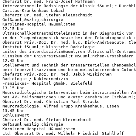
Chefarzt Dr. med. Franz-Josef Hoffmann
Interventionelle Radiologie der Klinik f&uuml;r Durchb
Caritas-Krankenhaus Lebach
Chefarzt Dr. med. Stefan Kleinschmidt
Gef&auml;&szlig;chirurgie
Karolinen-Hospital H&uuml;sten
12.15 Uhr
Ultraschallkontrastmitteleinsatz in der Diagnostik von 
in der Plaquediagnostik sowie bei der Fokusdiagnostik i
Oberarzt Priv.-Doz. Dr. med. h.c. Dirk-Andr&eacute; Cle
Institut f&uuml;r klinische Radiologie
Leiter des interdisziplin&auml;ren Ultraschall-Zentrums
Klinikum der Universit&auml;t M&uuml;nchen-Grosshadern
12.45 Uhr
Stellenwert und Technik der transarteriellen Chemoembol
beim Leberzellkarzinom und beim metastasierenden Colonk
Chefarzt Priv.-Doz. Dr. med. Jakub Wiskirchen
Radiologie / Nuklearmedizin
Franziskus- Hospital gGmbH, Bielefeld
13.15 Uhr
Neuroradiologische Intervention beim intracraniellen An
bei AV- Malformationen und akuter cerebraler Isch&auml;
Oberarzt Dr. med. Christian-Paul Stracke
Neuroradiologie, Alfred Krupp Krankenhaus, Essen
13.45 Uhr
Schlusswort
Chefarzt Dr. med. Stefan Kleinschmidt
Gef&auml;&szlig;chirurgie
Karolinen-Hospital H&uuml;sten
Ltd. Oberarzt Dr. med. Wilhelm Friedrich Stahlhoff