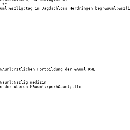
lte.
uml;&szlig;tag im Jagdschloss Herdringen begr&uuml;&szli
&Auml;rztlichen Fortbildung der &Auml;KWL
f&auml;&szlig;medizin
e der oberen K&ouml;rperh&auml;lfte -