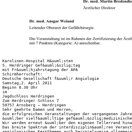
Karolinen-Hospital H&uuml;sten
5. Herdringer Gef&auml;&szlig;tag
mit Fr&uuml;hjahrstagung der APA
Schirmherrschaft:
Deutsche Gesellschaft f&uuml;r Angiologie
Samstag,2. April 2011
Beginn 8.30 Uhr
im
Jagdschloss Herdringen
Zum Herdringer Schloss 7
59757 Arnsberg – Herdringen
Sehr geehrte Damen und Herren,
die erfolgreichen Veranstaltungen der vergangenen Jahre
&uuml;ber vielf&auml;ltige gef&auml;&szlig;medizinische
Wir werden erneut &uuml;ber den eigenen Tellerrand hina
Das breite Spektrum der interdisziplin&auml;ren Veranst
angiologischen Kernthemen auch beispielsweise allgemein