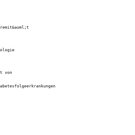
remit&auml;t
ologie
t von
abetesfolgeerkrankungen