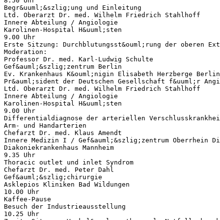
8.50 Uhr
Begr&uuml;&szlig;ung und Einleitung
Ltd. Oberarzt Dr. med. Wilhelm Friedrich Stahlhoff
Innere Abteilung / Angiologie
Karolinen-Hospital H&uuml;sten
9.00 Uhr
Erste Sitzung: Durchblutungsst&ouml;rung der oberen Ext
Moderation:
Professor Dr. med. Karl-Ludwig Schulte
Gef&auml;&szlig;zentrum Berlin
Ev. Krankenhaus K&ouml;nigin Elisabeth Herzberge Berlin
Pr&auml;sident der Deutschen Gesellschaft f&uuml;r Angi
Ltd. Oberarzt Dr. med. Wilhelm Friedrich Stahlhoff
Innere Abteilung / Angiologie
Karolinen-Hospital H&uuml;sten
9.00 Uhr
Differentialdiagnose der arteriellen Verschlusskrankhei
Arm- und Handarterien
Chefarzt Dr. med. Klaus Amendt
Innere Medizin I / Gef&auml;&szlig;zentrum Oberrhein Di
Diakoniekrankenhaus Mannheim
9.35 Uhr
Thoracic outlet und inlet Syndrom
Chefarzt Dr. med. Peter Dahl
Gef&auml;&szlig;chirurgie
Asklepios Kliniken Bad Wildungen
10.00 Uhr
Kaffee-Pause
Besuch der Industrieausstellung
10.25 Uhr