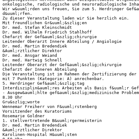
onkologische, radiologische und neuroradiologische Inha
Wir w&uuml;rden uns freuen, Sie zum 5. Herdringer Gef&a
d&uuml;rfen.
Zu dieser Veranstaltung laden wir Sie herzlich ein.
Mit freundlichen Gr&uuml;&szlig;en
Dr. med. Stefan Kleinschmidt
Dr. med. Wilhelm Friedrich Stahlhoff
Chefarzt der Gef&auml;&szlig;chirurgie
Leitender Oberarzt Innere Abteilung / Angiologie
Dr. med. Martin Bredendiek
&Auml;rztlicher Direktor
Dr. med. Ansgar Weiand
Dr. med. Hartwig Schnell
Leitender Oberarzt der Gef&auml;&szlig;chirurgie
Chefarzt der Inneren Abteilung
Die Veranstaltung ist im Rahmen der Zertifizierung der 
mit 7 Punkten (Kategorie: A) anrechenbar.
5. Herdringer Gef&auml;&szlig;tag
Interdisziplin&auml;res Arbeiten als Basis f&uuml;r Ge
- Ausgew&auml;hlte gef&auml;&szlig;medizinische Problem
8.30 Uhr
Gru&szlig;worte
Wennemar Freiherr von F&uuml;rstenberg
Vorsitzender des Kuratoriums
Rosemarie Goldner
1. stellvertretende B&uuml;rgermeisterin
Dr. med. Martin Bredendiek
&Auml;rztlicher Direktor
Karolinen-Hospital H&uuml;sten