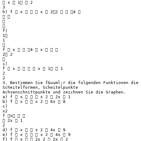
 x  1  2
3
h) f  x    x  22   4 
 


f)
1
1

f  x   4  x   
2 2

i)
f  x     x  1  1
2
2
3. Bestimmen Sie f&uuml;r die folgenden Funktionen die
Scheitelformen, Scheitelpunkte
Achsenschnittpunkte und zeichnen Sie die Graphen.
a) f  x    x 2  2x  1
b) f  x   x 2  6x  8
c)
x2
f x  
 2x  1
2
d) f  x   x 2  4x  9
e) f  x    x 2  4x  9
f) f  x   2x 2  2x  2