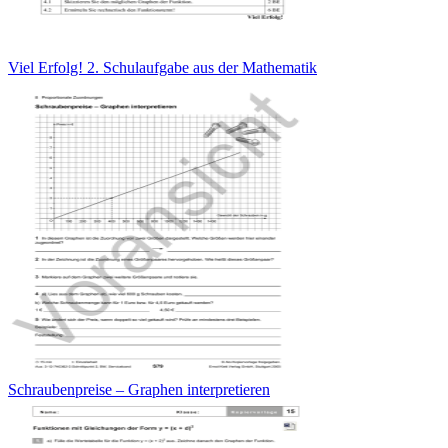
Viel Erfolg! 2. Schulaufgabe aus der Mathematik
Schraubenpreise – Graphen interpretieren