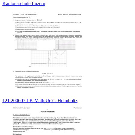
Kantonsschule Luzern
121 200607 LK Math Ue7 - Helmholtz