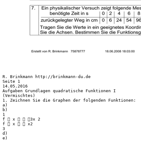
R. Brinkmann http://brinkmann-du.de
Seite 1
14.05.2016
Aufgaben Grundlagen quadratische Funktionen I
(Vermischtes)
1. Zeichnen Sie die Graphen der folgenden Funktionen:
a)
b)
1
f  x   3x 2
f  x   x2
3
d)
e)