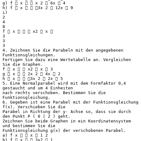
g) f  x   x 2  6x  4
h) f  x   3x 2  12x  9
i)
2
4
8
f  x    x2  x 
3
3
3
4. Zeichnen Sie die Parabeln mit den angegebenen
Funktionsgleichungen.
Fertigen Sie dazu eine Wertetabelle an. Vergleichen
Sie die Graphen.
f  x   x2  x  3
g  x   2x 2  4x  2
h  x   3x 2  2x  5
5. Eine Normalparabel wird mit dem Formfaktor 0,4
gestaucht und um 4 Einheiten
nach rechts verschoben. Bestimmen Sie die
Funktionsgleichung.
6. Gegeben ist eine Parabel mit der Funktionsgleichung
f(x). Verschieben Sie die
Parabel in Richtung der y- Achse so, dass sie durch
den Punkt P ( 0 | 2 ) geht.
Zeichnen Sie beide Graphen in ein Koordinatensystem
und bestimmen Sie die
Funktionsgleichung g(x) der verschobenen Parabel.
a) f x   x  1 2
b) f  x   3x2  1