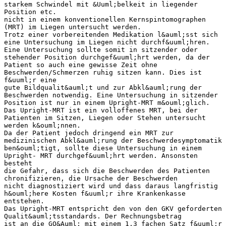
starkem Schwindel mit &Uuml;belkeit in liegender
Position etc.
nicht in einem konventionellen Kernspintomographen
(MRT) im Liegen untersucht werden.
Trotz einer vorbereitenden Medikation l&auml;sst sich
eine Untersuchung im Liegen nicht durchf&uuml;hren.
Eine Untersuchung sollte somit in sitzender oder
stehender Position durchgef&uuml;hrt werden, da der
Patient so auch eine gewisse Zeit ohne
Beschwerden/Schmerzen ruhig sitzen kann. Dies ist
f&uuml;r eine
gute Bildqualit&auml;t und zur Abkl&auml;rung der
Beschwerden notwendig. Eine Untersuchung in sitzender
Position ist nur in einem Upright-MRT m&ouml;glich.
Das Upright-MRT ist ein volloffenes MRT, bei der
Patienten im Sitzen, Liegen oder Stehen untersucht
werden k&ouml;nnen.
Da der Patient jedoch dringend ein MRT zur
medizinischen Abkl&auml;rung der Beschwerdesymptomatik
ben&ouml;tigt, sollte diese Untersuchung in einem
Upright- MRT durchgef&uuml;hrt werden. Ansonsten
besteht
die Gefahr, dass sich die Beschwerden des Patienten
chronifizieren, die Ursache der Beschwerden
nicht diagnostiziert wird und dass daraus langfristig
h&ouml;here Kosten f&uuml;r ihre Krankenkasse
entstehen.
Das Upright-MRT entspricht den von den GKV geforderten
Qualit&auml;tsstandards. Der Rechnungsbetrag
ist an die GO&Auml; mit einem 1,3 fachen Satz f&uuml;r