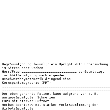
Begr&uuml;ndung f&uuml;r ein Upright MRT: Untersuchung
im Sitzen oder Stehen
Herr/Frau ………………………………………………………………………… ben&ouml;tigt
zur Abkl&auml;rung nachfolgender
Beschwerdesymptomatik dringend eine
Kernspintomographie (MRT):
…………………………………………………………………………………………………………………………………………………
…………………………………………………………………………………………………………………………………………………
Der oben genannte Patient kann aufgrund von z. B.
ausgepr&auml;gten Schmerzen
COPD mit starker Luftnot
Morbus Bechterew mit starker Verkr&uuml;mmung der
Wirbels&auml;ule