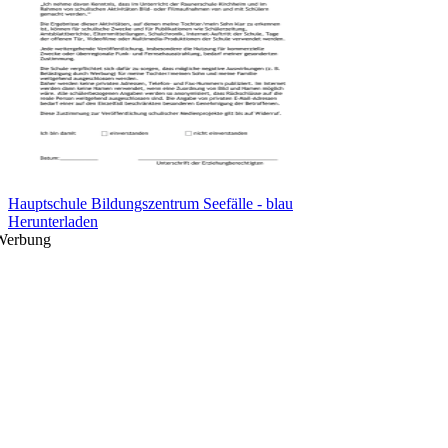
Hauptschule Bildungszentrum Seefälle - blau
Herunterladen
Werbung