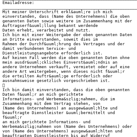
Emailadresse:
_______________________________________________________
Mit meiner Unterschrift erkl&auml;re ich mich
einverstanden, dass (Name des Unternehmens) die oben
genannten Daten sowie weitere im Zusammenhang mit der
Auftragserf&uuml;llung bekannt werdende
Daten erhebt, verarbeitet und nutzt.
Ich bin mit einer Weitergabe der oben genannten Daten
an Dritte einverstanden, soweit dies im
Rahmen der Durchf&uuml;hrung des Vertrages und der
damit verbundenen Service- und
Dienstleistungsangebote erforderlich ist.
Auf keinen Fall werden die oben genannten Daten ohne
mein ausdr&uuml;ckliches Einverst&auml;ndnis an
andere Unternehmen verkauft, vermietet oder auf eine
andere Art weitergeben, wenn dieses nicht f&uuml;r
die erteilten Auftr&auml;ge erforderlich oder
ausnahmsweise gesetzlich vorgeschrieben ist.

Ich bin damit einverstanden, dass die oben genannten
Daten f&uuml;r an mich gerichtete
Informations- und Werbema&szlig;nahmen, die im
Zusammenhang mit dem Vertrag stehen, von
(Name des Unternehmens) an ausgew&auml;hlte und
beauftragte Dienstleister &uuml;bermittelt und
f&uuml;r
an mich gerichtete Informations- und
Werbema&szlig;nahmen von (Name des Unternehmens) oder
von (Name des Unternehmens) ausgew&auml;hlten und
beauftragten Dienstleistern bis auf Widerruf