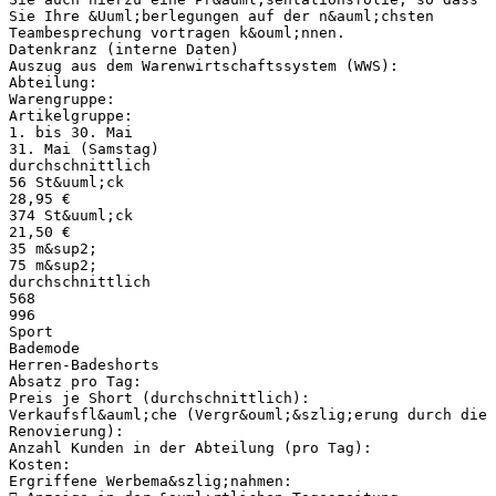
Sie Ihre &Uuml;berlegungen auf der n&auml;chsten
Teambesprechung vortragen k&ouml;nnen.
Datenkranz (interne Daten)
Auszug aus dem Warenwirtschaftssystem (WWS):
Abteilung:
Warengruppe:
Artikelgruppe:
1. bis 30. Mai
31. Mai (Samstag)
durchschnittlich
56 St&uuml;ck
28,95 €
374 St&uuml;ck
21,50 €
35 m&sup2;
75 m&sup2;
durchschnittlich
568
996
Sport
Bademode
Herren-Badeshorts
Absatz pro Tag:
Preis je Short (durchschnittlich):
Verkaufsfl&auml;che (Vergr&ouml;&szlig;erung durch die
Renovierung):
Anzahl Kunden in der Abteilung (pro Tag):
Kosten:
Ergriffene Werbema&szlig;nahmen: