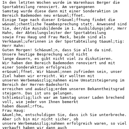
In den letzten Wochen wurde im Warenhaus Berger die
Sportabteilung renoviert. Am vergangenen
Samstag wurde diese dann mit einer Sonderaktion im
Bereich Bademoden neu er&ouml;ffnet.
Einige Tage nach dieser Er&ouml;ffnung findet die
w&ouml;chentliche Teambesprechung statt. Anwesend sind
Sie, der/die Auszubildende im 1. Ausbildungsjahr, Herr
Hahn, der Abteilungsleiter der Sportabteilung
sowie Frau Haug und Frau Mack, beide sind als
Verk&auml;uferinnen in der Sportabteilung t&auml;tig:
Herr Hahn:
Guten Morgen! Sch&ouml;n, dass Sie alle da sind.
Unsere heutige Besprechung wird nicht
lange dauern, es gibt nicht viel zu diskutieren.
Wir haben den Bereich Bademoden renoviert und mit
einer Sonderaktion erfolgreich
er&ouml;ffnet. Wir k&ouml;nnen zufrieden sein, unser
Ziel haben wir erreicht. Wir wollten mit
unseren Werbema&szlig;nahmen eine Umsatzsteigerung im
Bereich der Herren-Badeshorts
erreichen und au&szlig;erdem unseren Bekanntheitsgrad
steigern. Das ist uns gelungen.
Schlie&szlig;lich war am Samstag unser Laden brechend
voll, wie jeder von Ihnen bemerkt
haben d&uuml;rfte…
Frau Haug:
&Auml;hm, entschuldigen Sie, dass ich Sie unterbreche.
Aber ich bin mir nicht sicher, ob
unsere Werbema&szlig;nahmen erfolgreich waren, so viel
verkauft haben wir dann auch