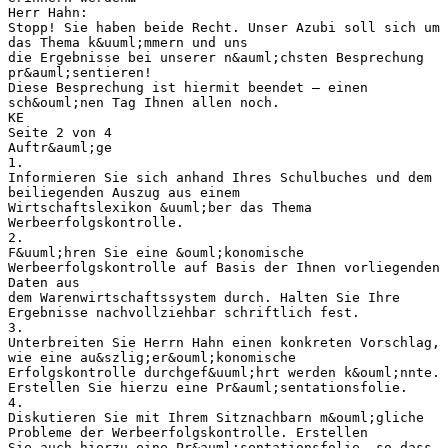
Herr Hahn:
Stopp! Sie haben beide Recht. Unser Azubi soll sich um
das Thema k&uuml;mmern und uns
die Ergebnisse bei unserer n&auml;chsten Besprechung
pr&auml;sentieren!
Diese Besprechung ist hiermit beendet – einen
sch&ouml;nen Tag Ihnen allen noch.
KE
Seite 2 von 4
Auftr&auml;ge
1.
Informieren Sie sich anhand Ihres Schulbuches und dem
beiliegenden Auszug aus einem
Wirtschaftslexikon &uuml;ber das Thema
Werbeerfolgskontrolle.
2.
F&uuml;hren Sie eine &ouml;konomische
Werbeerfolgskontrolle auf Basis der Ihnen vorliegenden
Daten aus
dem Warenwirtschaftssystem durch. Halten Sie Ihre
Ergebnisse nachvollziehbar schriftlich fest.
3.
Unterbreiten Sie Herrn Hahn einen konkreten Vorschlag,
wie eine au&szlig;er&ouml;konomische
Erfolgskontrolle durchgef&uuml;hrt werden k&ouml;nnte.
Erstellen Sie hierzu eine Pr&auml;sentationsfolie.
4.
Diskutieren Sie mit Ihrem Sitznachbarn m&ouml;gliche
Probleme der Werbeerfolgskontrolle. Erstellen
Sie auch hierzu eine Pr&auml;sentationsfolie, so dass