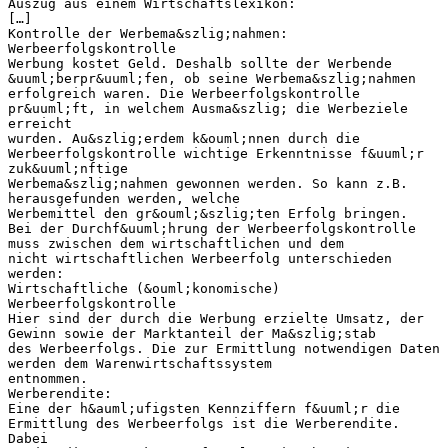
Auszug aus einem Wirtschaftslexikon:
[…]
Kontrolle der Werbema&szlig;nahmen:
Werbeerfolgskontrolle
Werbung kostet Geld. Deshalb sollte der Werbende
&uuml;berpr&uuml;fen, ob seine Werbema&szlig;nahmen
erfolgreich waren. Die Werbeerfolgskontrolle
pr&uuml;ft, in welchem Ausma&szlig; die Werbeziele
erreicht
wurden. Au&szlig;erdem k&ouml;nnen durch die
Werbeerfolgskontrolle wichtige Erkenntnisse f&uuml;r
zuk&uuml;nftige
Werbema&szlig;nahmen gewonnen werden. So kann z.B.
herausgefunden werden, welche
Werbemittel den gr&ouml;&szlig;ten Erfolg bringen.
Bei der Durchf&uuml;hrung der Werbeerfolgskontrolle
muss zwischen dem wirtschaftlichen und dem
nicht wirtschaftlichen Werbeerfolg unterschieden
werden:
Wirtschaftliche (&ouml;konomische)
Werbeerfolgskontrolle
Hier sind der durch die Werbung erzielte Umsatz, der
Gewinn sowie der Marktanteil der Ma&szlig;stab
des Werbeerfolgs. Die zur Ermittlung notwendigen Daten
werden dem Warenwirtschaftssystem
entnommen.
Werberendite:
Eine der h&auml;ufigsten Kennziffern f&uuml;r die
Ermittlung des Werbeerfolgs ist die Werberendite.
Dabei