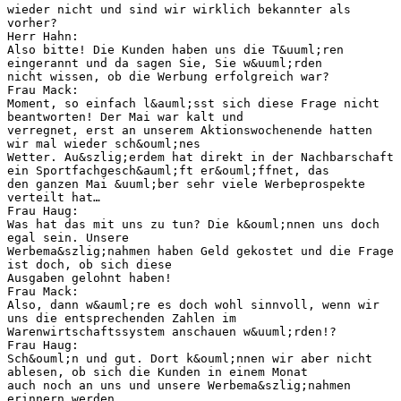
wieder nicht und sind wir wirklich bekannter als
vorher?
Herr Hahn:
Also bitte! Die Kunden haben uns die T&uuml;ren
eingerannt und da sagen Sie, Sie w&uuml;rden
nicht wissen, ob die Werbung erfolgreich war?
Frau Mack:
Moment, so einfach l&auml;sst sich diese Frage nicht
beantworten! Der Mai war kalt und
verregnet, erst an unserem Aktionswochenende hatten
wir mal wieder sch&ouml;nes
Wetter. Au&szlig;erdem hat direkt in der Nachbarschaft
ein Sportfachgesch&auml;ft er&ouml;ffnet, das
den ganzen Mai &uuml;ber sehr viele Werbeprospekte
verteilt hat…
Frau Haug:
Was hat das mit uns zu tun? Die k&ouml;nnen uns doch
egal sein. Unsere
Werbema&szlig;nahmen haben Geld gekostet und die Frage
ist doch, ob sich diese
Ausgaben gelohnt haben!
Frau Mack:
Also, dann w&auml;re es doch wohl sinnvoll, wenn wir
uns die entsprechenden Zahlen im
Warenwirtschaftssystem anschauen w&uuml;rden!?
Frau Haug:
Sch&ouml;n und gut. Dort k&ouml;nnen wir aber nicht
ablesen, ob sich die Kunden in einem Monat
auch noch an uns und unsere Werbema&szlig;nahmen
erinnern werden…