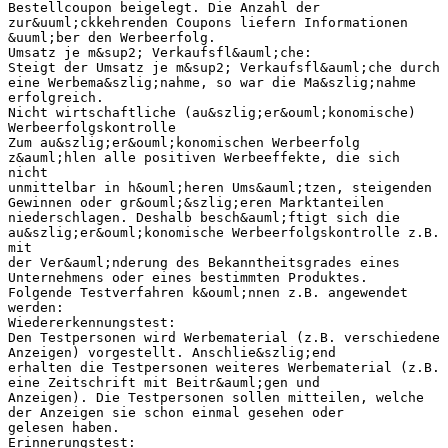
Bestellcoupon beigelegt. Die Anzahl der
zur&uuml;ckkehrenden Coupons liefern Informationen
&uuml;ber den Werbeerfolg.
Umsatz je m&sup2; Verkaufsfl&auml;che:
Steigt der Umsatz je m&sup2; Verkaufsfl&auml;che durch
eine Werbema&szlig;nahme, so war die Ma&szlig;nahme
erfolgreich.
Nicht wirtschaftliche (au&szlig;er&ouml;konomische)
Werbeerfolgskontrolle
Zum au&szlig;er&ouml;konomischen Werbeerfolg
z&auml;hlen alle positiven Werbeeffekte, die sich
nicht
unmittelbar in h&ouml;heren Ums&auml;tzen, steigenden
Gewinnen oder gr&ouml;&szlig;eren Marktanteilen
niederschlagen. Deshalb besch&auml;ftigt sich die
au&szlig;er&ouml;konomische Werbeerfolgskontrolle z.B.
mit
der Ver&auml;nderung des Bekanntheitsgrades eines
Unternehmens oder eines bestimmten Produktes.
Folgende Testverfahren k&ouml;nnen z.B. angewendet
werden:
Wiedererkennungstest:
Den Testpersonen wird Werbematerial (z.B. verschiedene
Anzeigen) vorgestellt. Anschlie&szlig;end
erhalten die Testpersonen weiteres Werbematerial (z.B.
eine Zeitschrift mit Beitr&auml;gen und
Anzeigen). Die Testpersonen sollen mitteilen, welche
der Anzeigen sie schon einmal gesehen oder
gelesen haben.
Erinnerungstest: