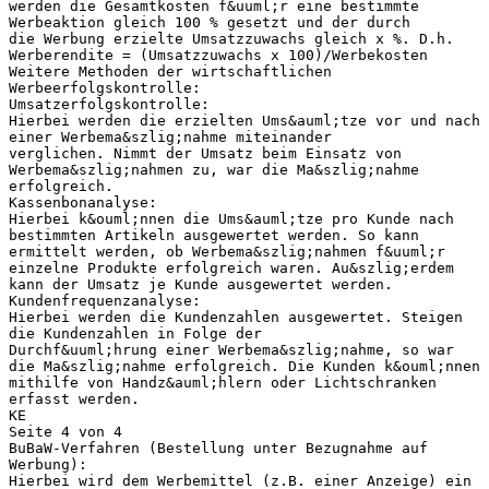
werden die Gesamtkosten f&uuml;r eine bestimmte
Werbeaktion gleich 100 % gesetzt und der durch
die Werbung erzielte Umsatzzuwachs gleich x %. D.h.
Werberendite = (Umsatzzuwachs x 100)/Werbekosten
Weitere Methoden der wirtschaftlichen
Werbeerfolgskontrolle:
Umsatzerfolgskontrolle:
Hierbei werden die erzielten Ums&auml;tze vor und nach
einer Werbema&szlig;nahme miteinander
verglichen. Nimmt der Umsatz beim Einsatz von
Werbema&szlig;nahmen zu, war die Ma&szlig;nahme
erfolgreich.
Kassenbonanalyse:
Hierbei k&ouml;nnen die Ums&auml;tze pro Kunde nach
bestimmten Artikeln ausgewertet werden. So kann
ermittelt werden, ob Werbema&szlig;nahmen f&uuml;r
einzelne Produkte erfolgreich waren. Au&szlig;erdem
kann der Umsatz je Kunde ausgewertet werden.
Kundenfrequenzanalyse:
Hierbei werden die Kundenzahlen ausgewertet. Steigen
die Kundenzahlen in Folge der
Durchf&uuml;hrung einer Werbema&szlig;nahme, so war
die Ma&szlig;nahme erfolgreich. Die Kunden k&ouml;nnen
mithilfe von Handz&auml;hlern oder Lichtschranken
erfasst werden.
KE
Seite 4 von 4
BuBaW-Verfahren (Bestellung unter Bezugnahme auf
Werbung):
Hierbei wird dem Werbemittel (z.B. einer Anzeige) ein