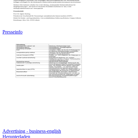
Presseinfo
Advertising - business-english
Herunterladen