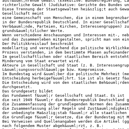
ausf&uuml;hrende Gewalt (Exekutive: Bundesregierung, La
richterliche Gewalt (Judikative: Gerichte des Bundes un
Diese Trennung der Staatsgewalten hei&szlig;t auch Gewa
Gesellschaft meint
eine Gemeinschaft von Menschen, die in einem begrenzbar
in der Bundesrepublik Deutschland. In einer Gesellschaf
Verb&auml;nde, Parteien, Kirchen, Interessengruppen) zu
grunds&auml;tzlicher Werte.
Wenn verschiedene Anschauungen und Interessen mit-, neb
und das Zusammenleben mitgestalten, spricht man von ein
Der Politikkreislauf beschreibt
modellartig und vereinfachend die politische Wirklichke
Prozess verstanden, in dem bestimmte Phasen aufeinander
Im gesellschaftlichen oder staatlichen Bereich entsteht
Minderung vom Staat erwartet wird.
Akteure in Gesellschaft und Staat (z. B. Interessengrup
L&ouml;sungsvorschl&auml;ge bzw. Kompromisse.
Im Bundestag wird &uuml;ber die politische Mehrheit (me
Entscheidung herbeigef&uuml;hrt. Sie ist als Gesetz f&u
Die Entscheidung wird von den staatlichen Beh&ouml;rden
durchgesetzt.
Das Grundgesetz bildet
das Fundament f&uuml;r Gesellschaft und Staat. Es ist
die seit 1949 f&uuml;r die Bundesrepublik Deutschland g
die Zusammenfassung der grundlegenden Normen des Zusamm
die Zusammenfassung aller Regeln und Zust&auml;ndigkeit
der unbedingte Ma&szlig;stab f&uuml;r alle staatlichen 
die Grundlage f&uuml;r Gesetze, die der Bundestag mit M
Bei Verweisen und Quellenangaben werden die Artikel (gg
nach folgendem Muster abgek&uuml;rzt, z. B.: