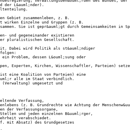
ndesregierung; Verwaltungsbeh&ouml;rden des Bundes, der 
d der L&auml;nder).
ltenteilung.
en Gebiet zusammenleben, z. B.
t wirken Einzelne und Gruppen (z. B.
sammen. Sie ist gepr&auml;gt durch Gemeinsamkeiten in Sp
en- und gegeneinander existieren
er pluralistischen Gesellschaft.
it. Dabei wird Politik als st&auml;ndiger
folgen:
 ein Problem, dessen L&ouml;sung oder
pen, Experten, Kirchen, Wissenschaftler, Parteien) setze
ist eine Koalition von Parteien) eine
uml;r alle im Staat verbindlich.
 (Verwaltung) umgesetzt und
eltende Verfassung,
enlebens (z. B. Grundrechte wie Achtung der Menschenw&uu
en der Verfassungsorgane,
Stellen und jeden einzelnen B&uuml;rger,
ehrheit verabschiedet.
f. mit Absatz) des Grundgesetzes