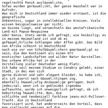
regelrechte Panik ausl&ouml;ste,
Sofas wurden ger&uuml;ckt, der ganze Haushalt war in
Aufruhr.
Was mich in Deutschland immer wieder erstaunt, ist die
geografische
Unkenntnis, sogar in intellektuellen Kreisen. Viele
wissen beispielsweise gar nicht,
wo Guinea liegt, und verwechseln das westafrikanische
Land mit Papua-Neuguinea
oder Kenia. Stets werde ich gefragt, wie hei&szlig; es
in meinem Heimatland ist und ob es
gef&auml;hrliche Schlangen oder Affen gibt. Das Bild
von Afrika scheint in Deutschkind
nach wie vor von Schulb&uuml;chern gepr&auml;gt zu
sein, die den Kontinent als einen Ort
exotischer Landschaften und wilder Natur darstellen.
Das urbane Afrika hat in der
Vorstellung vieler Deutseher wenig Platz.
Ich habe seil meinem Studium in Conakry gelebt, einer
Stadt, in dei man sich
gerne diskret und sehr elegant kleidet. So habe ich,
als ich zuerst nach G&ouml;ttingen zog,
ebenfalls h&auml;ufig Anz&uuml;ge getragen. Doch
jedes;nal, wenn ich so gekleidet irgendwo
auftauchte, wurde ich unweigerlich gefragt, ob ich
Geburtstag h&auml;tte. Nun, die
schlichte und tendenziell farblose jeans-mit-Pullover-
Tracht. die in Deutschland
favorisiert wird, hat andererseits den Vorteil, dass
man vielleicht weniger auf die