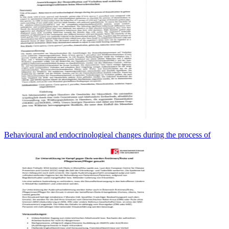
Behavioural and endocrinologieal changes during the process of