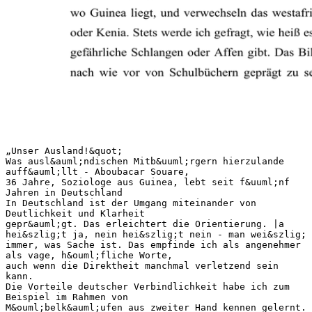
„Unser Ausland!&quot;
Was ausl&auml;ndischen Mitb&uuml;rgern hierzulande
auff&auml;llt - Aboubacar Souare,
36 Jahre, Soziologe aus Guinea, lebt seit f&uuml;nf
Jahren in Deutschland
In Deutschland ist der Umgang miteinander von
Deutlichkeit und Klarheit
gepr&auml;gt. Das erleichtert die Orientierung. |a
hei&szlig;t ja, nein hei&szlig;t nein - man wei&szlig;
immer, was Sache ist. Das empfinde ich als angenehmer
als vage, h&ouml;fliche Worte,
auch wenn die Direktheit manchmal verletzend sein
kann.
Die Vorteile deutscher Verbindlichkeit habe ich zum
Beispiel im Rahmen von
M&ouml;belk&auml;ufen aus zweiter Hand kennen gelernt.