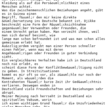
Kleidung als auf die Pers&ouml;nlichkeit eines
Menschen achtet.
Was die zwischenmenschlichen Beziehungen angeht, gibt
es in Guinea einen
Begriff, f&uuml;r den mir keine direkte
&Uuml;bersetzung ins Deutsche bekannt ist. Djikke
beschreibt eine Form der R&uuml;cksichtnahme
gegen&uuml;ber Verwandten oder Freunden, die
einem Unrecht getan haben. Man verzeiht ihnen, weil
man sich darauf besinnt, wie
lange man schon befreundet ist und was man schon alles
gemeinsam erlebt hat.
Au&szlig;erdem vergibt man einer Person schneller
einen Fehler, wenn mau mit deren
Angeh&ouml;rigen oder Freunden in guter Verbindung
sieht.
Ein vergleichbares Verhalten habe ich in Deutschland
noch nie erlebt, es
scheint diese Form der Konfliktbew&auml;ltigung nicht
zu geben. In Streitsituationen
kommt es mir oft so vor, als z&auml;hle nur noch der
Moment, als w&uuml;rden die
Kontrahenten f&uuml;r kurze Zeit ihr Ged&auml;chtnis
verlieren. Deswegen enden in
Deutschland viele Freundschaften und Beziehungen sehr
abrupt.
Meiner Meinung nach herrseht in Deutsehland ein
spirituelles Vakuum, worin
ich einen wichtigen Grund f&uuml;r die Unzufriedenheit
vieler Menschen sehe. Die