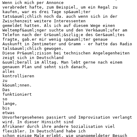
Wenn ich mich per Annonce
verabredet hafte, zum Beispiel, um ein Regal zu
kaufen, war es drei Tage sp&auml;ter
tats&auml;chlich noch da. auch wenn sich in der
Zwischenzeit weitere Interessenten
gemeldet hatten. Als ich auf diesem Wege einen
Weltempf&auml;nger suchte und den Verk&auml;ufer am
Telefon nach der Gr&ouml;&szlig;e des Ger&auml;tes
fragte, gab.er mir wenig sp&auml;ter genaue
Auskunft in Zentimeter und Gramm - er hatte das Radio
tals&auml;chlich gewogen.
Diese Pr&auml;zision bei technischen Angelegenheiten
zeigt sich in Deutschland
&uuml;berall im Alltag. Man lebt gerne nach einem
genauen Plan und sehnt sich danach,
alles
kontrollieren
zu
k&ouml;nnen.
Das
funktioniert
so
lange,
bis
etwas
Unvorhergesehenes passiert und Improvisation verlangt
wird. In dieser Hinsicht sind
Afrikaner durch ihre andere Sozialisation viel
flexibler. In Deutschland habe ich
schon einige Male erlebt, wie unangemeldeter Besuch