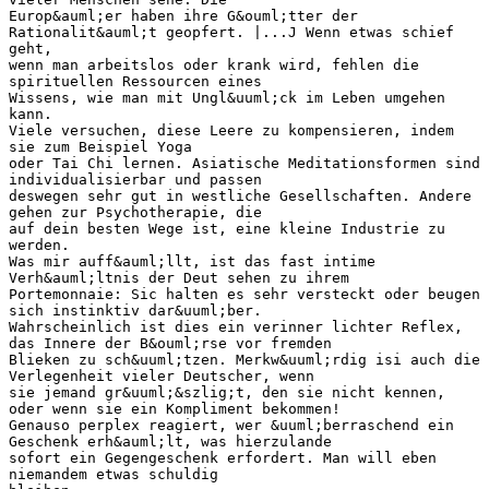
Europ&auml;er haben ihre G&ouml;tter der
Rationalit&auml;t geopfert. |...J Wenn etwas schief
geht,
wenn man arbeitslos oder krank wird, fehlen die
spirituellen Ressourcen eines
Wissens, wie man mit Ungl&uuml;ck im Leben umgehen
kann.
Viele versuchen, diese Leere zu kompensieren, indem
sie zum Beispiel Yoga
oder Tai Chi lernen. Asiatische Meditationsformen sind
individualisierbar und passen
deswegen sehr gut in westliche Gesellschaften. Andere
gehen zur Psychotherapie, die
auf dein besten Wege ist, eine kleine Industrie zu
werden.
Was mir auff&auml;llt, ist das fast intime
Verh&auml;ltnis der Deut sehen zu ihrem
Portemonnaie: Sic halten es sehr versteckt oder beugen
sich instinktiv dar&uuml;ber.
Wahrscheinlich ist dies ein verinner lichter Reflex,
das Innere der B&ouml;rse vor fremden
Blieken zu sch&uuml;tzen. Merkw&uuml;rdig isi auch die
Verlegenheit vieler Deutscher, wenn
sie jemand gr&uuml;&szlig;t, den sie nicht kennen,
oder wenn sie ein Kompliment bekommen!
Genauso perplex reagiert, wer &uuml;berraschend ein
Geschenk erh&auml;lt, was hierzulande
sofort ein Gegengeschenk erfordert. Man will eben
niemandem etwas schuldig