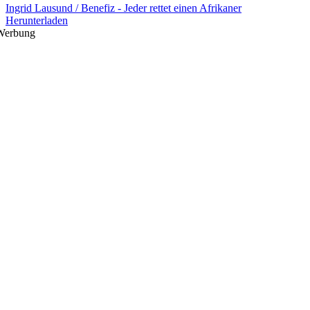
Ingrid Lausund / Benefiz - Jeder rettet einen Afrikaner
Herunterladen
Werbung