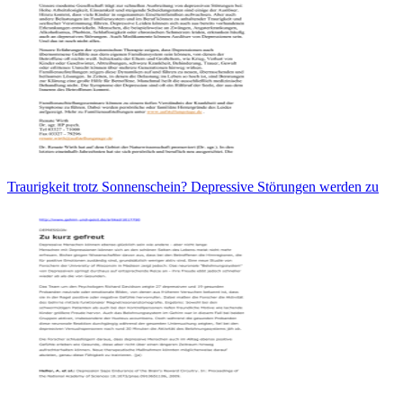
Traurigkeit trotz Sonnenschein? Depressive Störungen werden zu