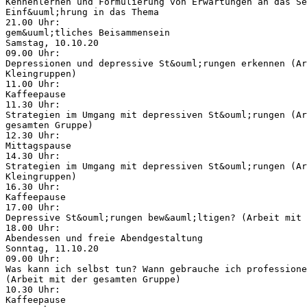
Kennenlernen und Formulierung von Erwartungen an das Se
Einf&uuml;hrung in das Thema
21.00 Uhr:
gem&uuml;tliches Beisammensein
Samstag, 10.10.20
09.00 Uhr:
Depressionen und depressive St&ouml;rungen erkennen (Ar
Kleingruppen)
11.00 Uhr:
Kaffeepause
11.30 Uhr:
Strategien im Umgang mit depressiven St&ouml;rungen (Ar
gesamten Gruppe)
12.30 Uhr:
Mittagspause
14.30 Uhr:
Strategien im Umgang mit depressiven St&ouml;rungen (Ar
Kleingruppen)
16.30 Uhr:
Kaffeepause
17.00 Uhr:
Depressive St&ouml;rungen bew&auml;ltigen? (Arbeit mit
18.00 Uhr:
Abendessen und freie Abendgestaltung
Sonntag, 11.10.20
09.00 Uhr:
Was kann ich selbst tun? Wann gebrauche ich professione
(Arbeit mit der gesamten Gruppe)
10.30 Uhr:
Kaffeepause