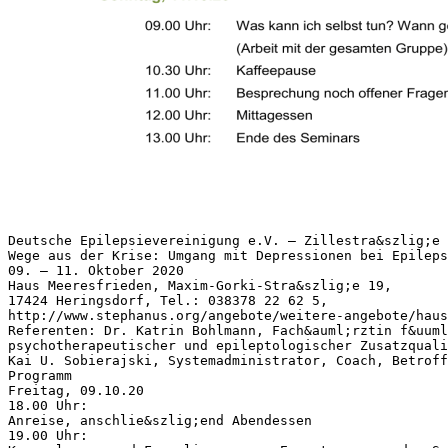
Deutsche Epilepsievereinigung e.V. – Zillestra&szlig;e 
Wege aus der Krise: Umgang mit Depressionen bei Epileps
09. – 11. Oktober 2020
Haus Meeresfrieden, Maxim-Gorki-Stra&szlig;e 19,
17424 Heringsdorf, Tel.: 038378 22 62 5,
http://www.stephanus.org/angebote/weitere-angebote/haus
Referenten: Dr. Katrin Bohlmann, Fach&auml;rztin f&uuml
psychotherapeutischer und epileptologischer Zusatzquali
Kai U. Sobierajski, Systemadministrator, Coach, Betroff
Programm
Freitag, 09.10.20
18.00 Uhr:
Anreise, anschlie&szlig;end Abendessen
19.00 Uhr: